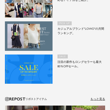
めるアイテムをご紹介。
PICK UP
カジュアルブランド"LOWO"の月間
ランキング。
SALE
注目の新作もロングセラーも最大
80％OFFセール。
REPOST
もっと見る