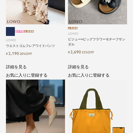
会員価格
新作早割
会員価格
LOWO
ビジュー×ビッグフラワーモチーフサン
LOWO
close
ダル
ウエストゴムフレアワイドパンツ
2,690
¥
32%OFF
2,190
¥
20%OFF
気軽に楽しめる低価格でトレンドを取
り入れたファッションブランド
詳細を見る
詳細を見る
お気に入りに登録する
お気に入りに登録する
LOWO（ロワ）は、アパレルはもちろん、インナ
ー、バッグやシューズ、小物まで、驚くほどリー
ズナブルにラインナップ。
毎日のコーデに、ちょっとした変化を。いつもの
自分に、ちょっとした彩りを。
LOWOは、頑張りすぎないおしゃれを応援しま
す。