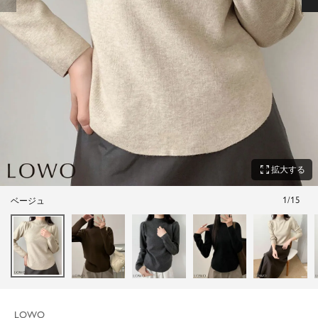
zoom_out_map
拡大する
1
/
15
ベージュ
LOWO