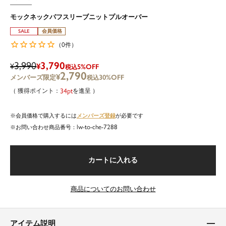
モックネックパフスリーブニットプルオーバー
SALE
会員価格
0
（
件）
3,990
3,790
¥
¥
5%OFF
税込
2,790
¥
30%OFF
税込
34
を進呈
メンバーズ登録
会員価格で購入するには
が必要です
lw-to-che-7288
商品番号
カートに入れる
商品についてのお問い合わせ
アイテム説明