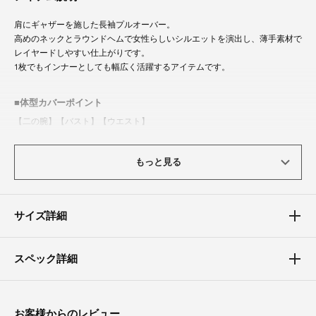
肩にギャザーを施した長袖プルオーバー。
高めのネックとラウンドヘムで女性らしいシルエットを演出し、薄手素材で
レイヤードしやすい仕上がりです。
1枚でもインナーとしても幅広く活躍するアイテムです。
体型カバーポイント
【二の腕】【バスト】【ウエスト】
肩のギャザーが肩まわりをふんわりカバーし、二の腕を自然にすっきり見せ
ます。
もっと見る
また、ラウンドヘムがウエスト周りをさりげなくカバーし、全体のバランス
を整えます。
サイズ詳細
スペック詳細
お客様からのレビュー