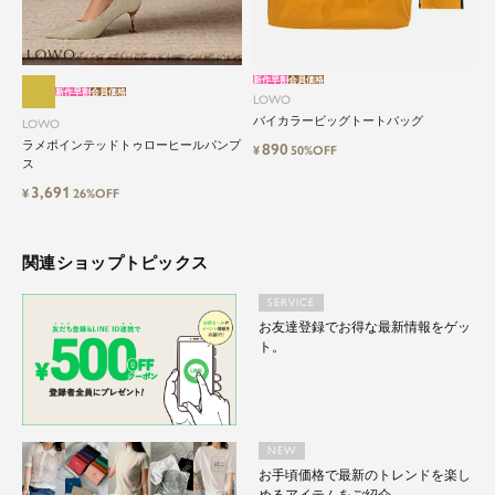
新作早割
会員価格
新作早割
会員価格
LOWO
バイカラービッグトートバッグ
LOWO
ラメポインテッドトゥローヒールパンプ
890
¥
50%OFF
ス
3,691
¥
26%OFF
関連ショップトピックス
SERVICE
お友達登録でお得な最新情報をゲッ
ト。
NEW
お手頃価格で最新のトレンドを楽し