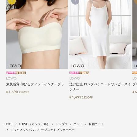
新作早割
会員価格
新作早割
会員価格
特
LOWO
LOWO
L
素肌感覚 伸びるフィットインナーブラ
透け防止 ロングペチコートワンピースイ
プ
ンナー
1,690
6
¥
¥
23%OFF
1,491
¥
25%OFF
HOME
LOWO（カジュアル）
トップス
ニット
長袖ニット
モックネックパフスリーブニットプルオーバー