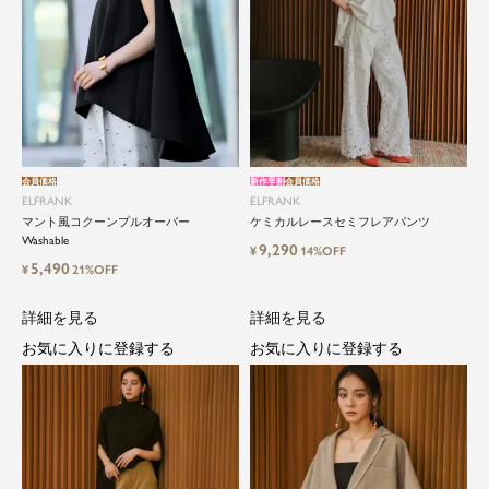
会員価格
新作早割
会員価格
ELFRANK
ELFRANK
マント風コクーンプルオーバー
ケミカルレースセミフレアパンツ
Washable
9,290
¥
14%OFF
5,490
¥
21%OFF
詳細を見る
詳細を見る
お気に入りに登録する
お気に入りに登録する