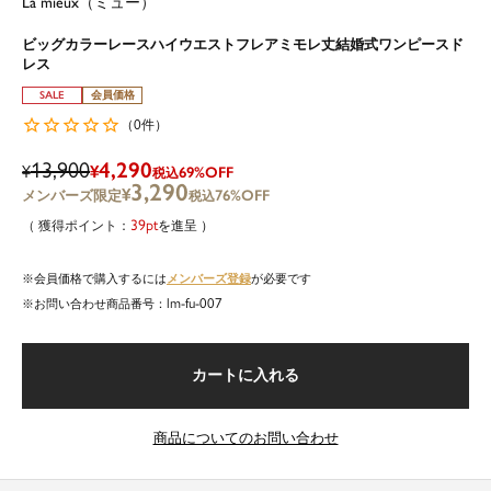
La mieux（ミュー）
ビッグカラーレースハイウエストフレアミモレ丈結婚式ワンピースド
レス
SALE
会員価格
0
（
件）
13,900
4,290
¥
¥
69%OFF
税込
3,290
¥
76%OFF
税込
39
を進呈
メンバーズ登録
会員価格で購入するには
が必要です
lm-fu-007
商品番号
カートに入れる
商品についてのお問い合わせ