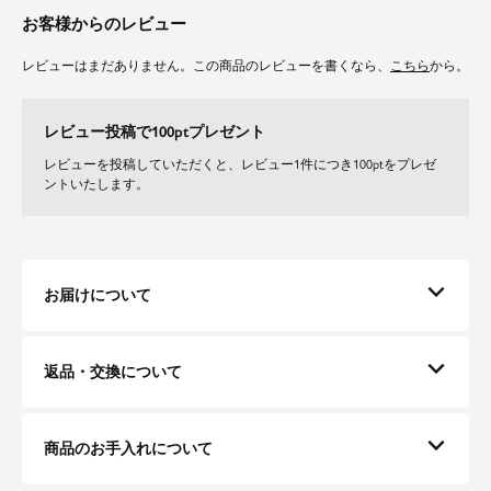
お客様からのレビュー
フラワーモチーフが特徴の上品な総柄レースをオリジナルカラーで染めまし
た。
レビューはまだありません。この商品のレビューを書くなら、
こちら
から。
繊細なレースを使用しているので肌触りも良く、柔らかでエレガントな印象
を与えます。
適度な透け感が女性らしさを盛り立てます。
レビュー投稿で100ptプレゼント
天然素材の上品でマットな光沢感も特徴です。
マットなタフタ素材を切り替えに使用してアクセントにしました。
レビューを投稿していただくと、レビュー1件につき100ptをプレゼ
ントいたします。
メディア情報
2024年8月19日
クイズプレゼンバラエティー Qさま!!（テレビ朝日）の番組内で今井春花様
が着用されていたお色はスモーキーピンクでございます。
お届けについて
返品・交換について
商品のお手入れについて