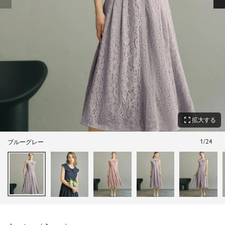
zoom_out_map
拡大する
1
/
24
ブルーグレー