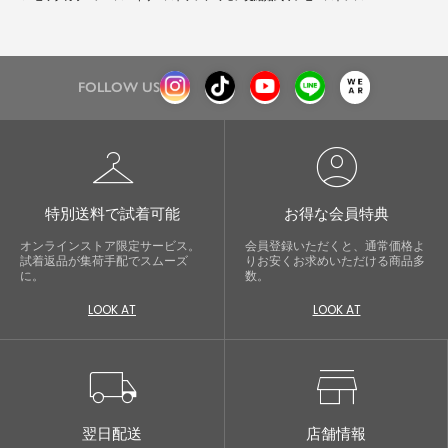
FOLLOW US
checkroom
account_circle
特別送料で試着可能
お得な会員特典
オンラインストア限定サービス。
会員登録いただくと、通常価格よ
試着返品が集荷手配でスムーズ
りお安くお求めいただける商品多
に。
数。
LOOK AT
LOOK AT
local_shipping
store
翌日配送
店舗情報