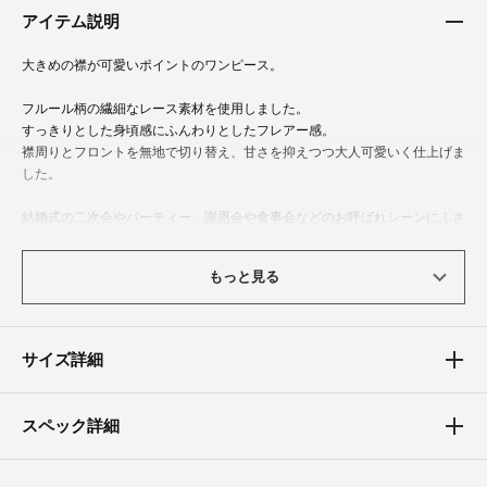
アイテム説明
大きめの襟が可愛いポイントのワンピース。
フルール柄の繊細なレース素材を使用しました。
すっきりとした身頃感にふんわりとしたフレアー感。
襟周りとフロントを無地で切り替え、甘さを抑えつつ大人可愛いく仕上げま
した。
結婚式の二次会やパーティー、謝恩会や食事会などのお呼ばれシーンにふさ
わしい品のある華やかさはもちろん、カーディガンなどを合わせて休日のカ
フェスタイルなどお楽しみ頂けます。
もっと見る
体型カバーポイント
【バスト】【ウエスト】【ヒップ】
サイズ詳細
大きめの襟で小顔効果が、前中心の縦ライン切替で縦長効果が期待できるデ
ザイン。
ウエストのタックデザインがウエスト周りをスッキリと見せてくれます。
スペック詳細
裾の透け感が足首を華奢見えさせてくれる効果があります。
素材