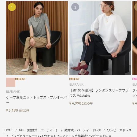
会員価格
会員価格
新
ELFRANK
EL
【綿100％使用】ランタンスリーブブラ
タ
ELFRANK
ウス Washable
ソー
ケープ変形ニットトップス・プルオーバ
ー
4,990
4
¥
¥
23%OFF
5,190
¥
18%OFF
HOME
GIRL（結婚式・パーティー）
結婚式・パーティードレス
ワンピースドレス
ビッグカラーレースハイウエストフレアミモレ丈結婚式ワンピースドレス