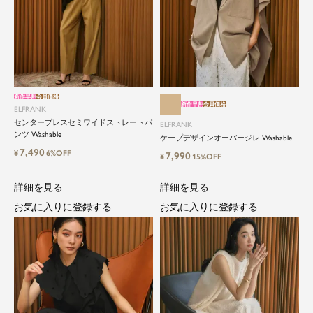
新作早割
会員価格
新作早割
会員価格
ELFRANK
センタープレスセミワイドストレートパ
ELFRANK
ンツ Washable
ケープデザインオーバージレ Washable
close
7,490
¥
6%OFF
7,990
¥
15%OFF
ElegantとFrankをテーマに、時代を超
えて愛されるアイテムを
詳細を見る
詳細を見る
お気に入りに登録する
お気に入りに登録する
ELFRANK（エルフランク）は、「上品さ」と「気
さくさ」をバランスよく取り入れた、大人のため
のカジュアルブランドです。
毎日の中に自然と取り入れたくなる、でもどこか
目を引く。そんな日常と特別の間を行き来するス
タイルを提案しています。