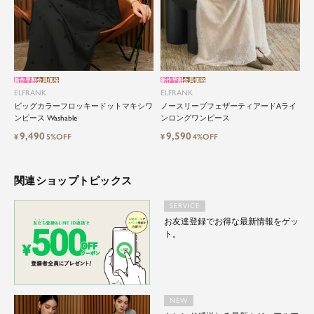
新作早割
会員価格
新作早割
会員価格
ELFRANK
ELFRANK
ビッグカラーフロッキードットマキシワ
ノースリーブフェザーティアードAライ
ンピース Washable
ンロングワンピース
9,490
9,590
¥
5%OFF
¥
4%OFF
関連ショップトピックス
SERVICE
お友達登録でお得な最新情報をゲッ
ト。
NEW