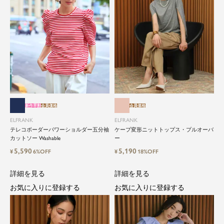
新作早割
会員価格
会員価格
ELFRANK
ELFRANK
テレコボーダーパワーショルダー五分袖
ケープ変形ニットトップス・プルオーバ
カットソー Washable
ー
5,590
5,190
¥
6%OFF
¥
18%OFF
詳細を見る
詳細を見る
お気に入りに登録する
お気に入りに登録する