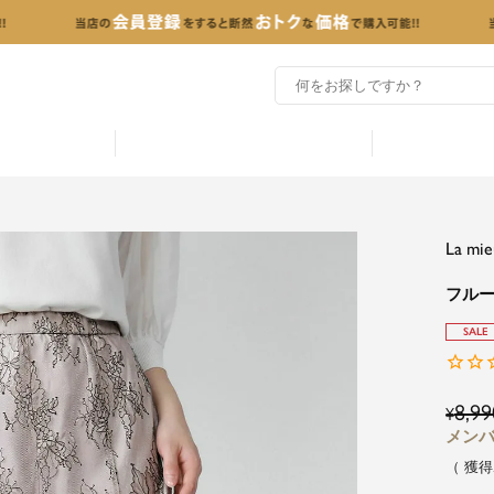
La m
フル
SALE
8,99
¥