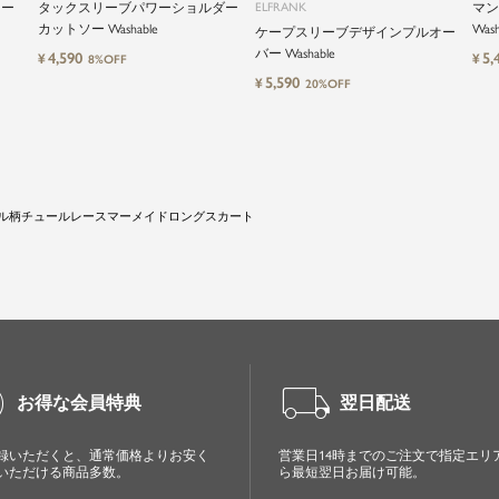
リー
タックスリーブパワーショルダー
ELFRANK
マン
カットソー Washable
Wash
ケープスリーブデザインプルオー
バー Washable
4,590
5,
¥
¥
8%OFF
5,590
¥
20%OFF
ル柄チュールレースマーメイドロングスカート
cle
local_shipping
お得な会員特典
翌日配送
録いただくと、通常価格よりお安く
営業日14時までのご注文で指定エリ
いただける商品多数。
ら最短翌日お届け可能。