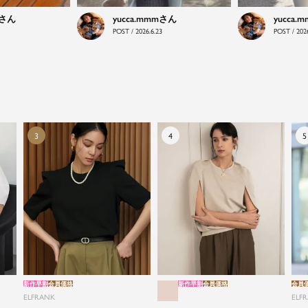
引く。そんな日常と特別の間を行き来するスタイルを
yucca.mmm
yucca.
提案しています。
POST / 2026.6.23
POST / 2026
新作早割
会員価格
新作早割
会員価格
会員
ELFRANK
ELF