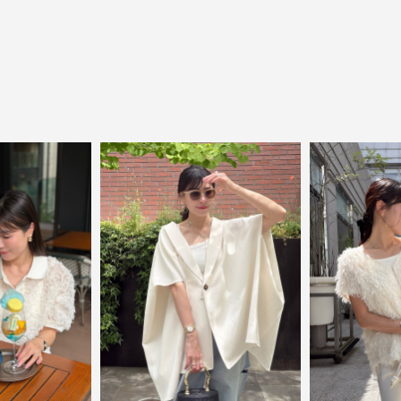
close
ElegantとFrankをテーマに、時代を超えて
愛されるアイテムを
ELFRANK（エルフランク）は、「上品さ」と「気さく
さ」をバランスよく取り入れた、大人のためのカジュ
アルブランドです。
毎日の中に自然と取り入れたくなる、でもどこか目を