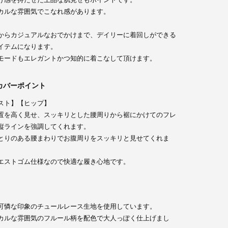
カルな雰囲気でこなれ感があります。
からカジュアルなおでかけまで、デイリーに着回しができる
イテムになります。
モードもエレガントかつ知的に着こなして頂けます。
カバーポイント
スト】【ヒップ】
置を高く見せ、スッキリとした腰周りから裾にかけてのフレ
縦ラインを強調してくれます。
とりのある腰まわりでお腹周りをスッキリと見せてくれま
エストゴム仕様なので快適な履き心地です。
可憐な印象のチュールレース生地を使用しています。
カルな雰囲気のフルール柄を配色で大人っぽく仕上げまし