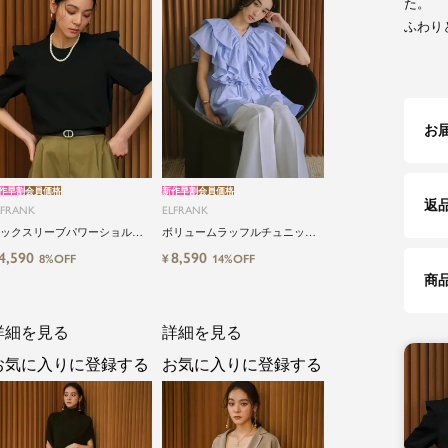
た。
ふわり
お
作早割
会員価格
新作早割
会員価格
返
LFRANK
ELFRANK
ックスリーブパワーショルダ
ボリュームラッフルチュニック
カットソー Washable
ブラウス Washable
4,590
8,590
¥
8%OFF
14%OFF
商
詳細を見る
詳細を見る
お気に入りに登録する
お気に入りに登録する