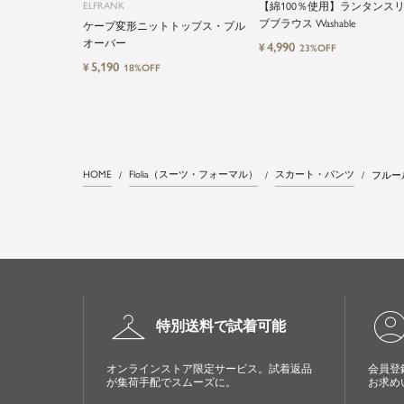
ELFRANK
【綿100％使用】ランタンス
ブブラウス Washable
ケープ変形ニットトップス・プル
オーバー
4,990
¥
23%OFF
5,190
¥
18%OFF
HOME
Flolia（スーツ・フォーマル）
スカート・パンツ
フルー
checkroom
account_cir
特別送料で試着可能
オンラインストア限定サービス。試着返品
会員登
が集荷手配でスムーズに。
お求め