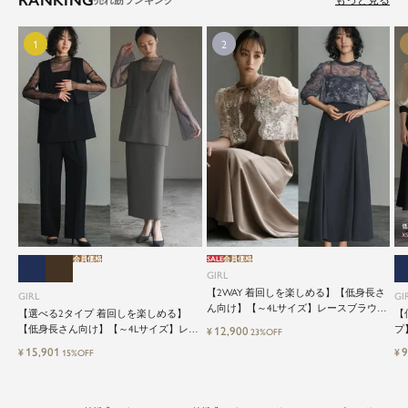
もっと見る
会員価格
SALE
会員価格
GIRL
【2WAY 着回しを楽しめる】【低身長さ
GIRL
GI
ん向け】【～4Lサイズ】レースブラウス
【選べる2タイプ 着回しを楽しめる】
【
&マーメイドキャミワンピースセットロ
【低身長さん向け】【～4Lサイズ】レイ
プ
12,900
¥
23%OFF
ング結婚式ワンピース
ヤード風ドッキングトップス&タイトス
ッ
15,901
9
¥
¥
15%OFF
カートorワイドパンツセットアップロン
グ丈結婚式ワンピースパンツドレスパー
ティードレス