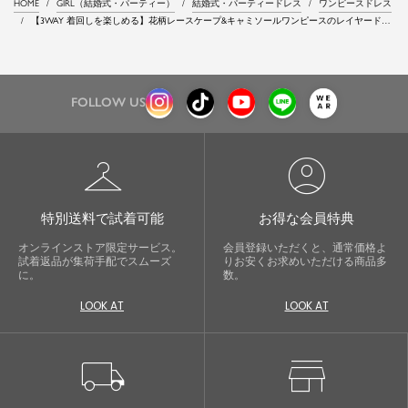
HOME
GIRL（結婚式・パーティー）
結婚式・パーティードレス
ワンピースドレス
【3WAY 着回しを楽しめる】花柄レースケープ&キャミソールワンピースのレイヤードマ
ーメイドロング丈結婚式ワンピースドレス
FOLLOW US
checkroom
account_circle
特別送料で試着可能
お得な会員特典
オンラインストア限定サービス。
会員登録いただくと、通常価格よ
試着返品が集荷手配でスムーズ
りお安くお求めいただける商品多
に。
数。
LOOK AT
LOOK AT
local_shipping
store