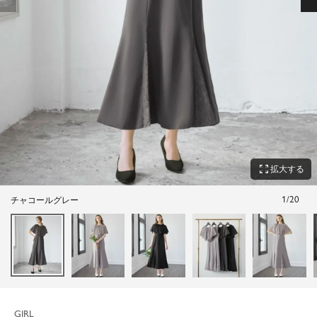
zoom_out_map
拡大する
1
/
20
チャコールグレー
GIRL