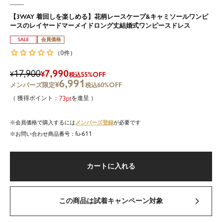
【3WAY 着回しを楽しめる】花柄レースケープ&キャミソールワンピ
ースのレイヤードマーメイドロング丈結婚式ワンピースドレス
SALE
会員価格
0
（
件）
17,900
7,990
¥
¥
55%OFF
税込
6,991
¥
60%OFF
税込
73
を進呈
メンバーズ登録
会員価格で購入するには
が必要です
fu-611
商品番号
カートに入れる
この商品は試着キャンペーン対象