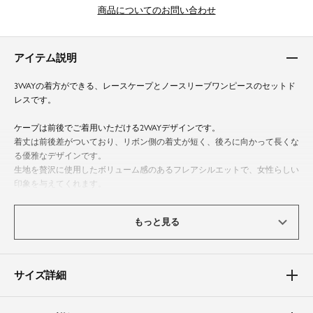
商品についてのお問い合わせ
アイテム説明
3WAYの着方ができる、レースケープとノースリーブワンピースのセットド
レスです。
ケープは前後でご着用いただける2WAYデザインです。
着丈は前後差がついており、リボン側の着丈が短く、後ろに向かって長くな
る優雅なデザインです。
生地を贅沢に使用したボリューム感のあるフレアシルエットで、女性らしい
印象を与えてくれます。
ワンピースは上品なフィット＆フレアシルエットで、裾にはケープと共布レ
ースの切替が入っています。
もっと見る
着丈はやや短めの設定で、足首が綺麗に見える絶妙な丈感となっておりま
す。
一枚でも様々なシーンでの活躍が期待できる、万能ワンピースです。
サイズ詳細
体型カバーポイント