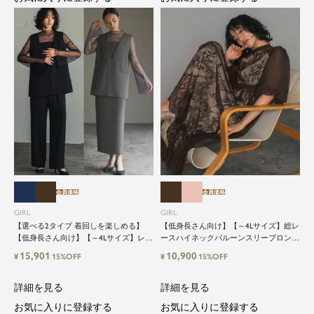
会員価格
会員価格
GIRL
GIRL
【選べる2タイプ 着回しを楽しめる】
【低身長さん向け】【～4Lサイズ】総レ
【低身長さん向け】【～4Lサイズ】レイ
ースハイネックバルーンスリーブロング
ヤード風ドッキングトップス&タイトス
丈結婚式ワンピースパーティードレス
15,901
10,900
¥
15%OFF
¥
15%OFF
カートorワイドパンツセットアップロン
グ丈結婚式ワンピースパンツドレスパー
ティードレス
詳細を見る
詳細を見る
お気に入りに登録する
お気に入りに登録する