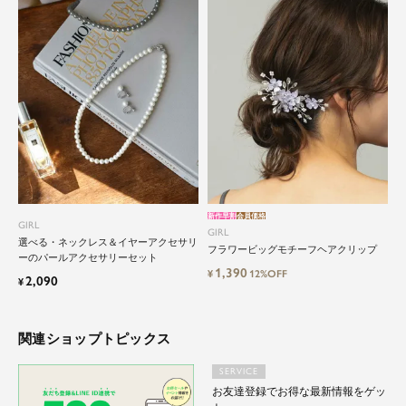
特別な日だけではもったいない もっと気軽にもっ
と自由にドレスを楽しみたい...
そんな気持ちを叶えたい。それが、ドレスブラン
ドガールです。
新作早割
会員価格
GIRL
GIRL
選べる・ネックレス＆イヤーアクセサリ
フラワービッグモチーフヘアクリップ
ーのパールアクセサリーセット
1,390
¥
12%OFF
2,090
¥
関連ショップトピックス
SERVICE
お友達登録でお得な最新情報をゲッ