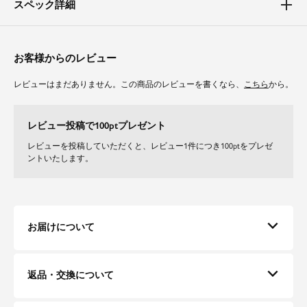
スペック詳細
【バスト】【二の腕】【ヒップ】【太もも】
ボリューム感のあるケープがバストのラインを曖昧にしてくれ、二の腕も自
然にカバーしてくれます。
ワンピース部分は落ち感のあるシルエットで、ヒップや太もものラインを拾
お客様からのレビュー
いすぎず、ボディラインを綺麗に見せてくれます。
レビューはまだありません。この商品のレビューを書くなら、
こちら
から。
素材
レース部分は目の詰まったコードレースを使用しております。
レビュー投稿で100ptプレゼント
ワンピース部分は柔らかくしなやかな無地の生地を使用しています。
レビューを投稿していただくと、レビュー1件につき100ptをプレゼ
ントいたします。
お届けについて
返品・交換について