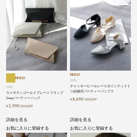
close
会員価格
会員価格
GIRL
チャンキーヒールレースポインテッドト
GIRL
特別な日だけではもったいない...もっ
ゥ結婚式パーティーパンプス
ラメサテンゴールドプレートフラップ
と気軽に自由にドレスを楽しみたい
2wayパーティーバッグ
8,690
¥
10%OFF
2,990
¥
25%OFF
ドレスは女性にとって永遠のファッションアイテ
ム。クローゼットに一着は用意しておきたいもの
詳細を見る
詳細を見る
の一つ。
お気に入りに登録する
お気に入りに登録する
ドレスが持つ女性を美しく見せる力は、ファッシ
ョンアイテムの中でも特別なものです。