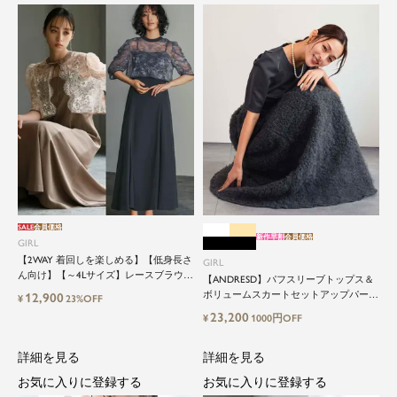
SALE
会員価格
新作早割
会員価格
GIRL
【2WAY 着回しを楽しめる】【低身長さ
GIRL
ん向け】【～4Lサイズ】レースブラウス
【ANDRESD】パフスリーブトップス＆
&マーメイドキャミワンピースセットロ
ボリュームスカートセットアップパーテ
12,900
¥
23%OFF
ング結婚式ワンピース
ィードレス
23,200
¥
1000円OFF
詳細を見る
詳細を見る
お気に入りに登録する
お気に入りに登録する