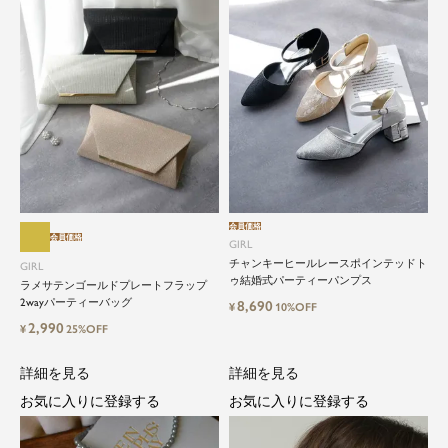
会員価格
close
会員価格
GIRL
チャンキーヒールレースポインテッドト
GIRL
特別な日だけではもったいない...もっ
ゥ結婚式パーティーパンプス
ラメサテンゴールドプレートフラップ
2wayパーティーバッグ
と気軽に自由にドレスを楽しみたい
8,690
¥
10%OFF
2,990
¥
25%OFF
ドレスは女性にとって永遠のファッションアイテ
詳細を見る
詳細を見る
ム。クローゼットに一着は用意しておきたいもの
の一つ。
お気に入りに登録する
お気に入りに登録する
ドレスが持つ女性を美しく見せる力は、ファッシ
ョンアイテムの中でも特別なものです。