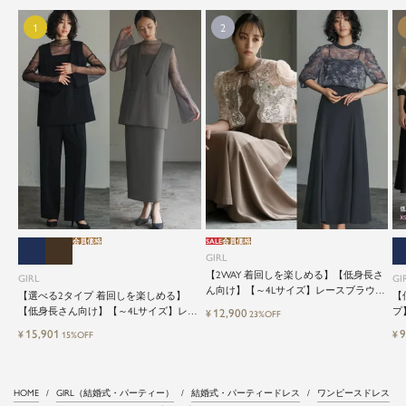
会員価格
SALE
会員価格
GIRL
【2WAY 着回しを楽しめる】【低身長さ
GIRL
GI
ん向け】【～4Lサイズ】レースブラウス
【選べる2タイプ 着回しを楽しめる】
【
&マーメイドキャミワンピースセットロ
【低身長さん向け】【～4Lサイズ】レイ
プ
12,900
¥
23%OFF
ング結婚式ワンピース
ヤード風ドッキングトップス&タイトス
ッ
15,901
9
¥
¥
15%OFF
カートorワイドパンツセットアップロン
グ丈結婚式ワンピースパンツドレスパー
ティードレス
HOME
GIRL（結婚式・パーティー）
結婚式・パーティードレス
ワンピースドレス