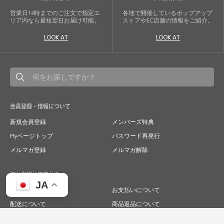
営業日14時までのご注文で指定エ
各地で開催しているポップアップ
リア内なら最短翌日お届け可能。
ストアやEC店舗の情報をご紹介。
LOOK AT
LOOK AT
会員登録・情報について
新規会員登録
メンバーズ特典
Myページトップ
パスワード再発行
メルマガ登録
メルマガ解除
何かお困りですか？
JA
ご注文について
お支払いについて
配送について
商品返品について
商品交換について
キャンセルについて