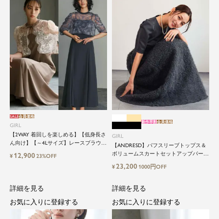
SALE
会員価格
新作早割
会員価格
GIRL
【2WAY 着回しを楽しめる】【低身長さ
GIRL
ん向け】【～4Lサイズ】レースブラウス
【ANDRESD】パフスリーブトップス＆
&マーメイドキャミワンピースセットロ
ボリュームスカートセットアップパーテ
12,900
¥
23%OFF
ング結婚式ワンピース
ィードレス
23,200
¥
1000円OFF
詳細を見る
詳細を見る
お気に入りに登録する
お気に入りに登録する