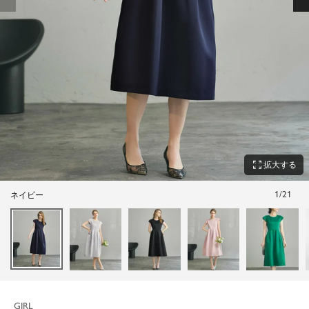
zoom_out_map
拡大する
1
/
21
ネイビー
GIRL