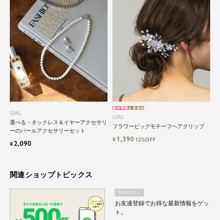
特別な日だけではもったいない もっと気軽にもっ
と自由にドレスを楽しみたい...
そんな気持ちを叶えたい。それが、ドレスブラン
ドガールです。
新作早割
会員価格
GIRL
GIRL
選べる・ネックレス＆イヤーアクセサリ
フラワービッグモチーフヘアクリップ
ーのパールアクセサリーセット
1,390
¥
12%OFF
2,090
¥
関連ショップトピックス
SERVICE
お友達登録でお得な最新情報をゲッ
ト。