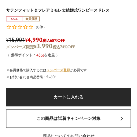
サテンフィット＆フレアミモレ丈結婚式ワンピースドレス
SALE
会員価格
0
（
件）
15,901
4,990
¥
¥
68%OFF
税込
3,990
¥
74%OFF
税込
45
を進呈
メンバーズ登録
会員価格で購入するには
が必要です
fu-601
商品番号
カートに入れる
この商品は試着キャンペーン対象
商品についてのお問い合わせ