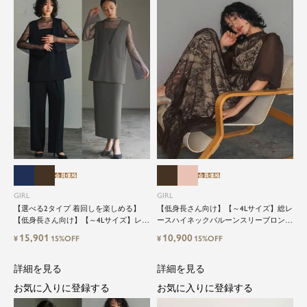
会員価格
会員価格
GIRL
GIRL
【選べる2タイプ 着回しを楽しめる】
【低身長さん向け】【～4Lサイズ】総レ
【低身長さん向け】【～4Lサイズ】レイ
ースハイネックバルーンスリーブロング
ヤード風ドッキングトップス&タイトス
丈結婚式ワンピースパーティードレス
15,901
10,900
¥
15%OFF
¥
15%OFF
カートorワイドパンツセットアップロン
グ丈結婚式ワンピースパンツドレスパー
ティードレス
詳細を見る
詳細を見る
お気に入りに登録する
お気に入りに登録する