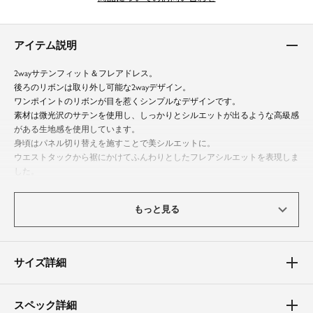
アイテム説明
2wayサテンフィット＆フレアドレス。
後ろのリボンは取り外し可能な2wayデザイン。
ワンポイントのリボンが目を惹くシンプルなデザインです。
素材は微光沢のサテンを使用し、しっかりとシルエットが出るような高級感
がある生地感を使用しています。
身頃はパネル切り替えを施すことで美シルエットに。
ウエストタックから裾にかけてふんわりとしたフレアシルエットを表現しま
した。
袖丈はフレンチスリーブで気になる肩周りをカバー。
後ろのリボンなしでお召しいただくとシンプルなデザインになり、アクセサ
もっと見る
リーの合わせ次第で様々なオケージョンシーンに対応できる一着です。
鮮やかな色展開が目を惹くカラードレスになります。
サイズ詳細
体型カバーポイント
【バスト】【ウエスト】【ヒップ】
ウエストに入っているタックがふんわりとウエストからヒップにかけてカバ
スペック詳細
ー。