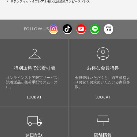
サテンフィット＆フレアミモレ丈結婚式ワンピースドレス
FOLLOW US
checkroom
account_circle
特別送料で試着可能
お得な会員特典
オンラインストア限定サービス。
会員登録いただくと、通常価格よ
試着返品が集荷手配でスムーズ
りお安くお求めいただける商品多
に。
数。
LOOK AT
LOOK AT
local_shipping
store
翌日配送
店舗情報