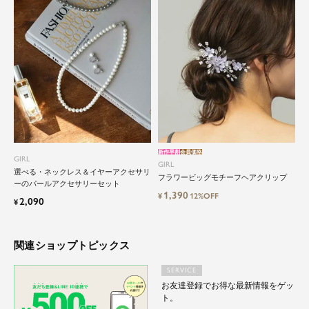
ム。クローゼットに一着は用意しておきたいもの
の一つ。
ドレスが持つ女性を美しく見せる力は、ファッシ
ョンアイテムの中でも特別なものです。
特別な日だけではもったいない もっと気軽にもっ
と自由にドレスを楽しみたい...
そんな気持ちを叶えたい。それが、ドレスブラン
ドガールです。
新作早割
会員価格
GIRL
GIRL
選べる・ネックレス＆イヤーアクセサリ
フラワービッグモチーフヘアクリップ
ーのパールアクセサリーセット
1,390
¥
12%OFF
2,090
¥
関連ショップトピックス
SERVICE
お友達登録でお得な最新情報をゲッ
ト。