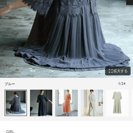
zoom_out_map
拡大する
1
/
24
ブルー
GIRL