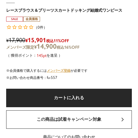
レースブラウス＆プリーツスカートドッキング結婚式ワンピース
SALE
会員価格
0
（
件）
17,900
15,901
¥
¥
11%OFF
税込
14,900
¥
16%OFF
税込
145
を進呈
メンバーズ登録
会員価格で購入するには
が必要です
fu-557
商品番号
カートに入れる
この商品は試着キャンペーン対象
商品についてのお問い合わせ