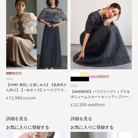
SALE
会員価格
新作早割
会員価格
GIRL
【2WAY 着回しを楽しめる】【低身長さ
GIRL
ん向け】【～4Lサイズ】レースブラウス
【ANDRESD】パフスリーブトップス＆
&マーメイドキャミワンピースセットロ
ボリュームスカートセットアップパーテ
12,900
¥
23%OFF
ング結婚式ワンピース
ィードレス
23,200
¥
1000円OFF
詳細を見る
詳細を見る
お気に入りに登録する
お気に入りに登録する