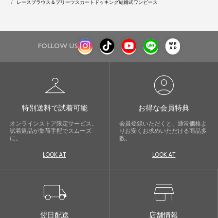
レースブラウス＆プリーツスカートドッキング結婚式ワンピース
FOLLOW US
checkroom
account_circle
特別送料で試着可能
お得な会員特典
オンラインストア限定サービス。
会員登録いただくと、通常価格よ
試着返品が集荷手配でスムーズ
りお安くお求めいただける商品多
に。
数。
LOOK AT
LOOK AT
local_shipping
store
翌日配送
店舗情報