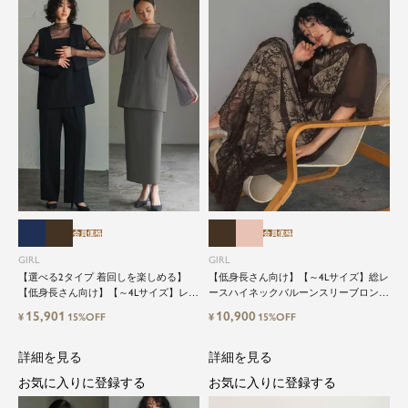
会員価格
会員価格
GIRL
GIRL
【選べる2タイプ 着回しを楽しめる】
【低身長さん向け】【～4Lサイズ】総レ
【低身長さん向け】【～4Lサイズ】レイ
ースハイネックバルーンスリーブロング
ヤード風ドッキングトップス&タイトス
丈結婚式ワンピースパーティードレス
15,901
10,900
¥
15%OFF
¥
15%OFF
カートorワイドパンツセットアップロン
グ丈結婚式ワンピースパンツドレスパー
ティードレス
詳細を見る
詳細を見る
お気に入りに登録する
お気に入りに登録する