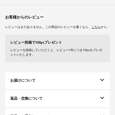
なるお腹周りを曖昧に。
程よい広がりのミモレ丈プリーツスカートが、ヒップから太もものラインを
覆い隠します。
お客様からのレビュー
素材
レビューはまだありません。この商品のレビューを書くなら、
こちら
から。
レースの袖口と裾はスカラ仕様で華やかな仕上がりです。
裏地が程よいボリュームを出し、シルエットを綺麗に保ちます。
レビュー投稿で100ptプレゼント
レビューを投稿していただくと、レビュー1件につき100ptをプレゼ
メディア情報
ントいたします。
2021年5月9日
ボーダレス（ひかりTV）の番組内で渡邉理佐（櫻坂46）様が着用されてい
たお色はアプリコットでございます。
2020年4月7日
Oha!4 NEWS LIVE（日本テレビ）の番組内で中川絵美里アナウンサーが着用
お届けについて
されていたお色はアプリコットでございます。
2020年3月22日
行列のできる法律相談所（日本テレビ）の番組内で磯野貴理子様が着用され
返品・交換について
ていたお色はアプリコットでございます。