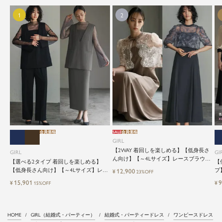
会員価格
SALE
会員価格
GIRL
【2WAY 着回しを楽しめる】【低身長さ
GIRL
GI
ん向け】【～4Lサイズ】レースブラウス
【選べる2タイプ 着回しを楽しめる】
【
&マーメイドキャミワンピースセットロ
【低身長さん向け】【～4Lサイズ】レイ
プ
12,900
¥
23%OFF
ング結婚式ワンピース
ヤード風ドッキングトップス&タイトス
ッ
15,901
9
¥
¥
15%OFF
カートorワイドパンツセットアップロン
グ丈結婚式ワンピースパンツドレスパー
ティードレス
HOME
GIRL（結婚式・パーティー）
結婚式・パーティードレス
ワンピースドレス