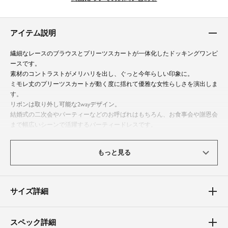
アイテム説明
繊細なレースのブラウスとプリーツスカートが一体化したドッキングワンピ
ースです。
素材のコントラストがメリハリを出し、ぐっと今年らしい印象に。
ミモレ丈のプリーツスカートが動く度に揺れて優雅な女性らしさを演出しま
す。
リボンは取り外し可能な2wayデザイン。
結婚式の二次会やパーティーなどのお呼ばれはもちろん、お食事会や謝恩会
まで幅広いシーンで活躍するパーティードレスです。
※生産コストの関係上、2022年9月16日より価格改定を行っております。予
もっと見る
めご了承下さい。
体型カバーポイント
サイズ詳細
【二の腕】【ウエスト】【ヒップ】【太もも】
ブラウスはフレアスリーブになっており、手首を華奢に見せ、二の腕をさり
げなくカバーします。
スペック詳細
ゴム仕様のウエストをやや高めに切り替えており、程よくフィットして気に