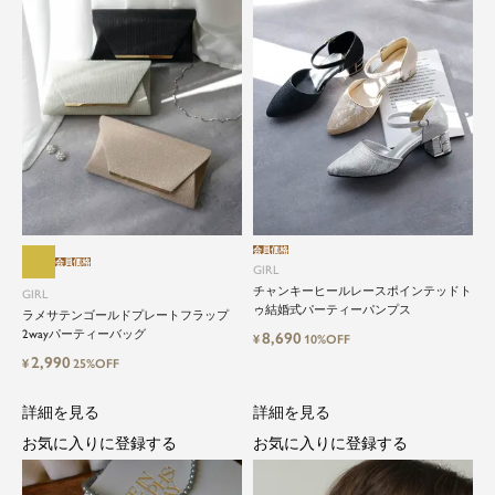
会員価格
会員価格
GIRL
チャンキーヒールレースポインテッドト
GIRL
ゥ結婚式パーティーパンプス
ラメサテンゴールドプレートフラップ
2wayパーティーバッグ
8,690
¥
10%OFF
close
2,990
¥
25%OFF
特別な日だけではもったいない...もっ
詳細を見る
詳細を見る
と気軽に自由にドレスを楽しみたい
お気に入りに登録する
お気に入りに登録する
ドレスは女性にとって永遠のファッションアイテ