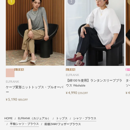
会員価格
会員価格
新
ELFRANK
EL
【綿100％使用】ランタンスリーブブラ
タ
ELFRANK
ウス Washable
ソー
ケープ変形ニットトップス・プルオーバ
ー
4,990
4
¥
¥
23%OFF
5,190
¥
18%OFF
HOME
ELFRANK（カジュアル）
トップス
シャツ・ブラウス
半袖シャツ・ブラウス
前後2WAYフェザーブラウス