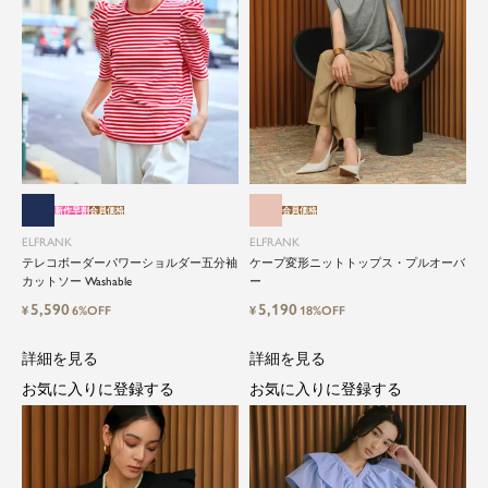
新作早割
会員価格
会員価格
ELFRANK
ELFRANK
テレコボーダーパワーショルダー五分袖
ケープ変形ニットトップス・プルオーバ
カットソー Washable
ー
5,590
5,190
¥
6%OFF
¥
18%OFF
詳細を見る
詳細を見る
お気に入りに登録する
お気に入りに登録する