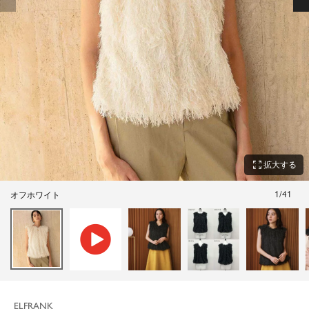
zoom_out_map
拡大する
1
/
41
オフホワイト
ELFRANK