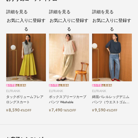
詳細を見る
詳細を見る
詳細を見る
お気に入りに登録す
お気に入りに登録す
お気に入りに登録す
る
る
る
新作早割
会員価格
新作早割
会員価格
新作早割
会員価格
ELFRANK
ELFRANK
ELFRANK
タックボリュームフレア
ボックスプリーツカーブ
綿混バレルレッグデニム
ロングスカート
パンツ Washable
パンツ（ウエストゴム）
Washable
8,590
7,490
9,590
¥
4%OFF
¥
16%OFF
¥
4%OFF