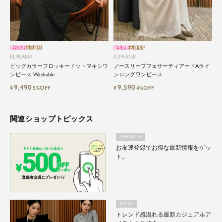
新作早割
会員価格
新作早割
会員価格
ELFRANK
ELFRANK
ビッグカラーフロッキードットマキシワ
ノースリーブフェザーティアードAライ
ンピース Washable
ンロングワンピース
9,490
9,590
¥
5%OFF
¥
4%OFF
関連ショップトピックス
SERVICE
お友達登録でお得な最新情報をゲッ
ト。
NEW
トレンド感溢れる最新カジュアルア