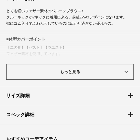
とても軽いフェザー素材のバルーンブラウス♪
クルーネックかVネックに着用出来る、前後2WAYデザインになります。
裾にゴム入りでふわふわしているのに広がり過ぎない優れもの。
体型カバーポイント
【二の腕】【バスト】【ウエスト】
フェザー素材を使用しています。
とても軽くランダムな毛足が特徴です。
もっと見る
素材
身頃全体を包み込むデザインで、お腹周りを綺麗に見せてくれます。
サイズ詳細
スペック詳細
おすすめコーデアイテム