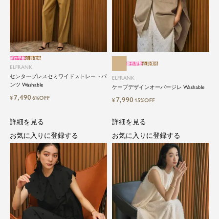
ElegantとFrankをテーマに、時代を超
えて愛されるアイテムを
ELFRANK（エルフランク）は、「上品さ」と「気
さくさ」をバランスよく取り入れた、大人のため
新作早割
会員価格
のカジュアルブランドです。
新作早割
会員価格
ELFRANK
センタープレスセミワイドストレートパ
ELFRANK
毎日の中に自然と取り入れたくなる、でもどこか
ンツ Washable
ケープデザインオーバージレ Washable
目を引く。そんな日常と特別の間を行き来するス
7,490
¥
6%OFF
7,990
¥
15%OFF
タイルを提案しています。
詳細を見る
詳細を見る
お気に入りに登録する
お気に入りに登録する