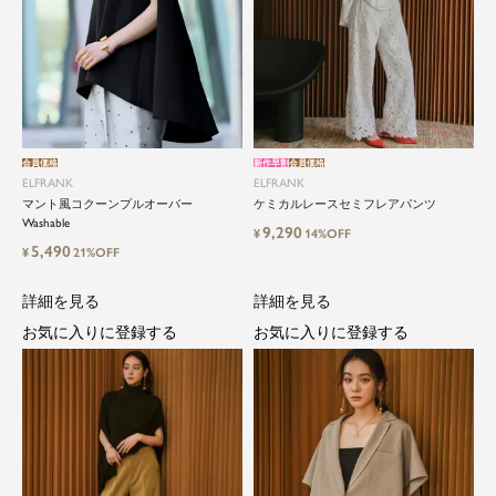
会員価格
新作早割
会員価格
ELFRANK
ELFRANK
マント風コクーンプルオーバー
ケミカルレースセミフレアパンツ
Washable
9,290
¥
14%OFF
5,490
¥
21%OFF
詳細を見る
詳細を見る
お気に入りに登録する
お気に入りに登録する
close