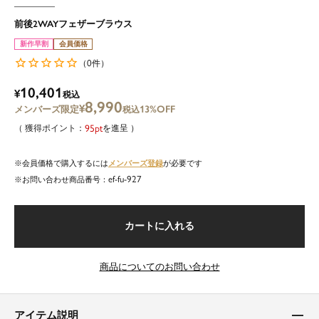
前後2WAYフェザーブラウス
新作早割
会員価格
0
（
件）
10,401
¥
税込
8,990
¥
13%OFF
税込
95
を進呈
メンバーズ登録
会員価格で購入するには
が必要です
ef-fu-927
商品番号
カートに入れる
商品についてのお問い合わせ
アイテム説明