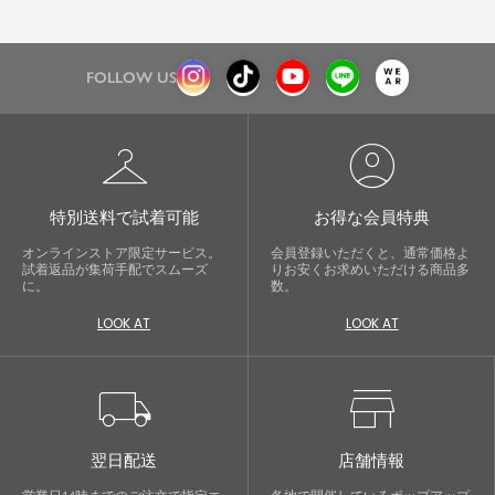
FOLLOW US
checkroom
account_circle
特別送料で試着可能
お得な会員特典
オンラインストア限定サービス。
会員登録いただくと、通常価格よ
試着返品が集荷手配でスムーズ
りお安くお求めいただける商品多
に。
数。
LOOK AT
LOOK AT
local_shipping
store
翌日配送
店舗情報