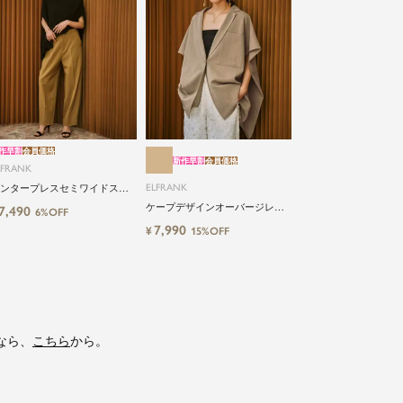
作早割
会員価格
新作早割
会員価格
LFRANK
ELFRANK
ンタープレスセミワイドスト
ートパンツ Washable
ケープデザインオーバージレ
7,490
6%OFF
Washable
7,990
¥
15%OFF
なら、
こちら
から。