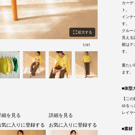
カーデ
ト。
インナ
す。
クルー
zoom_out_map
拡大する
見える
裾はテ
1
/
41
す。
重たい
ます。
体型
【二の
ゆるっ
レイヤ
詳細を見る
詳細を見る
お気に入りに登録する
お気に入りに登録する
素材