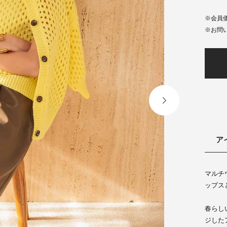
会員
ア
マルチ
ップス
春らし
ジした