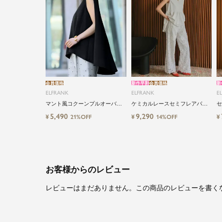
会員価格
新作早割
会員価格
新
ELFRANK
ELFRANK
E
マント風コクーンプルオーバー
ケミカルレースセミフレアパン
セ
Washable
ツ
レ
5,490
9,290
¥
¥
¥
21%OFF
14%OFF
お客様からのレビュー
レビューはまだありません。この商品のレビューを書く