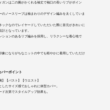
ィガンは二の腕がかくれる袖丈で袖口の長いリブがポイン
ーのノースリーブは袖まわりのデザイン編みを太くしていま
ネックなのでレイヤードしていただいた際に首元がきれいに
設計となっています。
ンションのあるリブ編みを採用し、リラクシーな着心地で
印象になりがちなニットの中でも軽やかに着用していただけ
カバーポイント
腕】【バスト】【ウエスト】
としたサイズ感でおしゃれに体型カバー。
ード次第でスタイルアップ効果も。