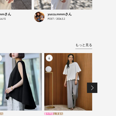
mmm
yucca.mmm
.6.15
POST / 2026.5.2
もっと見る
価格
新作早割
会員価格
新作早割
会