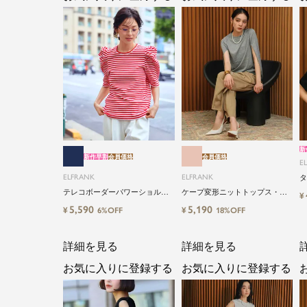
新
新作早割
会員価格
会員価格
E
ELFRANK
ELFRANK
タ
ー
テレコボーダーパワーショルダ
ケープ変形ニットトップス・プ
¥
ー五分袖カットソー Washable
ルオーバー
5,590
5,190
¥
¥
6%OFF
18%OFF
詳細を見る
詳細を見る
お気に入りに登録する
お気に入りに登録する