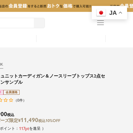
JA
menu
NK
シュニットカーディガン＆ノースリーブトップス2点セ
アンサンブル
割
会員価格
0
（
件）
900
税込
11,490
¥
10%OFF
税込
117
を進呈