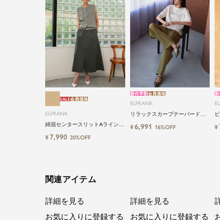
新作早割
会員価格
新
SALE
会員価格
ELFRANK
E
ELFRANK
リラックスカーブテーパードタ
ピ
ックパンツ Washable
Wa
綿混センタースリットAラインロ
6,991
¥
¥
16%OFF
ングスカート
7,990
¥
20%OFF
関連アイテム
詳細を見る
詳細を見る
お気に入りに登録する
お気に入りに登録する