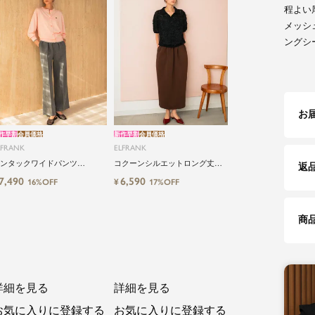
程よい
メッシ
ングシ
お
作早割
会員価格
新作早割
会員価格
LFRANK
ELFRANK
ンタックワイドパンツ
コクーンシルエットロング丈ス
返
shable
カート
7,490
6,590
¥
16%OFF
17%OFF
商
詳細を見る
詳細を見る
お気に入りに登録する
お気に入りに登録する