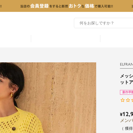
ELFRA
メッ
ット
新作早
12,
¥