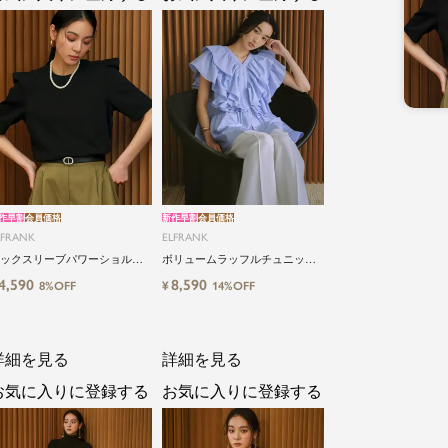
作早割
会員価格
新作早割
会員価格
LFRANK
ELFRANK
ックスリーブパワーショルダ
ボリュームラッフルチュニック
カットソー Washable
ブラウス Washable
4,590
8,590
¥
8%OFF
14%OFF
詳細を見る
詳細を見る
お気に入りに登録する
お気に入りに登録する