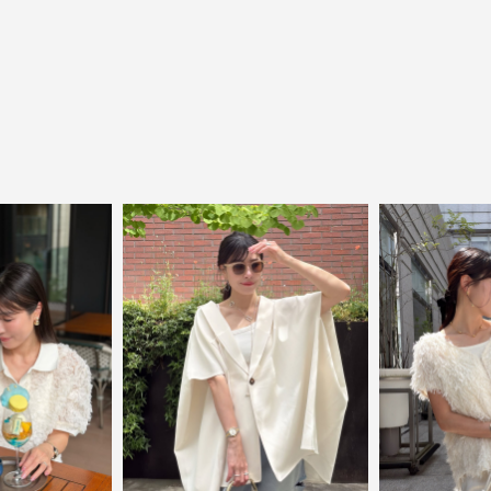
close
ElegantとFrankをテーマに、時代を超えて
愛されるアイテムを
ELFRANK（エルフランク）は、「上品さ」と「気さく
さ」をバランスよく取り入れた、大人のためのカジュ
アルブランドです。
毎日の中に自然と取り入れたくなる、でもどこか目を
引く。そんな日常と特別の間を行き来するスタイルを
提案しています。