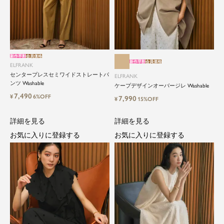
新作早割
会員価格
新作早割
会員価格
ELFRANK
センタープレスセミワイドストレートパ
ELFRANK
ンツ Washable
ケープデザインオーバージレ Washable
close
7,490
¥
6%OFF
7,990
¥
15%OFF
ElegantとFrankをテーマに、時代を超
詳細を見る
詳細を見る
えて愛されるアイテムを
お気に入りに登録する
お気に入りに登録する
ELFRANK（エルフランク）は、「上品さ」と「気
さくさ」をバランスよく取り入れた、大人のため
のカジュアルブランドです。
毎日の中に自然と取り入れたくなる、でもどこか
目を引く。そんな日常と特別の間を行き来するス
タイルを提案しています。