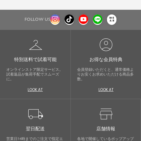
FOLLOW US
checkroom
account_circle
特別送料で試着可能
お得な会員特典
オンラインストア限定サービス。
会員登録いただくと、通常価格よ
試着返品が集荷手配でスムーズ
りお安くお求めいただける商品多
に。
数。
LOOK AT
LOOK AT
local_shipping
store
翌日配送
店舗情報
営業日14時までのご注文で指定エ
各地で開催しているポップアップ