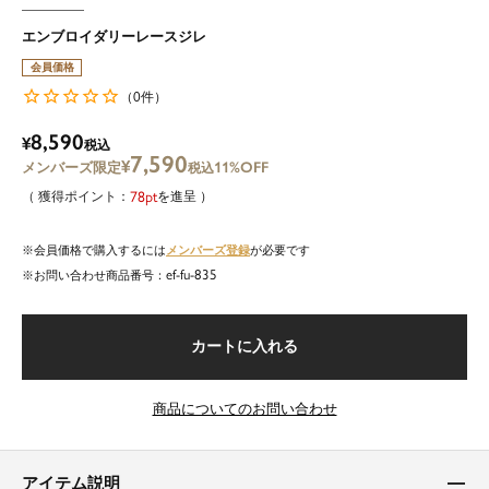
エンブロイダリーレースジレ
会員価格
0
（
件）
8,590
¥
税込
7,590
¥
11%OFF
税込
78
を進呈
メンバーズ登録
会員価格で購入するには
が必要です
ef-fu-835
商品番号
カートに入れる
商品についてのお問い合わせ
アイテム説明