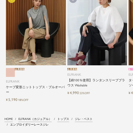
会員価格
会員価格
新
ELFRANK
EL
【綿100％使用】ランタンスリーブブラ
タ
ELFRANK
ウス Washable
ソー
ケープ変形ニットトップス・プルオーバ
ー
4,990
4
¥
¥
23%OFF
5,190
¥
18%OFF
HOME
ELFRANK（カジュアル）
トップス
ジレ・ベスト
エンブロイダリーレースジレ