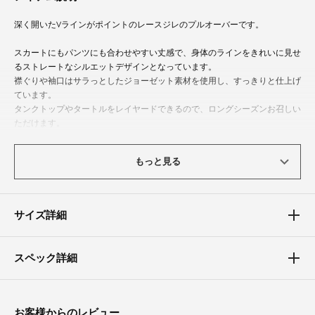
深く開いたVラインがポイントのレースジレのプルオーバーです。
スカートにもパンツにも合わせやすい丈感で、身体のラインをきれいに見せ
るストレートなシルエットデザインとなっています。
襟ぐりや袖口はサラっとしたジョーゼット素材を使用し、すっきりと仕上げ
ています。
タンクトップやタートルをレイヤードできるので、ロングシーズンお召しい
ただけます。
カジュアルからオケージョンまでトレンドを押さえつつ、着回しのきくデザ
もっと見る
インです。
体型カバーポイント
サイズ詳細
【バスト】【ウエスト】【ヒップ】
身体のラインを曖昧にしてくれるゆとり感のあるストレートシルエット。
ミドル丈でウエストやお腹まわりをカバーしてくれます。
スペック詳細
深いVネックで首周りもすっきりと見せてくれます。
素材
お客様からのレビュー