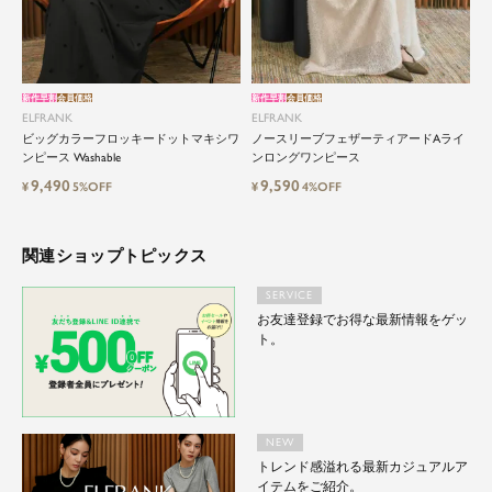
新作早割
会員価格
新作早割
会員価格
ELFRANK
ELFRANK
ビッグカラーフロッキードットマキシワ
ノースリーブフェザーティアードAライ
ンピース Washable
ンロングワンピース
9,490
9,590
¥
5%OFF
¥
4%OFF
関連ショップトピックス
SERVICE
お友達登録でお得な最新情報をゲッ
ト。
NEW
トレンド感溢れる最新カジュアルア
イテムをご紹介。