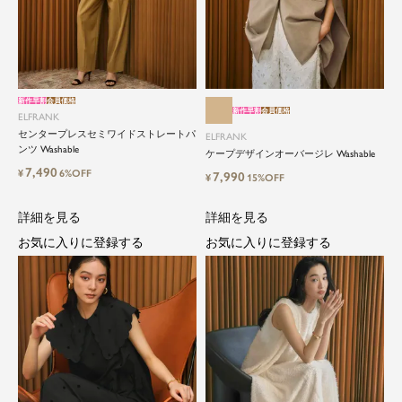
新作早割
会員価格
新作早割
会員価格
ELFRANK
センタープレスセミワイドストレートパ
ELFRANK
ンツ Washable
ケープデザインオーバージレ Washable
close
7,490
¥
6%OFF
7,990
¥
15%OFF
ElegantとFrankをテーマに、時代を超
詳細を見る
詳細を見る
えて愛されるアイテムを
お気に入りに登録する
お気に入りに登録する
ELFRANK（エルフランク）は、「上品さ」と「気
さくさ」をバランスよく取り入れた、大人のため
のカジュアルブランドです。
毎日の中に自然と取り入れたくなる、でもどこか
目を引く。そんな日常と特別の間を行き来するス
タイルを提案しています。