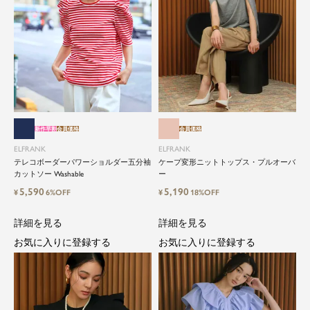
新作早割
会員価格
会員価格
ELFRANK
ELFRANK
テレコボーダーパワーショルダー五分袖
ケープ変形ニットトップス・プルオーバ
カットソー Washable
ー
5,590
5,190
¥
6%OFF
¥
18%OFF
詳細を見る
詳細を見る
お気に入りに登録する
お気に入りに登録する