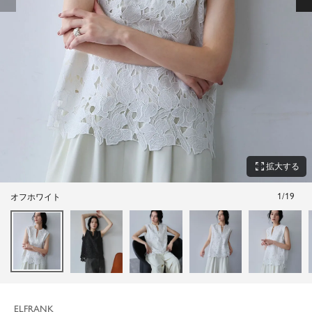
zoom_out_map
拡大する
1
/
19
オフホワイト
ELFRANK