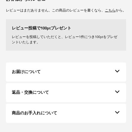
ややハリ感のある綿素材のブロード生地になります。
レビューはまだありません。この商品のレビューを書くなら、
こちら
から。
シルエットがキレイに出るような生地感にしています。
ご自宅で洗えるのでデイリーに着て頂けます。
※この商品は天然素材を使用しており、表面に織フシがある場合があります
レビュー投稿で100ptプレゼント
が、素材の特徴としてご理解ください。
レビューを投稿していただくと、レビュー1件につき100ptをプレゼ
ントいたします。
お届けについて
返品・交換について
商品のお手入れについて