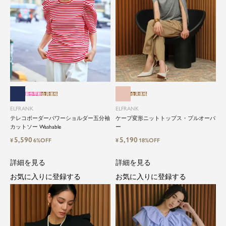
新作早割
会員価格
会員価格
ELFRANK
ELFRANK
テレコボーダーパワーショルダー五分袖
ケープ変形ニットトップス・プルオーバ
カットソー Washable
ー
5,590
5,190
¥
6%OFF
¥
18%OFF
詳細を見る
詳細を見る
お気に入りに登録する
お気に入りに登録する