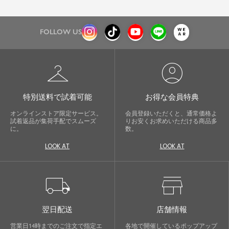
FOLLOW US
checkroom
account_circle
特別送料で試着可能
お得な会員特典
オンラインストア限定サービス。
会員登録いただくと、通常価格よ
試着返品が集荷手配でスムーズ
りお安くお求めいただける商品多
に。
数。
LOOK AT
LOOK AT
local_shipping
store
翌日配送
店舗情報
営業日14時までのご注文で指定エ
各地で開催しているポップアップ