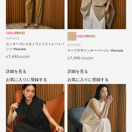
新作早割
会員価格
新作早割
会員価格
ELFRANK
センタープレスセミワイドストレートパ
ELFRANK
ンツ Washable
ケープデザインオーバージレ Washable
close
7,490
¥
6%OFF
7,990
¥
15%OFF
ElegantとFrankをテーマに、時代を超
詳細を見る
詳細を見る
えて愛されるアイテムを
お気に入りに登録する
お気に入りに登録する
ELFRANK（エルフランク）は、「上品さ」と「気
さくさ」をバランスよく取り入れた、大人のため
のカジュアルブランドです。
毎日の中に自然と取り入れたくなる、でもどこか
目を引く。そんな日常と特別の間を行き来するス
タイルを提案しています。