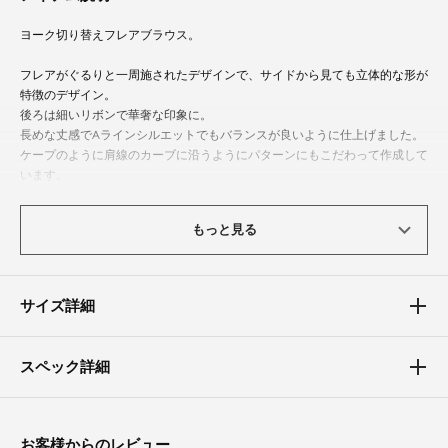
ヨーク切り替えフレアブラウス。
フレアがぐるりと一周施されたデザインで、サイドから見ても立体的な形が
特徴のデザイン。
後ろは細いリボンで華奢な印象に。
長めな丈感でAラインシルエットでもバランスが良いように仕上げました。
ケープのように肩線のカーブに沿うようにパターンにもこだわって作成して
います。
※この商品は天然素材を使用しており、表面に織フシがある場合があります
もっと見る
が、素材の特徴としてご理解ください。
体型カバーポイント
サイズ詳細
【二の腕】【バスト】【ウエスト】
ヨーク切り替えからフリルを施すことで目線が上に行き、スタイルアップ効
果抜群。
スペック詳細
Aラインシルエットが身体のラインを拾うことなく、ふんわりと体型カバ
ー。
素材
お客様からのレビュー