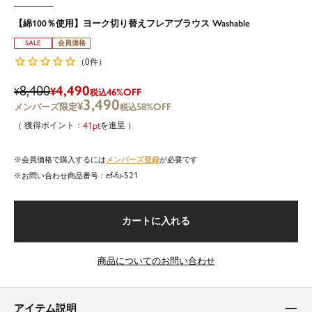
【綿100％使用】ヨーク切り替えフレアブラウス Washable
SALE
会員価格
0
（
件）
8,400
4,490
¥
¥
46%OFF
税込
3,490
¥
58%OFF
税込
41
を進呈
メンバーズ登録
会員価格で購入するには
が必要です
ef-fu-521
商品番号
カートに入れる
商品についてのお問い合わせ
アイテム説明