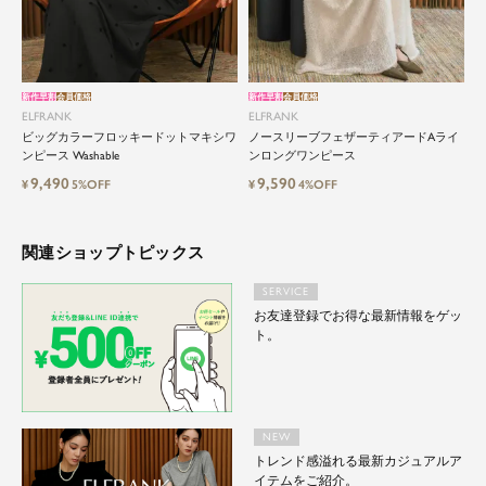
新作早割
会員価格
新作早割
会員価格
ELFRANK
ELFRANK
ビッグカラーフロッキードットマキシワ
ノースリーブフェザーティアードAライ
ンピース Washable
ンロングワンピース
9,490
9,590
¥
5%OFF
¥
4%OFF
関連ショップトピックス
SERVICE
お友達登録でお得な最新情報をゲッ
ト。
NEW
トレンド感溢れる最新カジュアルア
イテムをご紹介。