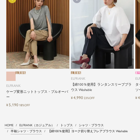
会員価格
会員価格
新
ELFRANK
EL
【綿100％使用】ランタンスリーブブラ
タ
ELFRANK
ウス Washable
ソー
ケープ変形ニットトップス・プルオーバ
ー
4,990
4
¥
¥
23%OFF
5,190
¥
18%OFF
HOME
ELFRANK（カジュアル）
トップス
シャツ・ブラウス
半袖シャツ・ブラウス
【綿100％使用】ヨーク切り替えフレアブラウス Washable