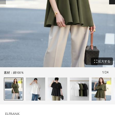
zoom_out_map
拡大する
1
/
24
素材：綿100％
ELFRANK