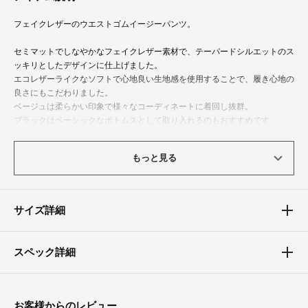
フェイクレザーのウエストゴムイージーパンツ。
セミマットでしなやかなフェイクレザー素材で、テーパードシルエットのス
ッキリとしたデザインに仕上げました。
エコレザーライクなソフトで心地良い生地感を使用することで、履き心地の
良さにもこだわりました。
ベージュは柔らかい印象で様々なコーディネートに着回し抜群。
ブラックはベーシックなボトムスとして取り入れるのもおすすめです。
※色によって多少の生地感の差がありますが生地の特性上問題はありませ
もっと見る
ん。ご了承ください。
※湿った状態の摩擦で色移りすることがありますのでご注意ください。
※洗濯は単独で行い、漂白剤や蛍光剤の入った洗剤は使用しないでくださ
い。
サイズ詳細
※長時間水に浸す事は避け、洗濯後は速やかに形を整えて陰干しして下さ
い。
※家庭洗濯時の乾燥機の使用は避け、風通しの良いところで十分乾燥させた
スペック詳細
後、保管してください。
体型カバーポイント
お客様からのレビュー