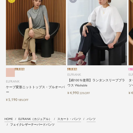
会員価格
会員価格
新
ELFRANK
EL
【綿100％使用】ランタンスリーブブラ
タ
ELFRANK
ウス Washable
ソー
ケープ変形ニットトップス・プルオーバ
ー
4,990
4
¥
¥
23%OFF
5,190
¥
18%OFF
HOME
ELFRANK（カジュアル）
スカート・パンツ
パンツ
フェイクレザーテーパードパンツ