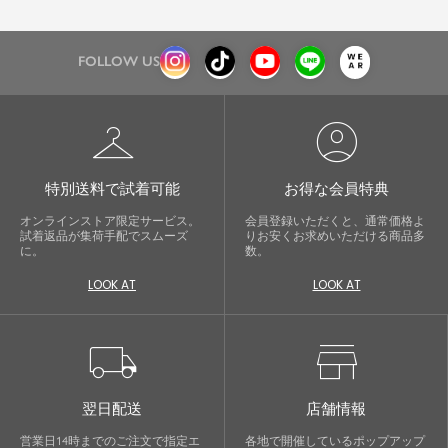
FOLLOW US
checkroom
account_circle
特別送料で試着可能
お得な会員特典
オンラインストア限定サービス。
会員登録いただくと、通常価格よ
試着返品が集荷手配でスムーズ
りお安くお求めいただける商品多
に。
数。
LOOK AT
LOOK AT
local_shipping
store
翌日配送
店舗情報
営業日14時までのご注文で指定エ
各地で開催しているポップアップ