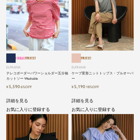
新作早割
会員価格
会員価格
ELFRANK
ELFRANK
テレコボーダーパワーショルダー五分袖
ケープ変形ニットトップス・プルオーバ
カットソー Washable
ー
5,590
5,190
¥
6%OFF
¥
18%OFF
詳細を見る
詳細を見る
お気に入りに登録する
お気に入りに登録する