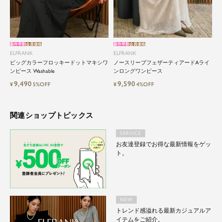
新作早割
会員価格
新作早割
会員価格
ELFRANK
ELFRANK
ビッグカラーフロッキードットマキシワ
ノースリーブフェザーティアードAライ
ンピース Washable
ンロングワンピース
9,490
9,590
¥
5%OFF
¥
4%OFF
関連ショップトピックス
SERVICE
お友達登録でお得な最新情報をゲッ
ト。
NEW
トレンド感溢れる最新カジュアルア
イテムをご紹介。