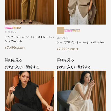
close
新作早割
会員価格
新作早割
会員価格
ELFRANK
ElegantとFrankをテーマに、時代を超
センタープレスセミワイドストレートパ
ELFRANK
えて愛されるアイテムを
ンツ Washable
ケープデザインオーバージレ Washable
7,490
¥
6%OFF
7,990
¥
15%OFF
ELFRANK（エルフランク）は、「上品さ」と「気
詳細を見る
詳細を見る
さくさ」をバランスよく取り入れた、大人のため
のカジュアルブランドです。
お気に入りに登録する
お気に入りに登録する
毎日の中に自然と取り入れたくなる、でもどこか
目を引く。そんな日常と特別の間を行き来するス
タイルを提案しています。