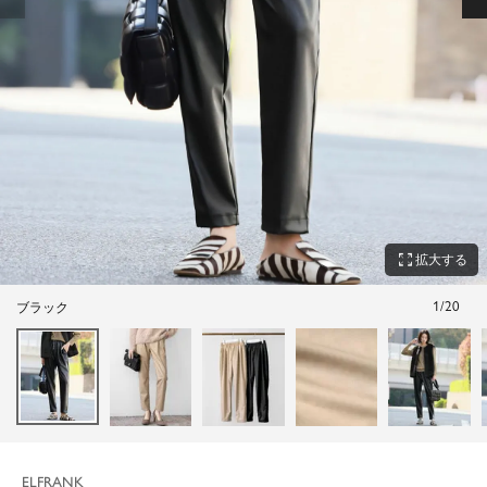
zoom_out_map
拡大する
1
/
20
ブラック
ELFRANK