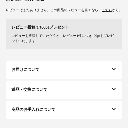
【ウエスト】【ヒップ】
ウエストゴムのイージー仕様。
レビューはまだありません。この商品のレビューを書くなら、
こちら
から。
柔らかく動きやすいテーパードシルエットが美脚効果抜群。
素材
レビュー投稿で100ptプレゼント
ソフトな生地感のフェイクレザーを使用。
レビューを投稿していただくと、レビュー1件につき100ptをプレゼ
ご自宅で洗えるのでデイリーにお召しいただけます。
ントいたします。
※湿った状態の摩擦で色移りすることがありますのでご注意ください。
※洗濯は単独で行い、漂白剤や蛍光剤の入った洗剤は使用しないでくださ
い。
※長時間水に浸す事は避け、洗濯後は速やかに形を整えて陰干しして下さ
い。
お届けについて
※家庭洗濯時の乾燥機の使用は避け、風通しの良いところで十分乾燥させた
後、保管してください。
返品・交換について
商品のお手入れについて