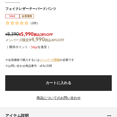
フェイクレザーテーパードパンツ
SALE
会員価格
0
（
件）
8,390
5,990
¥
¥
28%OFF
税込
4,990
¥
40%OFF
税込
54
を進呈
メンバーズ登録
会員価格で購入するには
が必要です
ef-fu-508
商品番号
カートに入れる
商品についてのお問い合わせ
アイテム説明