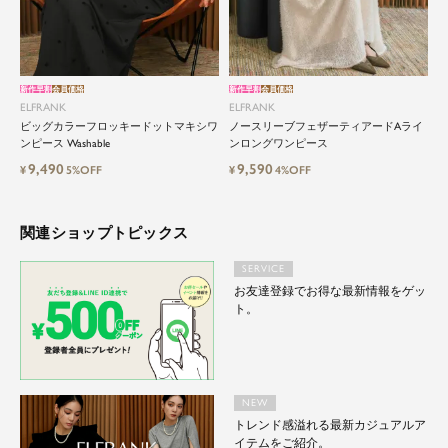
新作早割
会員価格
新作早割
会員価格
ELFRANK
ELFRANK
ビッグカラーフロッキードットマキシワ
ノースリーブフェザーティアードAライ
ンピース Washable
ンロングワンピース
9,490
9,590
¥
5%OFF
¥
4%OFF
関連ショップトピックス
SERVICE
お友達登録でお得な最新情報をゲッ
ト。
NEW
トレンド感溢れる最新カジュアルア
イテムをご紹介。