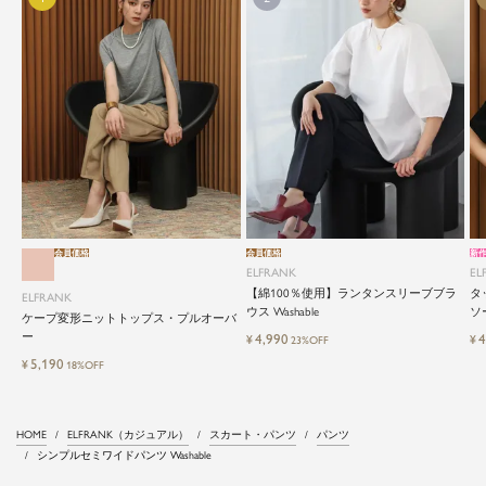
会員価格
会員価格
新
ELFRANK
EL
【綿100％使用】ランタンスリーブブラ
タ
ELFRANK
ウス Washable
ソー
ケープ変形ニットトップス・プルオーバ
ー
4,990
4
¥
¥
23%OFF
5,190
¥
18%OFF
HOME
ELFRANK（カジュアル）
スカート・パンツ
パンツ
シンプルセミワイドパンツ Washable