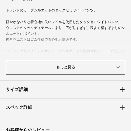
トレンドのカーブシルエットのタックセミワイドパンツ。
軽やかなハリと着心地の良いツイルを使用したタックセミワイドパンツ。
ウエストのタックディテールにより、広がりすぎず、程よく裾すぼまりのシ
ルエットがポイント。
後ろウエストはゴム仕様で着心地も快適です。
ベーシックなアイテムですがカーブシルエットが洗練されたムードに仕上が
ります。
トップスの合わせ次第でキレイ目にもカジュアルにも使いまわせるマストア
もっと見る
イテムです。
※アイボリーのみ透け防止の為裏地がついています。
サイズ詳細
体型カバーポイント
【ウエスト】【ヒップ】
ウエストタックと後ろゴム仕様のため身体のラインが拾いにくいサイズ感と
スペック詳細
なっています。
トレンドのカーブシルエットが全体的にカバー。
素材
お客様からのレビュー