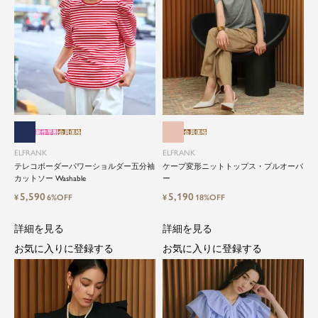
新作早割
会員価格
会員価格
ELFRANK
ELFRANK
テレコボーダーパワーショルダー五分袖
ケープ変形ニットトップス・プルオーバ
カットソー Washable
ー
5,590
5,190
¥
6%OFF
¥
18%OFF
詳細を見る
詳細を見る
お気に入りに登録する
お気に入りに登録する