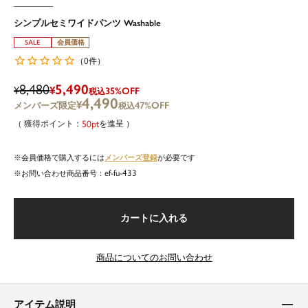
シンプルセミワイドパンツ Washable
SALE
会員価格
0
（
件）
8,480
5,490
¥
¥
35%OFF
税込
4,490
¥
47%OFF
税込
50
を進呈
メンバーズ登録
会員価格で購入するには
が必要です
ef-fu-433
商品番号
カートに入れる
商品についてのお問い合わせ
アイテム説明