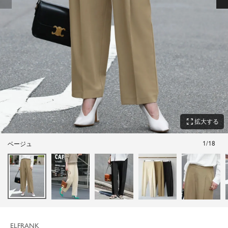
zoom_out_map
拡大する
1
/
18
ベージュ
ELFRANK