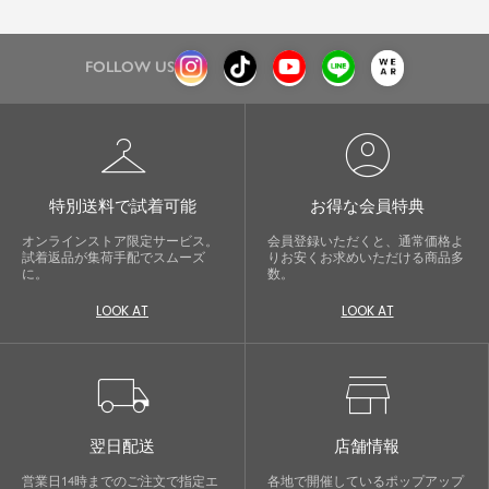
FOLLOW US
checkroom
account_circle
特別送料で試着可能
お得な会員特典
オンラインストア限定サービス。
会員登録いただくと、通常価格よ
試着返品が集荷手配でスムーズ
りお安くお求めいただける商品多
に。
数。
LOOK AT
LOOK AT
local_shipping
store
翌日配送
店舗情報
営業日14時までのご注文で指定エ
各地で開催しているポップアップ