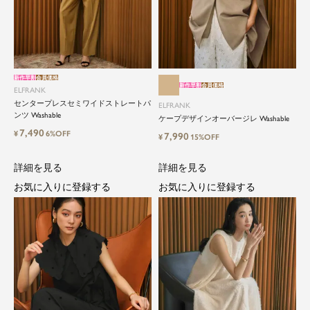
close
新作早割
会員価格
新作早割
会員価格
ELFRANK
ElegantとFrankをテーマに、時代を超
センタープレスセミワイドストレートパ
ELFRANK
えて愛されるアイテムを
ンツ Washable
ケープデザインオーバージレ Washable
7,490
¥
6%OFF
7,990
¥
15%OFF
ELFRANK（エルフランク）は、「上品さ」と「気
詳細を見る
詳細を見る
さくさ」をバランスよく取り入れた、大人のため
のカジュアルブランドです。
お気に入りに登録する
お気に入りに登録する
毎日の中に自然と取り入れたくなる、でもどこか
目を引く。そんな日常と特別の間を行き来するス
タイルを提案しています。