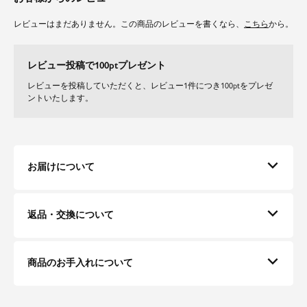
通年使いやすいツイル生地を使用しています。
レビューはまだありません。この商品のレビューを書くなら、
こちら
から。
ご自宅で洗えるのでデイリーにお召しいただけます。
※アイボリーのみ透け防止の為裏地がついています。
レビュー投稿で100ptプレゼント
メディア情報
レビューを投稿していただくと、レビュー1件につき100ptをプレゼ
2024年12月17日
ントいたします。
グッド!モーニング（テレビ朝日）の番組内で荒井理咲子アナウンサーが着
用されていたお色はアイボリーでございます。
お届けについて
返品・交換について
商品のお手入れについて