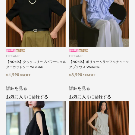
新作早割
会員価格
新作早割
会員価格
ELFRANK
ELFRANK
【2026SS】タックスリーブパワーショル
【2026SS】ボリュームラッフルチュニッ
ダーカットソー Washable
クブラウス Washable
4,590
8,590
¥
8%OFF
¥
14%OFF
詳細を見る
詳細を見る
お気に入りに登録する
お気に入りに登録する