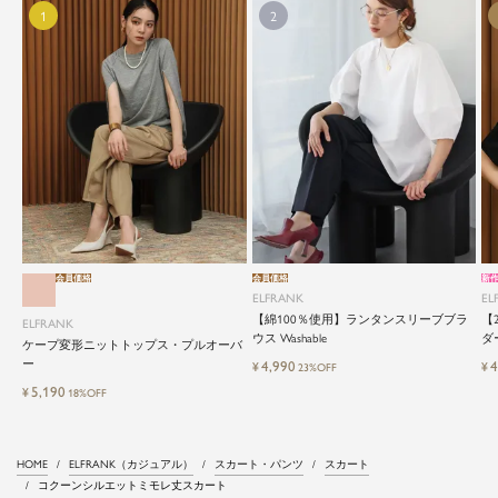
会員価格
会員価格
新
ELFRANK
EL
【綿100％使用】ランタンスリーブブラ
【
ELFRANK
ウス Washable
ダ
ケープ変形ニットトップス・プルオーバ
ー
4,990
4
¥
¥
23%OFF
5,190
¥
18%OFF
HOME
ELFRANK（カジュアル）
スカート・パンツ
スカート
コクーンシルエットミモレ丈スカート