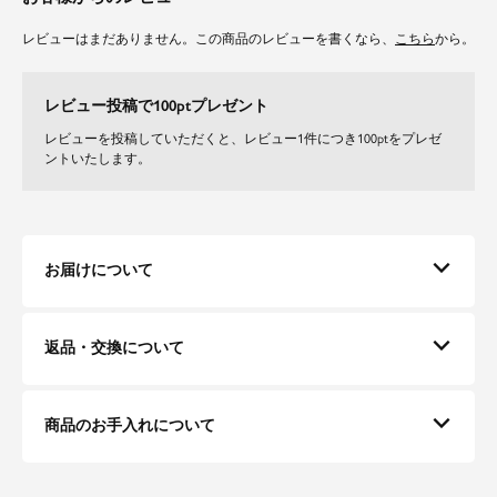
程よい張りのある微光沢のグログランを使用しています。軽くて扱いやすく
ご自宅で洗えるのでデイリーに着て頂けます。季節問わず通年お召いただけ
レビューはまだありません。この商品のレビューを書くなら、
こちら
から。
る生地感になります。
レビュー投稿で100ptプレゼント
レビューを投稿していただくと、レビュー1件につき100ptをプレゼ
ントいたします。
お届けについて
返品・交換について
商品のお手入れについて