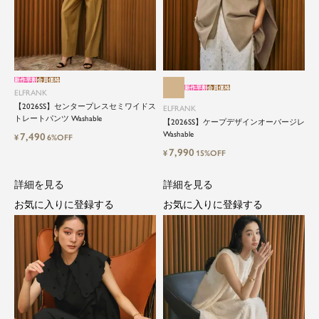
close
新作早割
会員価格
新作早割
会員価格
ELFRANK
【2026SS】センタープレスセミワイドス
ElegantとFrankをテーマに、時代を超
ELFRANK
トレートパンツ Washable
【2026SS】ケープデザインオーバージレ
えて愛されるアイテムを
Washable
7,490
¥
6%OFF
7,990
¥
15%OFF
ELFRANK（エルフランク）は、「上品さ」と「気
さくさ」をバランスよく取り入れた、大人のため
詳細を見る
詳細を見る
のカジュアルブランドです。
お気に入りに登録する
お気に入りに登録する
毎日の中に自然と取り入れたくなる、でもどこか
目を引く。そんな日常と特別の間を行き来するス
タイルを提案しています。