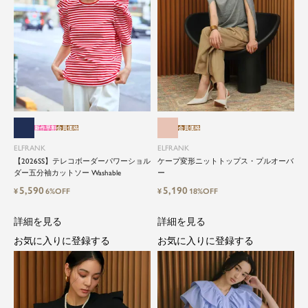
新作早割
会員価格
会員価格
ELFRANK
ELFRANK
【2026SS】テレコボーダーパワーショル
ケープ変形ニットトップス・プルオーバ
ダー五分袖カットソー Washable
ー
5,590
5,190
¥
6%OFF
¥
18%OFF
詳細を見る
詳細を見る
お気に入りに登録する
お気に入りに登録する