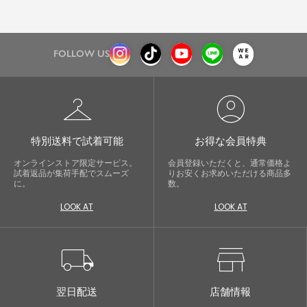
FOLLOW US
checkroom
account_circle
特別送料で試着可能
お得な会員特典
オンラインストア限定サービス。
会員登録いただくと、通常価格よ
試着返品が集荷手配でスムーズ
りお安くお求めいただける商品多
に。
数。
LOOK AT
LOOK AT
local_shipping
store
翌日配送
店舗情報