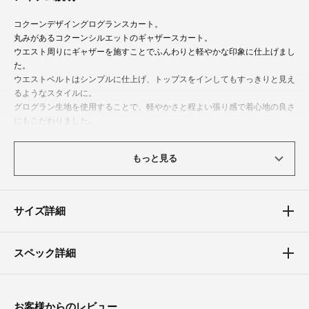
コクーンデザイングログランスカート。
丸みがあるコクーンシルエットのギャザースカート。
ウエスト周りにギャザーを施すことでふんわりと軽やかな印象に仕上げまし
た。
ウエストベルトはシンプルに仕上げ、トップスをインしてもすっきりと見え
るようなスタイルに。
グログラン生地を使用することで、軽やかさと程よい張り感で着心地の良さ
にもこだわりました。
華やかカラー展開が目を惹く、今期手に入れたいマストアイテムです。
程よいハリのある微光沢のグログラン生地は軽くてストレスフリーでお召し
もっと見る
いただけます。
体型カバーポイント
サイズ詳細
ウエスト周りはギャザーを施すことでウエスト～ヒップまでふんわりとカバ
ー。前ウエストはすっきりと、後ろウエストはゴム仕様でストレスフリーで
お召しいただけます。コクーンシルエットが全体的にカバーしつつ、こなれ
スペック詳細
たシルエットに仕上げてくれます。
素材
お客様からのレビュー