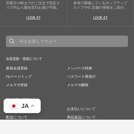
営業日14時までのご注文で指定エ
各地で開催しているポップアップ
リア内なら最短翌日お届け可能。
ストアやEC店舗の情報をご紹介。
LOOK AT
LOOK AT
会員登録・情報について
新規会員登録
メンバーズ特典
Myページトップ
パスワード再発行
メルマガ登録
メルマガ解除
何かお困りですか？
JA
ご注文について
お支払いについて
配送について
商品返品について
商品交換について
キャンセルについて
よくあるご質問