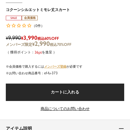
コクーンシルエットミモレ丈スカート
SALE
会員価格
0
（
件）
9,990
3,990
¥
¥
60%OFF
税込
2,990
¥
70%OFF
税込
36
を進呈
メンバーズ登録
会員価格で購入するには
が必要です
ef-fu-373
商品番号
カートに入れる
商品についてのお問い合わせ
アイテム説明