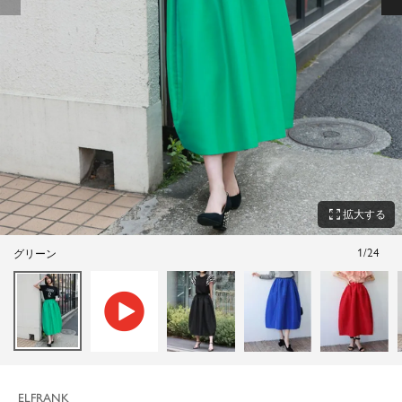
zoom_out_map
拡大する
1
/
24
グリーン
ELFRANK