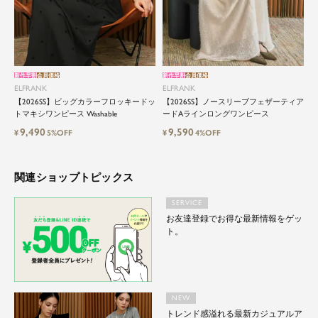
新作早割
会員価格
新作早割
会員価格
ELFRANK
ELFRANK
【2026SS】ビッグカラーフロッキードッ
【2026SS】ノースリーブフェザーティア
トマキシワンピース Washable
ードAラインロングワンピース
9,490
9,590
¥
5%OFF
¥
4%OFF
関連ショップトピックス
SERVICE
お友達登録でお得な最新情報をゲッ
ト。
NEW
トレンド感溢れる最新カジュアルア