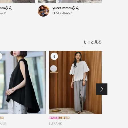
mmm
yucca.mmm
.6.15
POST / 2026.5.2
もっと見る
価格
新作早割
会員価格
新作早割
会
RANK
ELFRANK