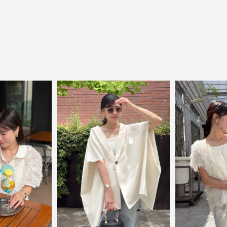
close
ElegantとFrankをテーマに、時代を超えて
愛されるアイテムを
ELFRANK（エルフランク）は、「上品さ」と「気さく
さ」をバランスよく取り入れた、大人のためのカジュ
アルブランドです。
毎日の中に自然と取り入れたくなる、でもどこか目を