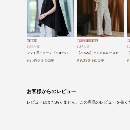
会員価格
新作早割
会員価格
新
ELFRANK
ELFRANK
E
マント風コクーンプルオーバー
【2026SS】ケミカルレースセミ
【
Washable
フレアパンツ
ワ
5,490
9,290
¥
¥
¥
21%OFF
14%OFF
Wa
お客様からのレビュー
レビューはまだありません。この商品のレビューを書く