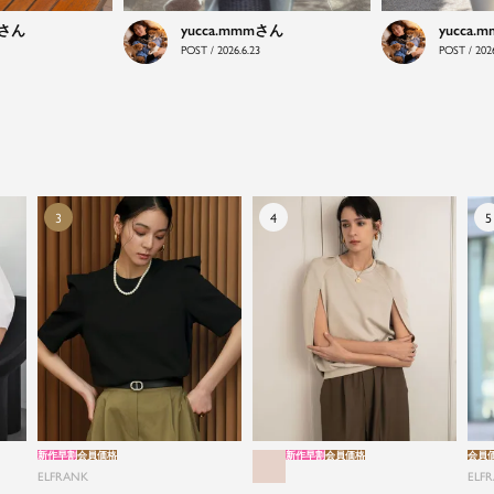
引く。そんな日常と特別の間を行き来するスタイルを
yucca.mmm
yucca.
提案しています。
POST / 2026.6.23
POST / 2026
新作早割
会員価格
新作早割
会員価格
会員
ELFRANK
ELF