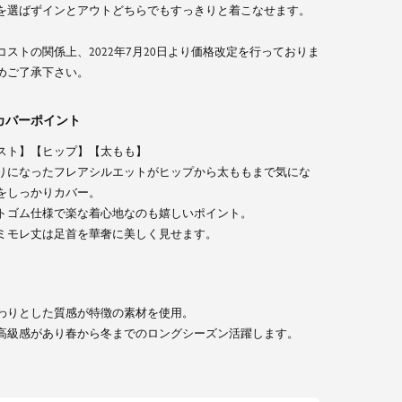
を選ばずインとアウトどちらでもすっきりと着こなせます。
コストの関係上、2022年7月20日より価格改定を行っておりま
めご了承下さい。
カバーポイント
スト】【ヒップ】【太もも】
りになったフレアシルエットがヒップから太ももまで気にな
をしっかりカバー。
トゴム仕様で楽な着心地なのも嬉しいポイント。
ミモレ丈は足首を華奢に美しく見せます。
わりとした質感が特徴の素材を使用。
高級感があり春から冬までのロングシーズン活躍します。