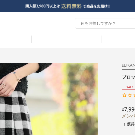
ELFRA
ブロ
SALE
7,99
¥