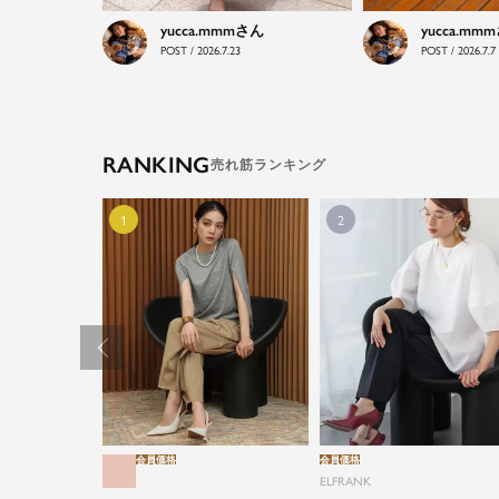
yucca.mmm
yucca.mmm
POST / 2026.7.23
POST / 2026.7.7
RANKING
会員価格
会員価格
ELFRANK