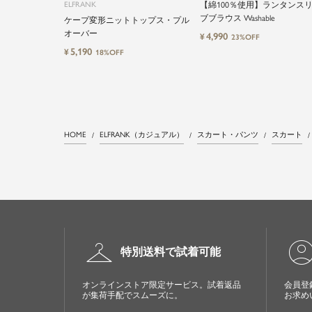
ELFRANK
【綿100％使用】ランタンス
ブブラウス Washable
ケープ変形ニットトップス・プル
オーバー
4,990
¥
23%OFF
5,190
¥
18%OFF
HOME
ELFRANK（カジュアル）
スカート・パンツ
スカート
checkroom
account_cir
特別送料で試着可能
オンラインストア限定サービス。試着返品
会員登
が集荷手配でスムーズに。
お求め