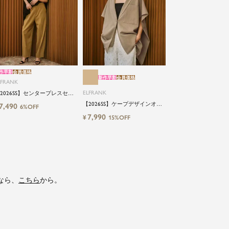
作早割
会員価格
新作早割
会員価格
LFRANK
ELFRANK
2026SS】センタープレスセミ
イドストレートパンツ
【2026SS】ケープデザインオー
7,490
6%OFF
shable
バージレ Washable
7,990
¥
15%OFF
なら、
こちら
から。