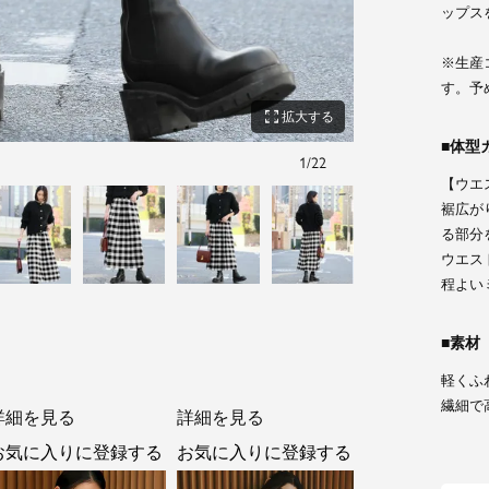
ップス
※生産
す。予
zoom_out_map
拡大する
体型
1
/
22
カーキチェック
【ウエ
裾広が
る部分
ウエス
程よい
素材
軽くふ
繊細で
詳細を見る
詳細を見る
お気に入りに登録する
お気に入りに登録する