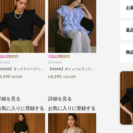
お
返
商
作早割
会員価格
新作早割
会員価格
LFRANK
ELFRANK
2026SS】タックスリーブパワ
【2026SS】ボリュームラッフル
ショルダーカットソー
チュニックブラウス Washable
4,590
8,590
¥
8%OFF
14%OFF
shable
詳細を見る
詳細を見る
お気に入りに登録する
お気に入りに登録する