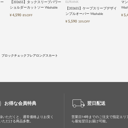
リー
【2026SS】タックスリーブパワー
ELFRANK
マン
ショルダーカットソー Washable
Wash
【2026SS】ケープスリーブデザイ
ンプルオーバー Washable
4,590
5,
¥
¥
8%OFF
5,590
¥
20%OFF
ブロックチェックフレアロングスカート
cle
local_shipping
お得な会員特典
翌日配送
録いただくと、通常価格よりお安く
営業日14時までのご注文で指定エリ
いただける商品多数。
ら最短翌日お届け可能。