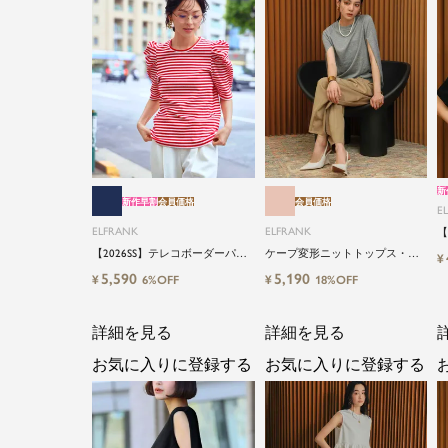
新
新作早割
会員価格
会員価格
E
ELFRANK
ELFRANK
【
ー
【2026SS】テレコボーダーパワ
ケープ変形ニットトップス・プ
¥
Wa
ーショルダー五分袖カットソー
ルオーバー
5,590
5,190
¥
¥
6%OFF
18%OFF
Washable
詳細を見る
詳細を見る
お気に入りに登録する
お気に入りに登録する