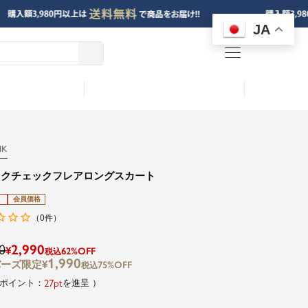
JA
menu
NK
ックチェックフレアロングスカート
会員価格
0
（
件）
0
2,990
¥
62%OFF
税込
1,990
¥
75%OFF
税込
27
を進呈