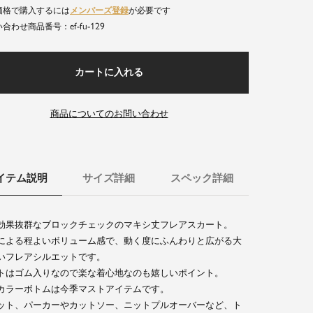
価格で購入するには
メンバーズ登録
が必要です
ef-fu-129
商品番号
カートに入れる
商品についてのお問い合わせ
イテム説明
サイズ詳細
スペック詳細
効果抜群なブロックチェックのマキシ丈フレアスカート。
による程よいボリューム感で、動く度にふんわりと広がる大
いフレアシルエットです。
トはゴム入りなので楽な着心地なのも嬉しいポイント。
カラーボトムは今季マストアイテムです。
ット、パーカーやカットソー、ニットプルオーバーなど、ト