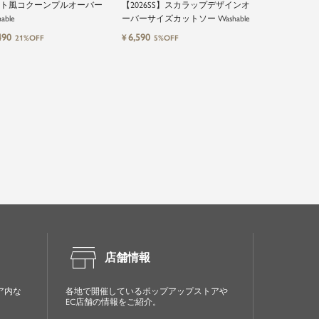
ト風コクーンプルオーバー
【2026SS】スカラップデザインオ
ELFRANK
able
ーバーサイズカットソー Washable
【2026SS】
ショルダー五
490
6,590
¥
21%OFF
5%OFF
Washable
5,590
¥
6%OFF
store
店舗情報
ア内な
各地で開催しているポップアップストアや
EC店舗の情報をご紹介。