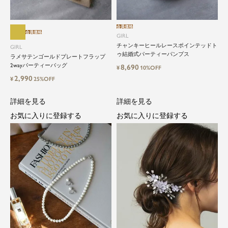
ドレスは女性にとって永遠のファッションアイテ
会員価格
会員価格
ム。クローゼットに一着は用意しておきたいもの
GIRL
の一つ。
チャンキーヒールレースポインテッドト
GIRL
ドレスが持つ女性を美しく見せる力は、ファッシ
ゥ結婚式パーティーパンプス
ラメサテンゴールドプレートフラップ
ョンアイテムの中でも特別なものです。
2wayパーティーバッグ
8,690
¥
10%OFF
2,990
¥
25%OFF
特別な日だけではもったいない もっと気軽にもっ
と自由にドレスを楽しみたい...
詳細を見る
詳細を見る
そんな気持ちを叶えたい。それが、ドレスブラン
お気に入りに登録する
お気に入りに登録する
ドガールです。