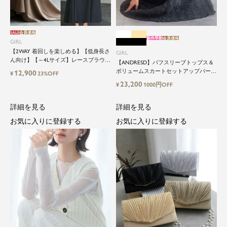
SALE
会員価格
新作早割
会員価格
GIRL
【2WAY 着回しを楽しめる】【低身長さ
GIRL
ん向け】【～4Lサイズ】レースブラウス
【ANDRESD】パフスリーブトップス＆
&マーメイドキャミワンピースセットロ
ボリュームスカートセットアップパーテ
12,900
¥
23%OFF
ング結婚式ワンピース
ィードレス
23,200
¥
1000円OFF
詳細を見る
詳細を見る
お気に入りに登録する
お気に入りに登録する