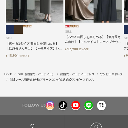
会員価格
SALE
会員価格
GIRL
【2WAY 着回しを楽しめる】【低身長さ
GIRL
GI
ん向け】【～4Lサイズ】レースブラウス
【選べる2タイプ 着回しを楽しめる】
【
&マーメイドキャミワンピースセットロ
【低身長さん向け】【～4Lサイズ】レイ
プ
12,900
¥
23%OFF
ング結婚式ワンピース
ヤード風ドッキングトップス&タイトス
ッ
15,901
9
¥
¥
15%OFF
カートorワイドパンツセットアップロン
グ丈結婚式ワンピースパンツドレスパー
ティードレス
HOME
GIRL（結婚式・パーティー）
結婚式・パーティードレス
ワンピースドレス
刺繍レース切替え5分袖プリーツロング丈結婚式ワンピースドレス
FOLLOW US