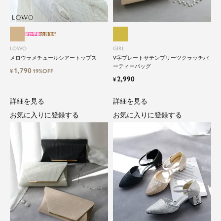
新作早割
会員価格
LOWO
GIRL
メロウラメチュールシアートップス
V字プレートサテンプリーツクラッチパ
ーティーバッグ
1,790
¥
19%OFF
2,990
¥
詳細を見る
詳細を見る
お気に入りに登録する
お気に入りに登録する
close
特別な日だけではもったいない...もっ
と気軽に自由にドレスを楽しみたい