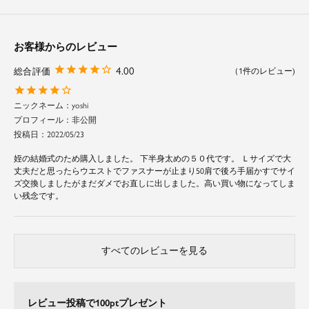
スカート部分はふわりと歩くたびに裾が揺れ、軽やかな印象のプリーツシフ
ォンを使用。
裏地が付いている為、シルエットを綺麗にキープします。
お客様からのレビュー
4.00
1
yoshi
非公開
投稿日
2022/05/23
姪の結婚式のため購入しました。 下半身太めの５０代です。 Ｌサイズで大
丈夫だと思ったらウエストでファスナーが止まり50肩で後ろ手届かすでサイ
ズ交換しましたがまだダメでお直しに出しました。高い買い物になってしま
い残念です。
すべてのレビューを見る
レビュー投稿で100ptプレゼント