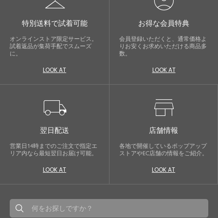
checkroom
account_circle
特別送料で試着可能
お得な会員特典
オンラインストア限定サービス。
会員登録いただくと、通常価格よ
試着返品が集荷手配でスムーズ
りお安くお求めいただける商品多
に。
数。
LOOK AT
LOOK AT
local_shipping
store
翌日配送
店舗情報
営業日14時までのご注文で指定エ
各地で開催しているポップアップ
リア内なら最短翌日お届け可能。
ストアやEC店舗の情報をご紹介。
LOOK AT
LOOK AT