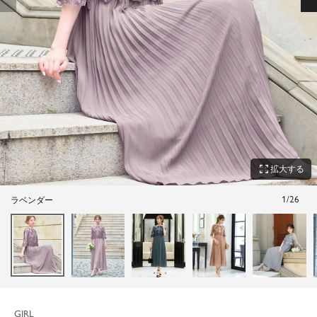
zoom_out_map
拡大する
1
/
26
ラベンダー
GIRL