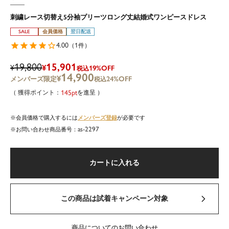
刺繍レース切替え5分袖プリーツロング丈結婚式ワンピースドレス
SALE
会員価格
翌日配送
4.00
1
（
件）
19,800
15,901
¥
¥
19%OFF
税込
14,900
¥
24%OFF
税込
145
を進呈
メンバーズ登録
会員価格で購入するには
が必要です
as-2297
商品番号
カートに入れる
この商品は試着キャンペーン対象
商品についてのお問い合わせ