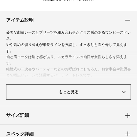
アイテム説明
優美な刺繍レースとプリーツを組み合わせたクラス感のあるワンピースドレ
ス。
やや高めの切り替えが縦長ラインを強調し、すっきりと着やせして見えま
す。
袖と肩ヨークは透け感があり、スカララインの袖口が女性らしさを添えま
す。
結婚式の二次会やパーティーなどのお呼ばれはもちろん、お食事会や謝恩会
まで幅広いシーンで活躍するパーティードレスです。
体型カバーポイント
もっと見る
【二の腕】【ヒップ】【太もも】
袖は程よく透けて気になる二の腕を上手にカバーします。
またプリーツスカートがヒップラインや太もものラインを拾いにくくし、安
サイズ詳細
心してご着用頂けます。
素材
スペック詳細