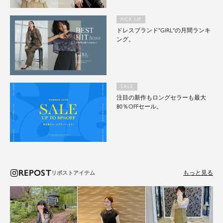
PICK UP
ドレスブランド"GIRL"の月間ランキ
ング。
SALE
注目の新作もロングセラーも最大
80％OFFセール。
REPOST
もっと見る