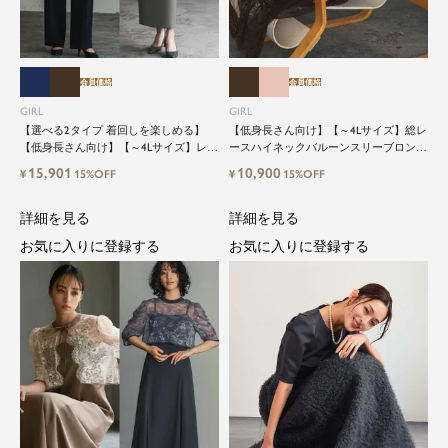
会員価格
会員価格
GIRL
GIRL
【選べる2タイプ 着回しを楽しめる】
【低身長さん向け】【～4Lサイズ】総レ
【低身長さん向け】【～4Lサイズ】レイ
ースハイネックバルーンスリーブロング
ヤード風ドッキングトップス&タイトス
丈結婚式ワンピースパーティードレス
15,901
10,900
¥
15%OFF
¥
15%OFF
カートorワイドパンツセットアップロン
グ丈結婚式ワンピースパンツドレスパー
ティードレス
詳細を見る
詳細を見る
お気に入りに登録する
お気に入りに登録する