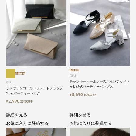
close
特別な日だけではもったいない...もっ
と気軽に自由にドレスを楽しみたい
ドレスは女性にとって永遠のファッションアイテ
会員価格
ム。クローゼットに一着は用意しておきたいもの
会員価格
GIRL
の一つ。
チャンキーヒールレースポインテッドト
GIRL
ドレスが持つ女性を美しく見せる力は、ファッシ
ゥ結婚式パーティーパンプス
ラメサテンゴールドプレートフラップ
ョンアイテムの中でも特別なものです。
2wayパーティーバッグ
8,690
¥
10%OFF
2,990
¥
25%OFF
特別な日だけではもったいない もっと気軽にもっ
と自由にドレスを楽しみたい...
詳細を見る
詳細を見る
そんな気持ちを叶えたい。それが、ドレスブラン
ドガールです。
お気に入りに登録する
お気に入りに登録する