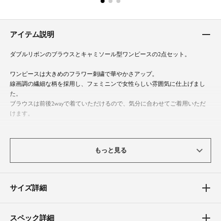
アイテム説明
ダブルリボンのブラウスとキャミソール型ワンピースの2点セット。
ワンピースは大きめのフラワー刺繍で華やかさアップ。
線画調の繊細な柄を採用し、フェミニンで女性らしい雰囲気に仕上げまし
た。
ブラウスは前後2wayで着ていただけるので、気分に合わせてご着用いただ
けます。
結婚式や食事会を華やかに彩ります。
もっと見る
体型カバーポイント
【二の腕】【バスト】【ウエスト】【ヒップ】
ワンピースのウエストの絞りの位置を高めに設定することで、スタイルアッ
サイズ詳細
プ効果◎。
裾にかけて緩やかに広がるフレアラインが、気になるヒップ周りや太ももを
カバーしてくれるのも嬉しいポイント。
スペック詳細