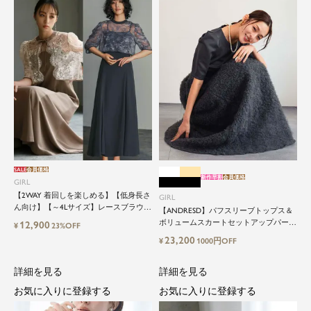
SALE
会員価格
新作早割
会員価格
GIRL
【2WAY 着回しを楽しめる】【低身長さ
GIRL
ん向け】【～4Lサイズ】レースブラウス
【ANDRESD】パフスリーブトップス＆
&マーメイドキャミワンピースセットロ
ボリュームスカートセットアップパーテ
12,900
¥
23%OFF
ング結婚式ワンピース
ィードレス
23,200
¥
1000円OFF
詳細を見る
詳細を見る
お気に入りに登録する
お気に入りに登録する