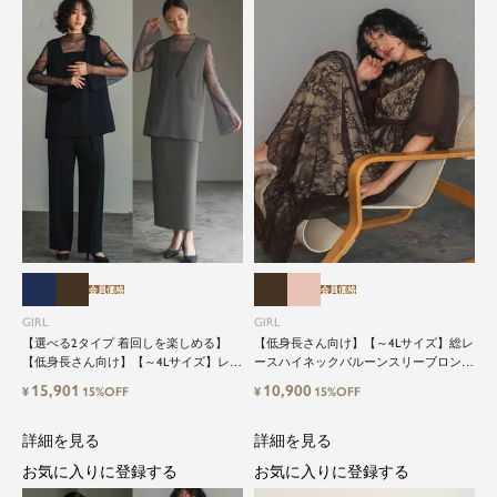
会員価格
会員価格
GIRL
GIRL
【選べる2タイプ 着回しを楽しめる】
【低身長さん向け】【～4Lサイズ】総レ
【低身長さん向け】【～4Lサイズ】レイ
ースハイネックバルーンスリーブロング
ヤード風ドッキングトップス&タイトス
丈結婚式ワンピースパーティードレス
15,901
10,900
¥
15%OFF
¥
15%OFF
カートorワイドパンツセットアップロン
グ丈結婚式ワンピースパンツドレスパー
ティードレス
詳細を見る
詳細を見る
お気に入りに登録する
お気に入りに登録する