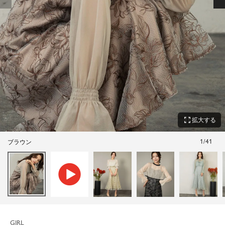
zoom_out_map
拡大する
1
/
41
ブラウン
GIRL