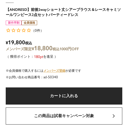
【ANDRESD】前後2wayショート丈シアーブラウス＆レースキャミソ
ールワンピース2点セットパーティードレス
新作早割
会員価格
0
（
件）
19,800
¥
税込
18,800
¥
1000円OFF
税込
180
を進呈
メンバーズ登録
会員価格で購入するには
が必要です
ad-50340
商品番号
カートに入れる
この商品は試着キャンペーン対象