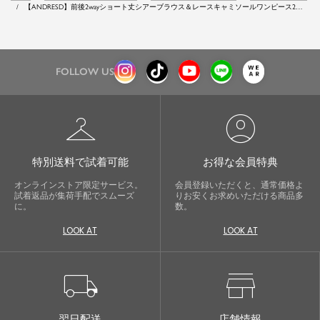
【ANDRESD】前後2wayショート丈シアーブラウス＆レースキャミソールワンピース2点
セットパーティードレス
FOLLOW US
checkroom
account_circle
特別送料で試着可能
お得な会員特典
オンラインストア限定サービス。
会員登録いただくと、通常価格よ
試着返品が集荷手配でスムーズ
りお安くお求めいただける商品多
に。
数。
LOOK AT
LOOK AT
local_shipping
store
翌日配送
店舗情報