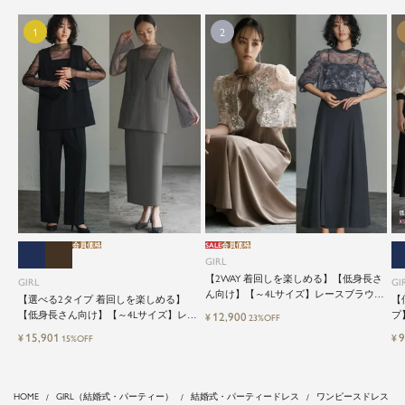
会員価格
SALE
会員価格
GIRL
【2WAY 着回しを楽しめる】【低身長さ
GIRL
GI
ん向け】【～4Lサイズ】レースブラウス
【選べる2タイプ 着回しを楽しめる】
【
&マーメイドキャミワンピースセットロ
【低身長さん向け】【～4Lサイズ】レイ
プ
12,900
¥
23%OFF
ング結婚式ワンピース
ヤード風ドッキングトップス&タイトス
ッ
15,901
9
¥
¥
15%OFF
カートorワイドパンツセットアップロン
グ丈結婚式ワンピースパンツドレスパー
ティードレス
HOME
GIRL（結婚式・パーティー）
結婚式・パーティードレス
ワンピースドレス