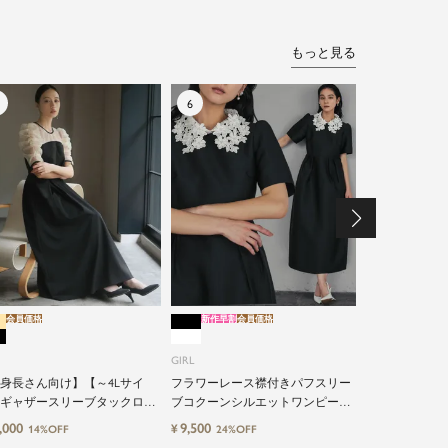
もっと見る
会員価格
新作早割
会員価格
新作早割
会員価格
GIRL
GIRL
《2026春新
キング風オー
身長さん向け】【～4Lサイ
フラワーレース襟付きパフスリー
レス
ギャザースリーブタックロン
ブコクーンシルエットワンピース
12,491
¥
10%O
結婚式ワンピースドレス
ドレス
,000
9,500
¥
14%OFF
24%OFF