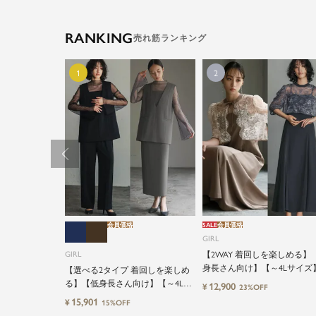
RANKING
会員価格
SALE
会員価格
GIRL
GIRL
【2WAY 着回しを楽しめる】
身長さん向け】【～4Lサイズ
【選べる2タイプ 着回しを楽しめ
ースブラウス&マーメイドキ
る】【低身長さん向け】【～4Lサ
12,900
¥
23%OFF
ワンピースセットロング結婚
イズ】レイヤード風ドッキングト
15,901
¥
15%OFF
ンピース
ップス&タイトスカートorワイド