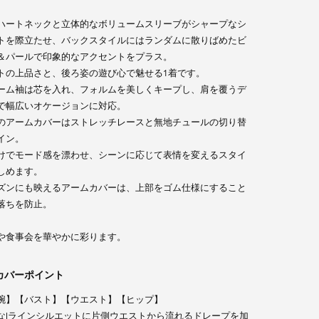
ハートネックと立体的なボリュームスリーブがシャープなシ
トを際立たせ、バックスタイルにはランダムに散りばめたビ
＆パールで印象的なアクセントをプラス。
トの上品さと、後ろ姿の遊び心で魅せる1着です。
ーム袖は芯を入れ、フォルムを美しくキープし、肩を覆うデ
で幅広いオケージョンに対応。
のアームカバーはストレッチレースと無地チュールの切り替
イン。
けでモード感を漂わせ、シーンに応じて表情を変えるスタイ
しめます。
ズンにも映えるアームカバーは、上部をゴム仕様にすること
落ちを防止。
や食事会を華やかに彩ります。
カバーポイント
腕】【バスト】【ウエスト】【ヒップ】
なIラインシルエットに片側ウエストから流れるドレープを加