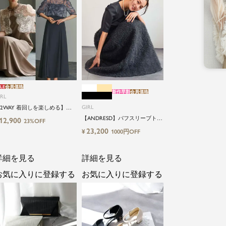
LE
会員価格
新作早割
会員価格
IRL
GIRL
2WAY 着回しを楽しめる】
低身長さん向け】【～4Lサイ
【ANDRESD】パフスリーブトッ
12,900
23%OFF
】レースブラウス&マーメイド
プス＆ボリュームスカートセッ
23,200
¥
1000円OFF
ャミワンピースセットロング
トアップパーティードレス
婚式ワンピース
詳細を見る
詳細を見る
お気に入りに登録する
お気に入りに登録する