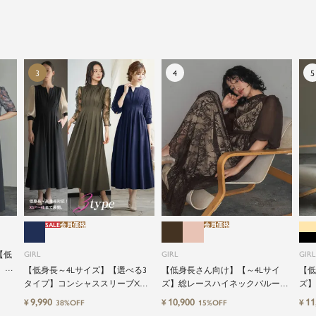
SALE
会員価格
会員価格
【低
GIRL
GIRL
GIRL
】レ
【低身長～4Lサイズ】【選べる3
【低身長さん向け】【～4Lサイ
【低
ャミ
タイプ】コンシャススリーブXラ
ズ】総レースハイネックバルーン
ズ】
式ワ
インキーネック結婚式ワンピース
スリーブロング丈結婚式ワンピー
グ丈
9,990
10,900
11
¥
¥
¥
38%OFF
15%OFF
ドレス
スパーティードレス