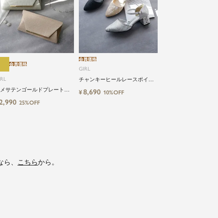
会員価格
会員価格
GIRL
IRL
チャンキーヒールレースポイン
テッドトゥ結婚式パーティーパ
メサテンゴールドプレートフ
8,690
¥
10%OFF
ンプス
ップ2wayパーティーバッグ
2,990
25%OFF
なら、
こちら
から。