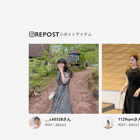
REPOST
__s.k0328
1129sym
POST / 2023.6.5
POST / 2023.5.7