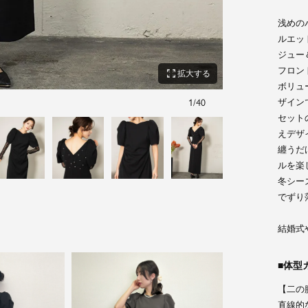
浅めの
ルエッ
ジュー
フロン
zoom_out_map
拡大する
ボリュ
ザイン
1
/
40
ベージュ
セット
えデザ
纏うだ
ルを楽
冬シー
でずり
結婚式
体型
【二の
直線的