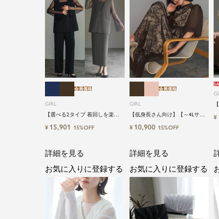
SA
会員価格
会員価格
G
GIRL
GIRL
【
【
【選べる2タイプ 着回しを楽し
【低身長さん向け】【～4Lサイ
¥
ズ
める】【低身長さん向け】【～
ズ】総レースハイネックバルー
15,901
10,900
¥
¥
15%OFF
15%OFF
キ
4Lサイズ】レイヤード風ドッキ
ンスリーブロング丈結婚式ワン
結
ングトップス&タイトスカートor
ピースパーティードレス
ワイドパンツセットアップロン
詳細を見る
詳細を見る
グ丈結婚式ワンピースパンツド
レスパーティードレス
お気に入りに登録する
お気に入りに登録する