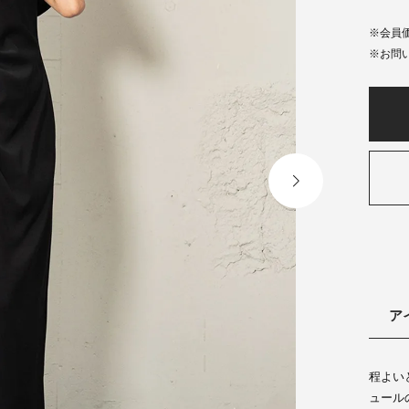
会員
ア
程よい
ュール