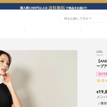
GIRL
【AN
ーブ
新作早
19,
¥