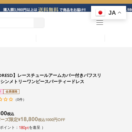
JA
menu
DRESD】レースチュールアームカバー付きパフスリ
アシンメトリーワンピースパーティードレス
割
会員価格
0
（
件）
800
税込
18,800
¥
1000円OFF
税込
180
を進呈