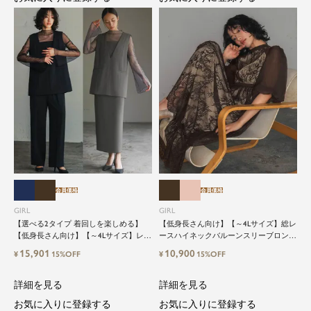
会員価格
会員価格
GIRL
GIRL
【選べる2タイプ 着回しを楽しめる】
【低身長さん向け】【～4Lサイズ】総レ
【低身長さん向け】【～4Lサイズ】レイ
ースハイネックバルーンスリーブロング
ヤード風ドッキングトップス&タイトス
丈結婚式ワンピースパーティードレス
15,901
10,900
¥
15%OFF
¥
15%OFF
カートorワイドパンツセットアップロン
グ丈結婚式ワンピースパンツドレスパー
ティードレス
詳細を見る
詳細を見る
お気に入りに登録する
お気に入りに登録する