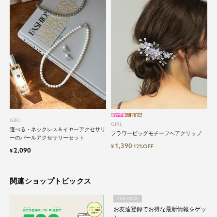
特別な日だけではもったいない もっと気軽にもっ
と自由にドレスを楽しみたい...
そんな気持ちを叶えたい。それが、ドレスブラン
ドガールです。
新作早割
会員価格
GIRL
GIRL
選べる・ネックレス＆イヤーアクセサリ
フラワービッグモチーフヘアクリップ
ーのパールアクセサリーセット
1,390
¥
12%OFF
2,090
¥
関連ショップトピックス
SERVICE
お友達登録でお得な最新情報をゲッ