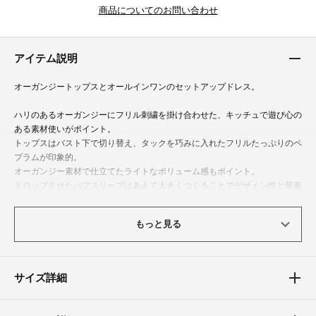
商品についてのお問い合わせ
アイテム説明
オーガンジートップスとオールインワンのセットアップドレス。
ハリのあるオーガンジーにフリル刺繍を掛け合わせた、キッチュで遊び心の
ある素材使いがポイント。
トップスはバスト下で切り替え、タックを巧みに入れたフリルたっぷりのペ
プラムが印象的。
オーガンジー素材で仕立てたライトなボリューム感もポイント。
ドロップさせたパフスリーブはあえて大きくつくることでデザイン性と華奢
見せを兼ね備えた設計に。
オールインワンと合わせた時の絶妙なバランスもGOOD。
もっと見る
オールインワンはデコルテを綺麗に見せつつ、キャミタイプより肌見せが少
ない安心感のあるスクエアネックで、着やすさとスタイルアップを実現しま
した。
サイズ詳細
パーティーからデイリーまで幅広いシーンに寄り添います。