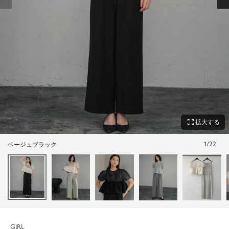
zoom_out_map
拡大する
1
/
22
ベージュブラック
GIRL