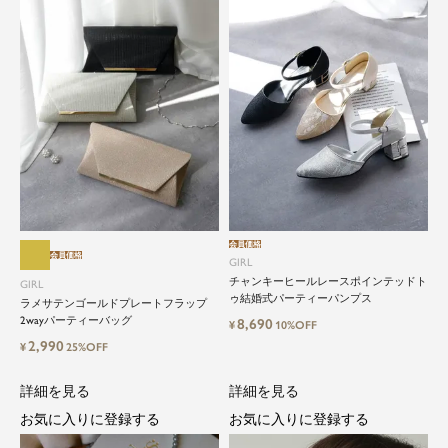
close
会員価格
会員価格
GIRL
チャンキーヒールレースポインテッドト
GIRL
特別な日だけではもったいない...もっ
ゥ結婚式パーティーパンプス
ラメサテンゴールドプレートフラップ
と気軽に自由にドレスを楽しみたい
2wayパーティーバッグ
8,690
¥
10%OFF
2,990
¥
25%OFF
ドレスは女性にとって永遠のファッションアイテ
ム。クローゼットに一着は用意しておきたいもの
詳細を見る
詳細を見る
の一つ。
お気に入りに登録する
お気に入りに登録する
ドレスが持つ女性を美しく見せる力は、ファッシ
ョンアイテムの中でも特別なものです。