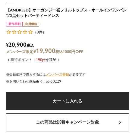
【ANDRESD】オーガンジー裾フリルトップス・オールインワンパン
ツ2点セットパーティードレス
新作早割
会員価格
0
（
件）
20,900
¥
税込
19,900
¥
1000円OFF
税込
190
を進呈
メンバーズ登録
会員価格で購入するには
が必要です
ad-50229
商品番号
カートに入れる
この商品は試着キャンペーン対象