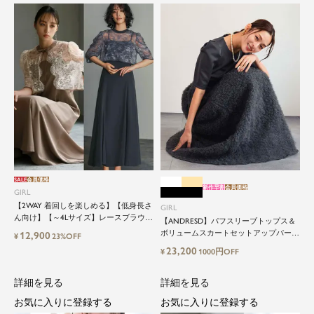
SALE
会員価格
新作早割
会員価格
GIRL
【2WAY 着回しを楽しめる】【低身長さ
GIRL
ん向け】【～4Lサイズ】レースブラウス
【ANDRESD】パフスリーブトップス＆
&マーメイドキャミワンピースセットロ
ボリュームスカートセットアップパーテ
12,900
¥
23%OFF
ング結婚式ワンピース
ィードレス
23,200
¥
1000円OFF
詳細を見る
詳細を見る
お気に入りに登録する
お気に入りに登録する