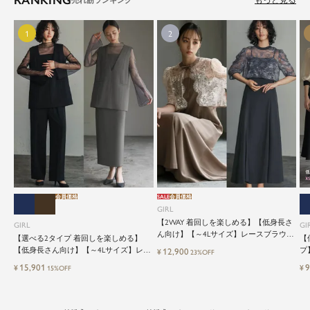
もっと見る
会員価格
SALE
会員価格
GIRL
【2WAY 着回しを楽しめる】【低身長さ
GIRL
GI
ん向け】【～4Lサイズ】レースブラウス
【選べる2タイプ 着回しを楽しめる】
【
&マーメイドキャミワンピースセットロ
【低身長さん向け】【～4Lサイズ】レイ
プ
12,900
¥
23%OFF
ング結婚式ワンピース
ヤード風ドッキングトップス&タイトス
ッ
15,901
9
¥
¥
15%OFF
カートorワイドパンツセットアップロン
グ丈結婚式ワンピースパンツドレスパー
ティードレス