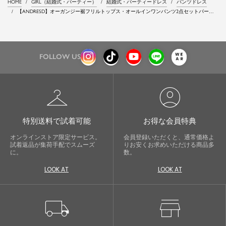
HOME
GIRL（結婚式・パーティー）
結婚式・パーティードレス
パンツドレス
【ANDRESD】オーガンジー裾フリルトップス・オールインワンパンツ2点セットパーテ
ィードレス
FOLLOW US
checkroom
account_circle
特別送料で試着可能
お得な会員特典
オンラインストア限定サービス。
会員登録いただくと、通常価格よ
試着返品が集荷手配でスムーズ
りお安くお求めいただける商品多
に。
数。
LOOK AT
LOOK AT
local_shipping
store