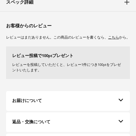
スペック詳細
体型カバーポイント
【二の腕】【バスト】【ウエスト】【ヒップ】【太もも】
オーガンジーのトップスは気になる二の腕を上品にカバーしてくれます。
タックの入ったワイドシルエットのオールインワンは、ウエスト周りや太も
お客様からのレビュー
ものラインを曖昧に。
食事の後も安心してご着用いただけます。
レビューはまだありません。この商品のレビューを書くなら、
こちら
から。
素材
レビュー投稿で100ptプレゼント
ほどよい光沢と厚みのある生地で、オケージョン使いも普段使いも可能なオ
ールマイティな素材を採用。
レビューを投稿していただくと、レビュー1件につき100ptをプレゼ
また、オールインワンには裏地が入っているため、インナーの透けや当たり
ントいたします。
を気にせずにご着用いただけます。
お届けについて
返品・交換について