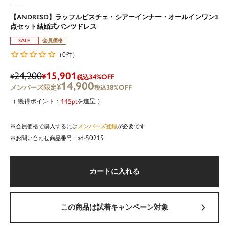
【ANDRESD】ラッフルビスチェ・シアーインナー・オールインワン3
点セット結婚式パンツドレス
SALE
会員価格
0
（
件）
24,200
15,901
¥
¥
34%OFF
税込
14,900
¥
38%OFF
税込
145
を進呈
メンバーズ登録
会員価格で購入するには
が必要です
ad-50215
商品番号
カートに入れる
この商品は試着キャンペーン対象