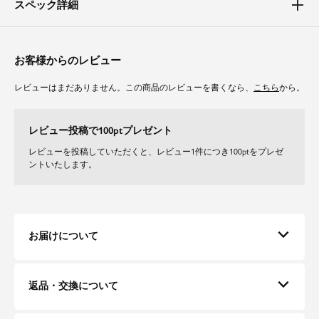
スペック詳細
特別な日のおしゃれからカジュアルコーデまで幅広く活躍するアイテムで
す。
お客様からのレビュー
体型カバーポイント
レビューはまだありません。この商品のレビューを書くなら、
こちら
から。
【二の腕】【バスト】【ウエスト】【ヒップ】【太もも】
透け感のある長袖インナーが気になる二の腕を上品にカバーしてくれます。
また、ワイドシルエットパンツなのでヒップや太ももを気にせずに着て頂け
レビュー投稿で100ptプレゼント
ます。
レビューを投稿していただくと、レビュー1件につき100ptをプレゼ
ントいたします。
素材
オールインワンに裏地が入っているため、インナーの透けや当たりを気にせ
ずにご着用いただけます。
お届けについて
返品・交換について