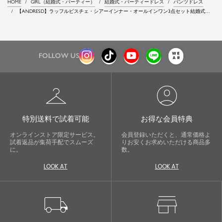
HOME
GIRL（結婚式・パーティー）
結婚式・パーティードレス
パンツドレス
【ANDRESD】ラッフルビスチェ・シアーインナー・オールインワン3点セット結婚式パ
ンツドレス
FOLLOW US
checkroom
account_circle
特別送料で試着可能
お得な会員特典
オンラインストア限定サービス。
会員登録いただくと、通常価格よ
試着返品が集荷手配でスムーズ
りお安くお求めいただける商品多
に。
数。
LOOK AT
LOOK AT
local_shipping
store