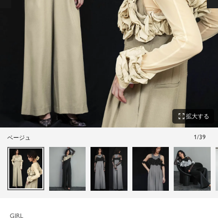
zoom_out_map
拡大する
1
/
39
ベージュ
GIRL