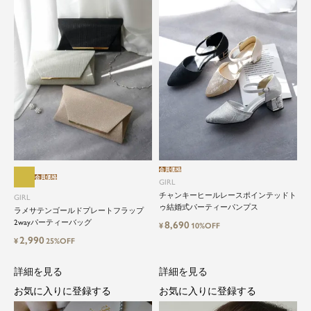
会員価格
会員価格
GIRL
チャンキーヒールレースポインテッドト
GIRL
ゥ結婚式パーティーパンプス
ラメサテンゴールドプレートフラップ
2wayパーティーバッグ
8,690
¥
10%OFF
close
2,990
¥
25%OFF
特別な日だけではもったいない...もっ
詳細を見る
詳細を見る
と気軽に自由にドレスを楽しみたい
お気に入りに登録する
お気に入りに登録する