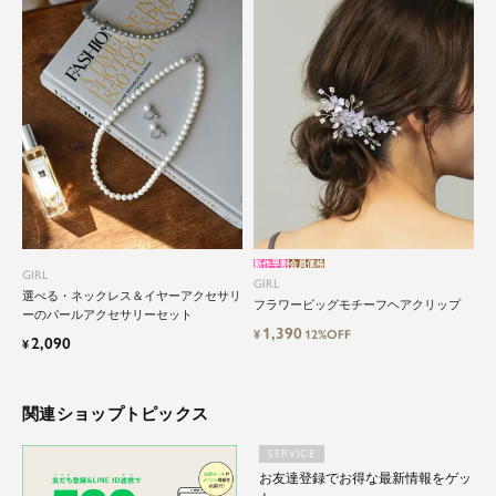
ドレスは女性にとって永遠のファッションアイテ
ム。クローゼットに一着は用意しておきたいもの
の一つ。
ドレスが持つ女性を美しく見せる力は、ファッシ
ョンアイテムの中でも特別なものです。
特別な日だけではもったいない もっと気軽にもっ
と自由にドレスを楽しみたい...
そんな気持ちを叶えたい。それが、ドレスブラン
ドガールです。
新作早割
会員価格
GIRL
GIRL
選べる・ネックレス＆イヤーアクセサリ
フラワービッグモチーフヘアクリップ
ーのパールアクセサリーセット
1,390
¥
12%OFF
2,090
¥
関連ショップトピックス
SERVICE
お友達登録でお得な最新情報をゲッ