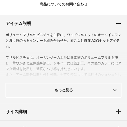
商品についてのお問い合わせ
アイテム説明
ボリュームフリルのビスチェを主役に、ワイドシルエットのオールインワン
と透け感のあるインナーを組み合わせた、着こなし自在の3点セットアイテ
ム。
フリルビスチェは、オーガンジーの土台に異素材のボリュームフリルを施
し、華やかさと立体感を演出。シルバーには箔加工、その他のカラーにはタ
フタ素材を使用し、適度なハリ感を持たせています。
また、アーム部分は取り外し可能。手首や髪につけて流行りのシュシュとし
てもお使いいただけます。肩紐とフロント部分は2本に見えるデザインなが
ら、調整は1箇所でできる仕様に。オールインワンはドライタッチで落ち感
もっと見る
のある生地を使用し、美しいワイドシルエットを実現しました。
アメスリ×レーサーバックのデザインがポイントで、インナーの透け感とビ
スチェの紐が絶妙にマッチするよう計算されています。ストレッチチュール
素材のインナーは、ラグラン部分にスリットを入れて抜け感をプラスし、袖
サイズ詳細
山のシームが腕を細く見せる効果も。
セットでの着用はもちろん、それぞれ単品でも楽しめるようにこだわり抜い
た一着。