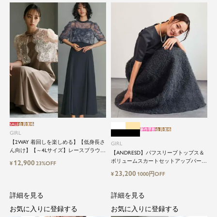
SALE
会員価格
新作早割
会員価格
GIRL
【2WAY 着回しを楽しめる】【低身長さ
GIRL
ん向け】【～4Lサイズ】レースブラウス
【ANDRESD】パフスリーブトップス＆
&マーメイドキャミワンピースセットロ
ボリュームスカートセットアップパーテ
12,900
¥
23%OFF
ング結婚式ワンピース
ィードレス
23,200
¥
1000円OFF
詳細を見る
詳細を見る
お気に入りに登録する
お気に入りに登録する