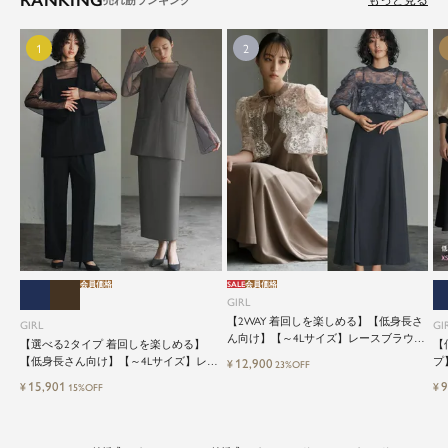
もっと見る
会員価格
SALE
会員価格
GIRL
【2WAY 着回しを楽しめる】【低身長さ
GIRL
GI
ん向け】【～4Lサイズ】レースブラウス
【選べる2タイプ 着回しを楽しめる】
【
&マーメイドキャミワンピースセットロ
【低身長さん向け】【～4Lサイズ】レイ
プ
12,900
¥
23%OFF
ング結婚式ワンピース
ヤード風ドッキングトップス&タイトス
ッ
15,901
9
¥
¥
15%OFF
カートorワイドパンツセットアップロン
グ丈結婚式ワンピースパンツドレスパー
ティードレス