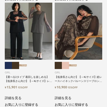
会員価格
会員価格
GIRL
GIRL
【選べる2タイプ 着回しを楽しめる】
【低身長さん向け】【～4Lサイズ】総レ
【低身長さん向け】【～4Lサイズ】レイ
ースハイネックバルーンスリーブロング
ヤード風ドッキングトップス&タイトス
丈結婚式ワンピースパーティードレス
15,901
10,900
¥
15%OFF
¥
15%OFF
カートorワイドパンツセットアップロン
グ丈結婚式ワンピースパンツドレスパー
ティードレス
詳細を見る
詳細を見る
お気に入りに登録する
お気に入りに登録する