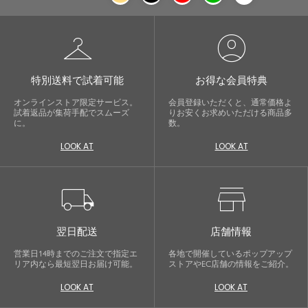
checkroom
account_circle
特別送料で試着可能
お得な会員特典
オンラインストア限定サービス。
会員登録いただくと、通常価格よ
試着返品が集荷手配でスムーズ
りお安くお求めいただける商品多
に。
数。
LOOK AT
LOOK AT
local_shipping
store
翌日配送
店舗情報
営業日14時までのご注文で指定エ
各地で開催しているポップアップ
リア内なら最短翌日お届け可能。
ストアやEC店舗の情報をご紹介。
LOOK AT
LOOK AT