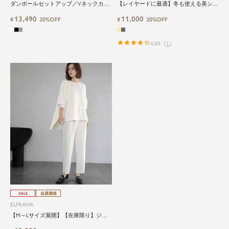
ダンボールセットアップ／Vネックカー
【レイヤードに最適】冬も使える美シル
ディガン×テーパードパンツの2点セット
エットセットアップ デイリーからオケ
13,490
11,000
Washable
¥
20%OFF
ージョンまで
¥
20%OFF
4.00
（
1
）
close
ElegantとFrankをテーマに、時代を超
えて愛されるアイテムを
ELFRANK（エルフランク）は、「上品さ」と「気
さくさ」をバランスよく取り入れた、大人のため
のカジュアルブランドです。
毎日の中に自然と取り入れたくなる、でもどこか
目を引く。そんな日常と特別の間を行き来するス
SALE
会員価格
タイルを提案しています。
ELFRANK
【M～Lサイズ展開】【在庫限り】ジャ
ージーオーバーサイズトップス＆テーパ