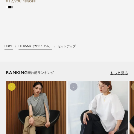
12,990
ードパンツのセットアップ Washable
¥
18%OFF
HOME
ELFRANK（カジュアル）
セットアップ
RANKING
もっと見る