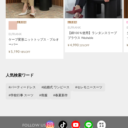
会員価格
会員価格
ELFRANK
【綿100％使用】ランタンスリーブ
ELFRANK
ブラウス Washable
ケープ変形ニットトップス・プルオ
ーバー
4,990
¥
23%OFF
5,190
¥
18%OFF
人気検索ワード
パーティードレス
結婚式 ワンピース
セレモニースーツ
学校行事 スーツ
喪服
春夏新作
FOLLOW US