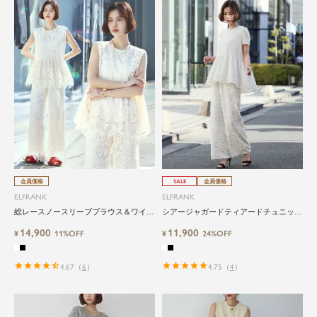
会員価格
SALE
会員価格
ELFRANK
ELFRANK
総レースノースリーブブラウス＆ワイド
シアージャガードティアードチュニック
パンツのセットアップ
ブラウス＆セミワイドパンツの2点セッ
14,900
11,900
¥
11%OFF
トアップ
¥
24%OFF
4.67
（
6
）
4.75
（
4
）