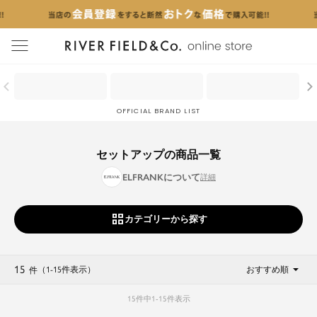
menu
OFFICIAL BRAND LIST
セットアップの商品一覧
ELFRANKについて
カテゴリーから探す
15
（1
-
15
件表示
）
おすすめ順
件
15
件中
1
-
15
件表示