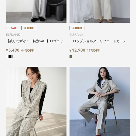
SALE
会員価格
会員価格
ELFRANK
ELFRANK
【残りわずか！！特別SALE】ロゴニット
ドロップショルダーリブニットカーディ
プルオーバー&ワイドパンツのセットア
ガン＆テレコニットパンツのセットアッ
5,490
12,900
ップ
¥
44%OFF
プ
¥
11%OFF