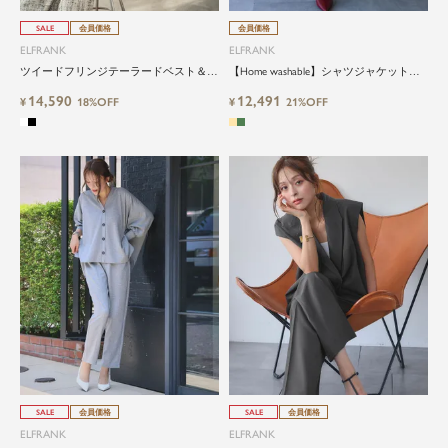
SALE
会員価格
会員価格
ELFRANK
ELFRANK
ツイードフリンジテーラードベスト＆ワ
【Home washable】シャツジャケット＆
イドパンツのセットアップ
ワイドパンツ／上品見えするウールライ
14,590
12,491
¥
18%OFF
クセットアップ
¥
21%OFF
SALE
会員価格
SALE
会員価格
ELFRANK
ELFRANK