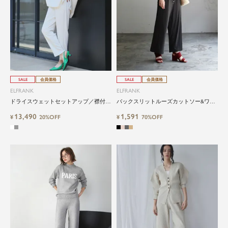
SALE
会員価格
SALE
会員価格
ELFRANK
ELFRANK
ドライスウェットセットアップ／襟付き
バックスリットルーズカットソー&ワイ
スキッパー×クロップドパンツの上品見
ドパンツのセットアップ
13,490
1,591
えする2点セット Washable
¥
20%OFF
¥
70%OFF