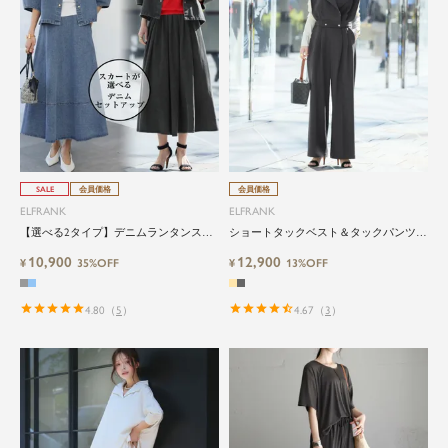
SALE
会員価格
会員価格
ELFRANK
ELFRANK
【選べる2タイプ】デニムランタンスリ
ショートタックベスト＆タックパンツの
ーブブラウス＆フレアスカートのセット
セットアップ Washable
10,900
12,900
アップ Washable
¥
35%OFF
¥
13%OFF
4.80
（
5
）
4.67
（
3
）