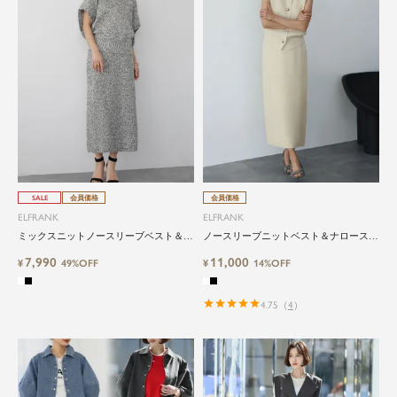
SALE
会員価格
会員価格
ELFRANK
ELFRANK
ミックスニットノースリーブベスト＆ナ
ノースリーブニットベスト＆ナロースカ
ロースカートのセットアップ
ートの上下セットアップ
7,990
11,000
¥
49%OFF
¥
14%OFF
4.75
（
4
）