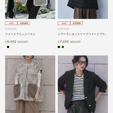
SALE
会員価格
SALE
会員価格
ELFRANK
ELFRANK
ツイードフリンジベスト
シアーランタンスリーブツイードブラウ
ス
8,490
7,690
¥
32%OFF
¥
30%OFF