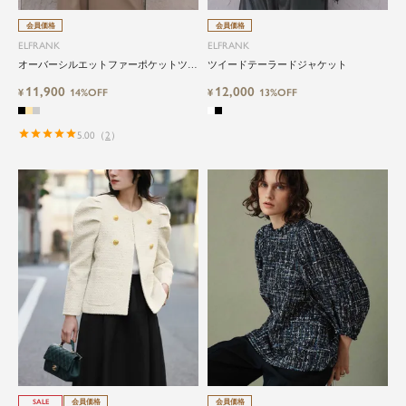
会員価格
会員価格
ELFRANK
ELFRANK
オーバーシルエットファーポケットツイ
ツイードテーラードジャケット
ードジレ
11,900
12,000
¥
14%OFF
¥
13%OFF
5.00
（
2
）
close
SALE
会員価格
会員価格