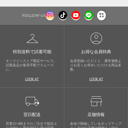
FOLLOW US
checkroom
account_circle
特別送料で試着可能
お得な会員特典
オンラインストア限定サービス。
会員登録いただくと、通常価格よ
試着返品が集荷手配でスムーズ
りお安くお求めいただける商品多
に。
数。
LOOK AT
LOOK AT
local_shipping
store
翌日配送
店舗情報
営業日14時までのご注文で指定エ
各地で開催しているポップアップ