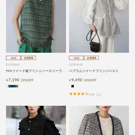
SALE
会員価格
SALE
会員価格
ELFRANK
ELFRANK
MIXツイード裾フリンジノースリーブベ
ペプラムツイードフリンジベスト
スト
7,590
9,490
¥
23%OFF
¥
24%OFF
4.00
（
1
）