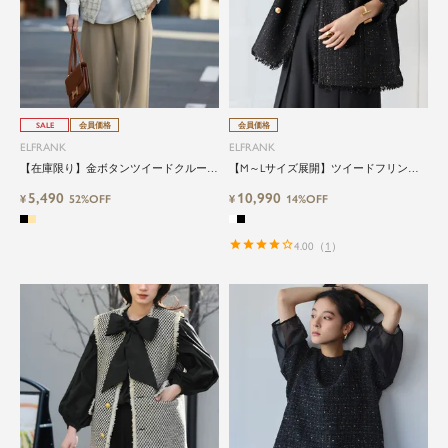
SALE
会員価格
会員価格
ELFRANK
ELFRANK
【在庫限り】金ボタンツイードクルーネ
【M～Lサイズ展開】ツイードフリンジ
ックベスト
ノーカラージャケット
5,490
10,990
¥
52%OFF
¥
14%OFF
4.00
（
1
）