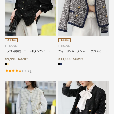
会員価格
会員価格
ELFRANK
ELFRANK
【VERY掲載】パールボタンツイードフ
ツイードVネックショート丈ジャケット
リンジベスト
9,990
11,000
¥
16%OFF
¥
14%OFF
4.00
（
1
）