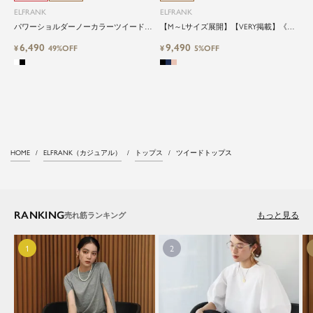
ElegantとFrankをテーマに、時代を超
ELFRANK
ELFRANK
えて愛されるアイテムを
パワーショルダーノーカラーツイードジ
【M～Lサイズ展開】【VERY掲載】《新
ャケット
色追加》ツイードラグランスリーブブラ
6,490
9,490
¥
49%OFF
ウス
¥
5%OFF
ELFRANK（エルフランク）は、「上品さ」と「気
さくさ」をバランスよく取り入れた、大人のため
のカジュアルブランドです。
毎日の中に自然と取り入れたくなる、でもどこか
目を引く。そんな日常と特別の間を行き来するス
タイルを提案しています。
HOME
ELFRANK（カジュアル）
トップス
ツイードトップス
RANKING
もっと見る