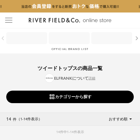
menu
OFFICIAL BRAND LIST
ツイードトップスの商品一覧
ELFRANKについて
カテゴリーから探す
14
（1
-
14
件表示
）
おすすめ順
件
14
件中
1
-
14
件表示