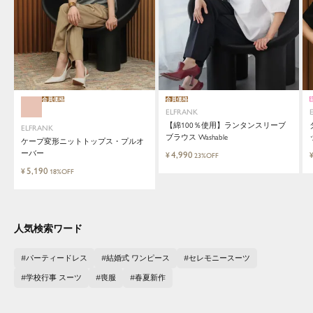
会員価格
会員価格
ELFRANK
【綿100％使用】ランタンスリーブ
ELFRANK
ブラウス Washable
ケープ変形ニットトップス・プルオ
ーバー
4,990
¥
23%OFF
5,190
¥
18%OFF
人気検索ワード
パーティードレス
結婚式 ワンピース
セレモニースーツ
学校行事 スーツ
喪服
春夏新作