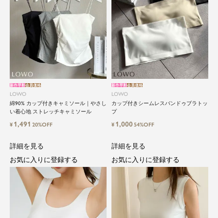
新作早割
会員価格
新作早割
会員価格
LOWO
LOWO
綿90% カップ付きキャミソール｜やさし
カップ付きシームレスバンドゥブラトッ
い着心地 ストレッチキャミソール
プ
1,491
1,000
¥
20%OFF
¥
54%OFF
詳細を見る
詳細を見る
お気に入りに登録する
お気に入りに登録する