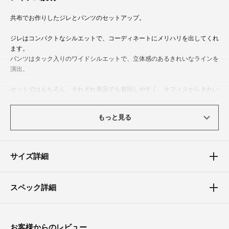
共布でお作りしたジレとパンツのセットアップ。
ジレはコンパクトなシルエットで、コーディネートにメリハリを出してくれ
ます。
パンツはタック入りのワイドシルエットで、立体感のあるきれいなラインを
演出。
セットではもちろん、それぞれ単品でも着回しやすく、オフィスからきれい
めカジュアルまで幅広く活躍するアイテムです。
もっと見る
体型カバーポイント
【バスト】【ウエスト】【ヒップ】
タック入りワイドパンツが腰まわりにゆとりを持たせ、ヒップや太ももを自
サイズ詳細
然にカバー。
上下セットで着用することでメリハリのあるシルエットになり、バランスよ
く見せてくれます。
スペック詳細
お客様からのレビュー