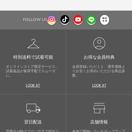
FOLLOW US
checkroom
account_circle
特別送料で試着可能
お得な会員特典
オンラインストア限定サービス。
会員登録いただくと、通常価格よ
試着返品が集荷手配でスムーズ
りお安くお求めいただける商品多
に。
数。
LOOK AT
LOOK AT
local_shipping
store
翌日配送
店舗情報
営業日14時までのご注文で指定エ
各地で開催しているポップアップ