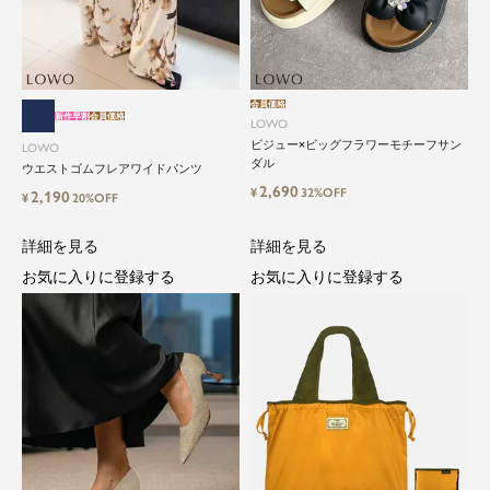
会員価格
新作早割
会員価格
LOWO
ビジュー×ビッグフラワーモチーフサン
LOWO
close
ダル
ウエストゴムフレアワイドパンツ
2,690
¥
32%OFF
2,190
¥
20%OFF
気軽に楽しめる低価格でトレンドを取
り入れたファッションブランド
詳細を見る
詳細を見る
お気に入りに登録する
お気に入りに登録する
LOWO（ロワ）は、アパレルはもちろん、インナ
ー、バッグやシューズ、小物まで、驚くほどリー
ズナブルにラインナップ。
毎日のコーデに、ちょっとした変化を。いつもの
自分に、ちょっとした彩りを。
LOWOは、頑張りすぎないおしゃれを応援しま
す。