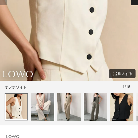
zoom_out_map
拡大する
1
/
18
オフホワイト
LOWO