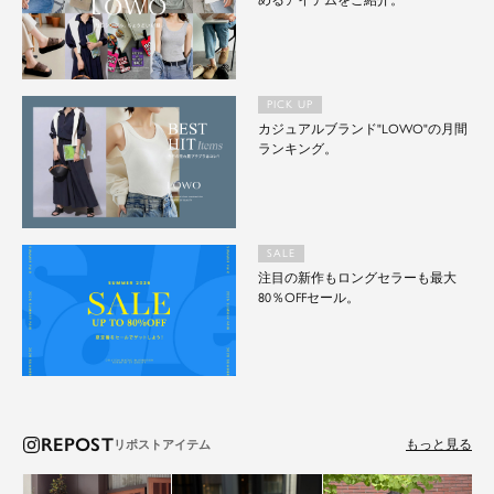
めるアイテムをご紹介。
PICK UP
カジュアルブランド"LOWO"の月間
ランキング。
SALE
注目の新作もロングセラーも最大
80％OFFセール。
REPOST
もっと見る