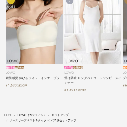
新作早割
会員価格
新作早割
会員価格
特
LOWO
LOWO
L
素肌感覚 伸びるフィットインナーブラ
透け防止 ロングペチコートワンピースイ
プ
ンナー
1,690
6
¥
¥
23%OFF
1,491
¥
25%OFF
HOME
LOWO（カジュアル）
セットアップ
ノースリーブベスト＆タックパンツ2点セットアップ