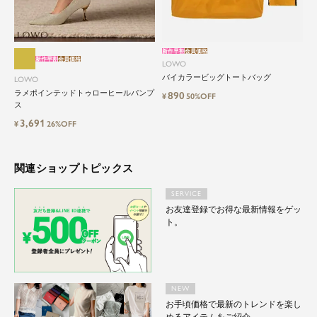
新作早割
会員価格
新作早割
会員価格
LOWO
バイカラービッグトートバッグ
LOWO
ラメポインテッドトゥローヒールパンプ
890
¥
50%OFF
ス
3,691
¥
26%OFF
関連ショップトピックス
SERVICE
お友達登録でお得な最新情報をゲッ
ト。
NEW
お手頃価格で最新のトレンドを楽し