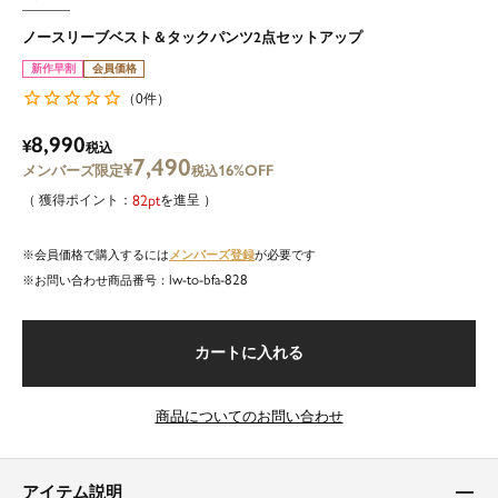
ノースリーブベスト＆タックパンツ2点セットアップ
新作早割
会員価格
0
（
件）
8,990
¥
税込
7,490
¥
16%OFF
税込
82
を進呈
メンバーズ登録
会員価格で購入するには
が必要です
lw-to-bfa-828
商品番号
カートに入れる
商品についてのお問い合わせ
アイテム説明