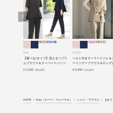
会員価格
自宅洗い
新作早割
会員価格
Flolia
LOWO
【選べる2タイプ】洗えるペプラ
ベルト付きテーラードジレ＆
ムブラウス＆テーパードパンツの
ーインナーブラウス＆ロング
セットアップセレモニースーツ
計ワイドパンツ3点セットス
7,490
9,490
¥
¥
18%OFF
13%OFF
HOME
Flolia（スーツ・フォーマル）
シャツ・ブラウス
【オフ