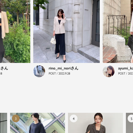
オフィスやマザーシーンで活躍するセレモニースー
ツ。気負わずに着て頂ける素敵な一枚...それがFloliaの
提案するスーツです。
品よく艶やかに着こなすことのできる女性らしいセッ
トアップから、故人を偲ぶのに相応しい洗練感のある
ブラックフォーマルまで幅広くご提案させて頂きま
す。
o
rino_mi_nori
ayumi_k
18
POST / 2022.9.28
POST / 2022