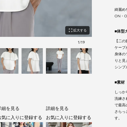
綺麗め
ON・
zoom_out_map
拡大する
体型
【二の
1
/
19
オフホワイトブラ
ケープ
身体の
りと見
シンプ
素材
しっか
洗練さ
で最高
詳細を見る
詳細を見る
さらっ
お気に入りに登録する
お気に入りに登録する
す。