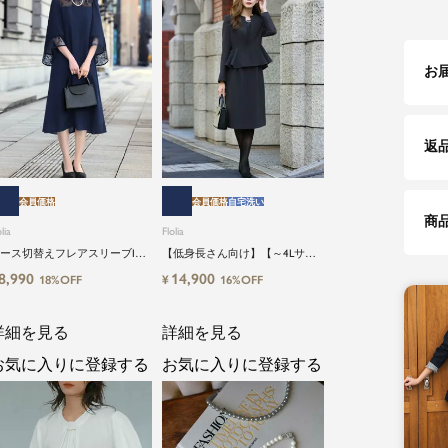
お
返
会員価格
会員価格
自宅洗い
商
lia
Flolia
ース切替えフレアスリーブIラ
【低身長さん向け】【～4Lサイ
ンワンピース
ズ】洗えるブラックフォーマル
8,990
14,900
¥
18%OFF
16%OFF
スーツ2点セット
詳細を見る
詳細を見る
お気に入りに登録する
お気に入りに登録する