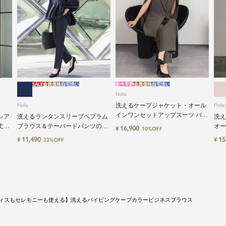
SALE
会員価格
自宅洗い
新作早割
会員価格
自宅洗い
Flolia
Flolia
洗えるケープジャケット・オール
Flolia
インワンセットアップスーツ パン
シア
洗えるランタンスリーブペプラム
洗え
ツドレス
丈設
ブラウス＆テーパードパンツのセ
オー
16,900
¥
10%OFF
ーツ
ットアップセレモニースーツ
応2
11,490
15
¥
¥
22%OFF
ィスもセレモニーも使える】洗えるパイピングケープカラービジネスブラウス