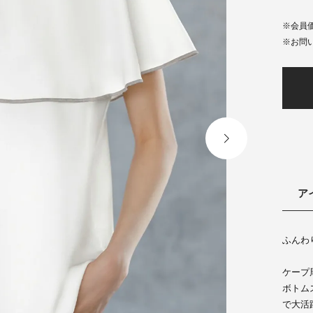
会員
ア
ふんわ
ケープ
ボトム
で大活