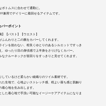
なボトムスに合わせて通勤に。
OFF兼用でデイリーに着回せるアイテムです。
カバーポイント
腕】【バスト】【ウエスト】
ック
がふんわりと二の腕をカバーしてくれます。
ラインを拾わない、程良くゆとりのあるシルエットですっき
え、ゆったり目の身頃感で上半身をさりげなくカバー。
ルなクルーネックが首回りをすっきりと見せてくれます。
りしているけど柔らかい綾織りのツイル素材です。
れた生地で、心地よいストレッチ感、程よい落ち感と肌触り
の着心地を生み出します。
とした着心地で手洗い可能なイージーケアアイテムになりま