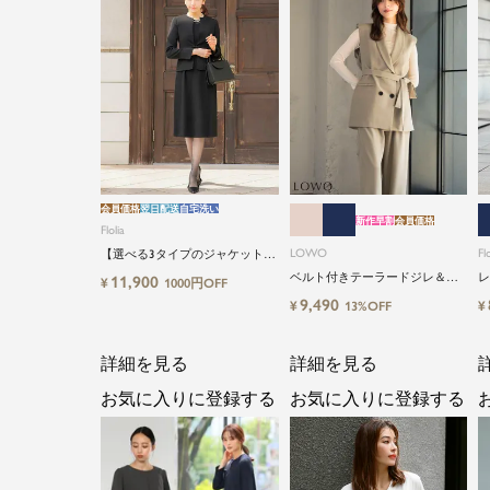
会員価格
翌日配送
自宅洗い
新作早割
会員価格
Flolia
LOWO
Flo
【選べる3タイプのジャケット＆
丈タイプ】洗える・ワンピース2
ベルト付きテーラードジレ＆シ
レ
11,900
¥
1000円OFF
点セットアップセレモニースー
アーインナーブラウス＆ロング
イ
9,490
¥
¥
13%OFF
ツ
丈設計ワイドパンツ3点セットス
ーツ
詳細を見る
詳細を見る
お気に入りに登録する
お気に入りに登録する