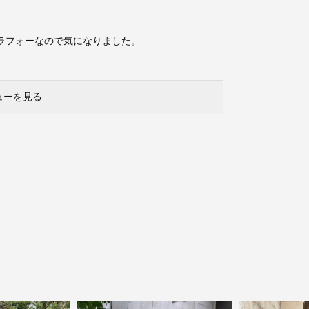
ラフォーなので気になりました。
ューを見る
close
鮮度アップを重ねつづける、大人の女性
のためのスーツファッション