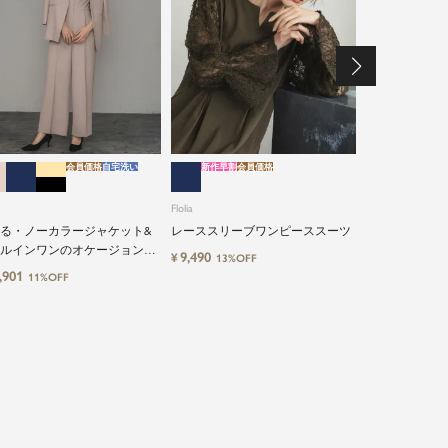
会員価格
自宅洗い
新作早割
会員価格
特別割引
会員価格
自
Flolia
Flolia
洗えるシアー
ト・オールイン
る・ノーカラージャケット&
レーススリーブワンピーススーツ
セットアップ
ルインワンのオケージョン対
17,900
¥
14%O
9,490
¥
13%OFF
ースーツ
点セットアップスーツ
,901
11%OFF