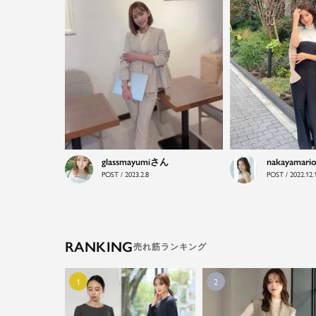
glassmayumi
nakayamari
POST / 2023.2.8
POST / 2022.12.
RANKING