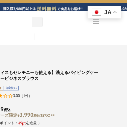
JA
menu
フィスもセレモニーも使える】洗えるパイピングケー
ラービジネスブラウス
格
自宅洗い
3.00
1
（
件）
89
税込
3,990
¥
25%OFF
税込
49
を進呈