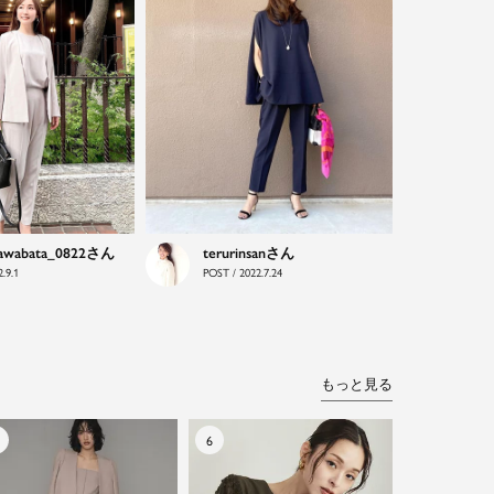
awabata_0822
terurinsan
.9.1
POST / 2022.7.24
もっと見る