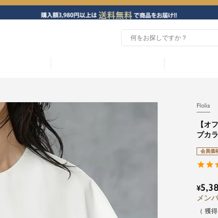
Flolia
【オ
プカ
会員価
5,3
¥