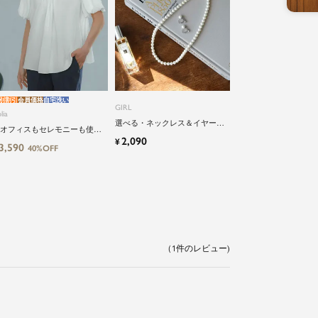
別割引
会員価格
自宅洗い
GIRL
lia
選べる・ネックレス＆イヤーア
オフィスもセレモニーも使え
クセサリーのパールアクセサリ
2,090
¥
】洗えるパフスリーブボウタ
3,590
ーセット
40%OFF
風ビジネスブラウス
1