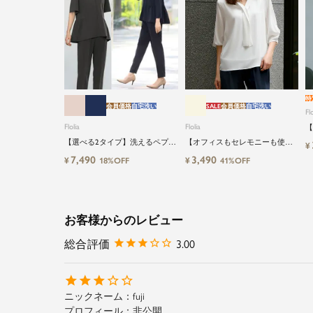
特
会員価格
自宅洗い
SALE
会員価格
自宅洗い
Flo
Flolia
Flolia
【
る
【選べる2タイプ】洗えるペプラ
【オフィスもセレモニーも使え
¥
イ
ムブラウス＆テーパードパンツ
る】洗えるVネックボウタイ風シ
7,490
3,490
¥
¥
18%OFF
41%OFF
のセットアップセレモニースー
フォン七分袖ビジネスブラウス
ツ
お客様からのレビュー
3.00
fuji
非公開