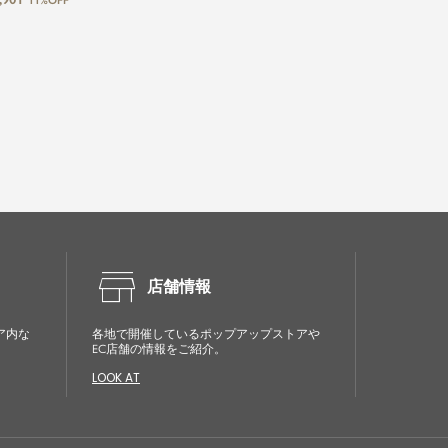
11%OFF
store
店舗情報
ア内な
各地で開催しているポップアップストアや
EC店舗の情報をご紹介。
LOOK AT