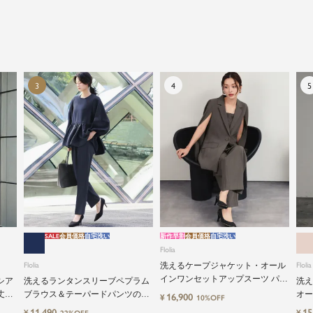
トアップから、故人を偲ぶのに相応しい洗練感のある
ブラックフォーマルまで幅広くご提案させて頂きま
す。
SALE
会員価格
自宅洗い
新作早割
会員価格
自宅洗い
Flolia
Flolia
洗えるケープジャケット・オール
Flolia
インワンセットアップスーツ パン
シア
洗えるランタンスリーブペプラム
洗え
ツドレス
丈設
ブラウス＆テーパードパンツのセ
オー
16,900
¥
10%OFF
ーツ
ットアップセレモニースーツ
応2
11,490
15
¥
¥