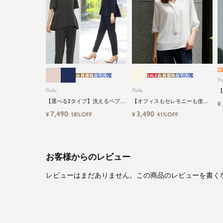
特
会員価格
自宅洗い
SALE
会員価格
自宅洗い
Flo
Flolia
Flolia
【
る
【選べる2タイプ】洗えるペプラ
【オフィスもセレモニーも使え
¥
イ
ムブラウス＆テーパードパンツ
る】洗えるVネックボウタイ風シ
7,490
3,490
¥
¥
18%OFF
41%OFF
のセットアップセレモニースー
フォン七分袖ビジネスブラウス
ツ
お客様からのレビュー
レビューはまだありません。この商品のレビューを書く