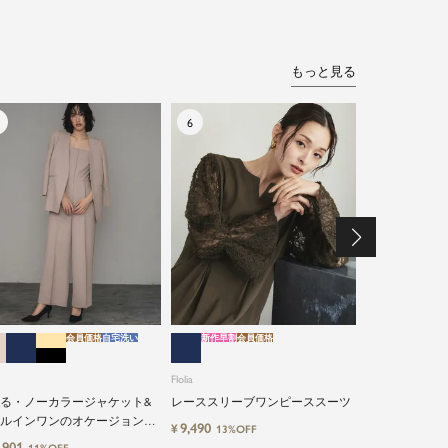
もっと見る
会員価格
自宅洗い
新作早割
会員価格
特別割引
会員価格
自
Flolia
Flolia
洗えるシアー
ト・オールイン
る・ノーカラージャケット&
レーススリーブワンピーススーツ
セットアップ
ルインワンのオケージョン対
17,900
¥
14%O
9,490
¥
13%OFF
ースーツ
点セットアップスーツ
,901