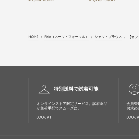
18%OFF
13%OFF
HOME
Flolia（スーツ・フォーマル）
シャツ・ブラウス
【オフ
checkroom
account_cir
特別送料で試着可能
オンラインストア限定サービス。試着返品
会員登
が集荷手配でスムーズに。
お求め
LOOK AT
LOOK 