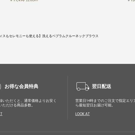
22%OFF
ィスもセレモニーも使える】洗えるペプラムクルーネックブラウス
cle
local_shipping
お得な会員特典
翌日配送
録いただくと、通常価格よりお安く
営業日14時までのご注文で指定エリ
いただける商品多数。
ら最短翌日お届け可能。
AT
LOOK AT