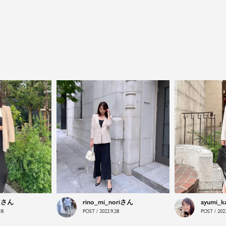
close
鮮度アップを重ねつづける、大人の女性
のためのスーツファッション
オフィスやマザーシーンで活躍するセレモニースー
ツ。気負わずに着て頂ける素敵な一枚...それがFloliaの
提案するスーツです。
o
rino_mi_nori
ayumi_k
18
POST / 2022.9.28
POST / 2022
品よく艶やかに着こなすことのできる女性らしいセッ