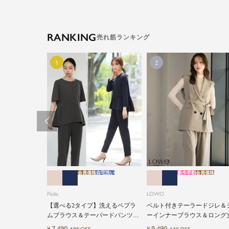
RANKING
会員価格
自宅洗い
新作早割
会員価格
Flolia
LOWO
【選べる2タイプ】洗えるペプラ
ベルト付きテーラードジレ＆
ムブラウス＆テーパードパンツの
ーインナーブラウス＆ロング
セットアップセレモニースーツ
計ワイドパンツ3点セットス
7,490
9,490
¥
¥