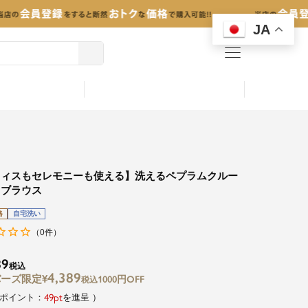
JA
menu
フィスもセレモニーも使える】洗えるペプラムクルー
クブラウス
格
自宅洗い
0
（
件）
89
税込
4,389
¥
1000円OFF
税込
49
を進呈