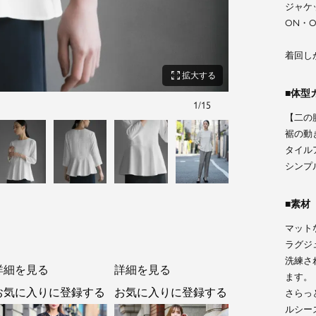
ジャケ
ON・
着回し
zoom_out_map
拡大する
体型
1
/
15
グレー
【二の
裾の動
タイル
シンプ
素材
マット
ラグジ
洗練さ
詳細を見る
詳細を見る
ます。
お気に入りに登録する
お気に入りに登録する
さらっ
ルシー