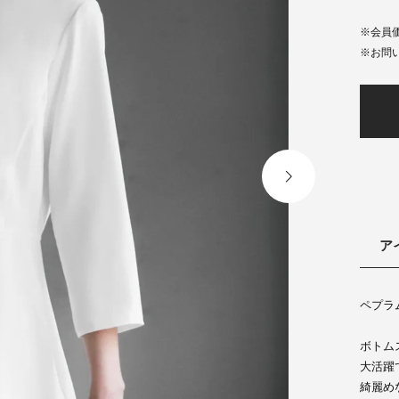
会員
ア
ペプラ
ボトム
大活躍
綺麗め