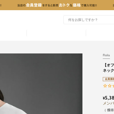
Flolia
【オ
ネッ
会員価
5,3
¥