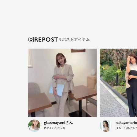
REPOST
glassmayumi
nakayamari
POST / 2023.2.8
POST / 2022.12.