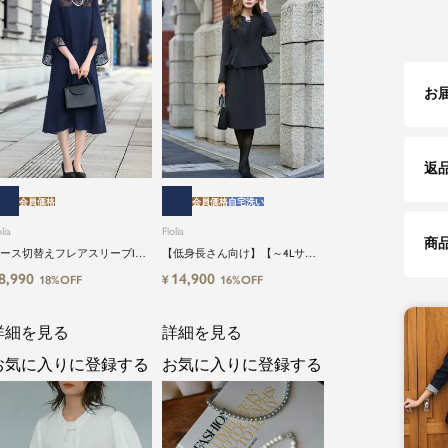
お
返
会員価格
会員価格
自宅洗い
lia
Flolia
商
ース切替えフレアスリーブIラ
【低身長さん向け】【～4Lサイ
ンワンピース
ズ】洗えるブラックフォーマル
8,990
14,900
¥
18%OFF
16%OFF
スーツ2点セット
詳細を見る
詳細を見る
お気に入りに登録する
お気に入りに登録する