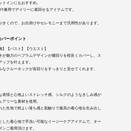
ットインにもおすすめ。
OFF兼用でデイリーに着回せるアイテムです。
がきくので、お出掛けやセレモニーまで汎用性があります。
カバーポイント
腕】【バスト】【ウエスト】
きが魅力のペプラムデザインが腰回りを程良くカバーし、ス
アップを叶えます。
ルなクルーネックが首回りをすっきりと見せてくれます。
な表情と心地よいストレッチ感、シルクのようなきしみ感が
ュアリーな素材を使用。
れた生地で程よい落ち感と肌触りで最高の着心地を生み出し
とした着心地で手洗い可能なイージーケアアイテムで、オー
ズンご着用頂けます。