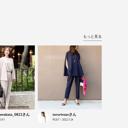
もっと見る
awabata_0822
terurinsan
.9.1
POST / 2022.7.24