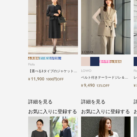
会員価格
翌日配送
自宅洗い
新作早割
会員価格
Flolia
LOWO
Flo
【選べる3タイプのジャケット＆
丈タイプ】洗える・ワンピース2
ベルト付きテーラードジレ＆シ
レ
11,900
¥
1000円OFF
点セットアップセレモニースー
アーインナーブラウス＆ロング
イ
9,490
¥
¥
13%OFF
ツ
丈設計ワイドパンツ3点セットス
ーツ
詳細を見る
詳細を見る
お気に入りに登録する
お気に入りに登録する