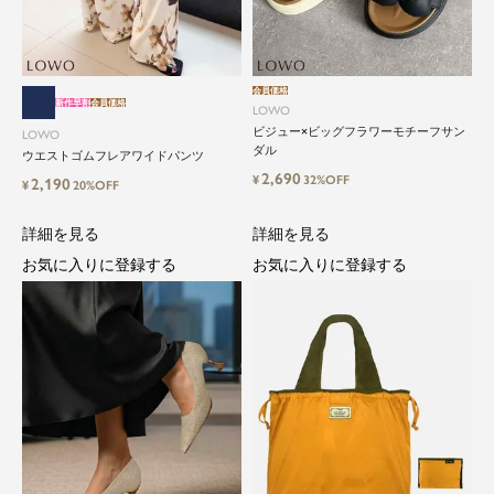
LOWO（ロワ）は、アパレルはもちろん、インナ
ー、バッグやシューズ、小物まで、驚くほどリー
ズナブルにラインナップ。
会員価格
新作早割
会員価格
LOWO
ビジュー×ビッグフラワーモチーフサン
毎日のコーデに、ちょっとした変化を。いつもの
LOWO
ダル
ウエストゴムフレアワイドパンツ
自分に、ちょっとした彩りを。
2,690
LOWOは、頑張りすぎないおしゃれを応援しま
¥
32%OFF
2,190
¥
20%OFF
す。
詳細を見る
詳細を見る
お気に入りに登録する
お気に入りに登録する