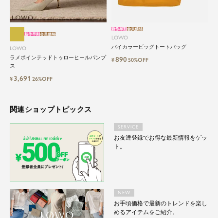
新作早割
会員価格
新作早割
会員価格
LOWO
バイカラービッグトートバッグ
LOWO
ラメポインテッドトゥローヒールパンプ
890
¥
50%OFF
ス
3,691
¥
26%OFF
関連ショップトピックス
SERVICE
お友達登録でお得な最新情報をゲッ
ト。
NEW
お手頃価格で最新のトレンドを楽し
めるアイテムをご紹介。