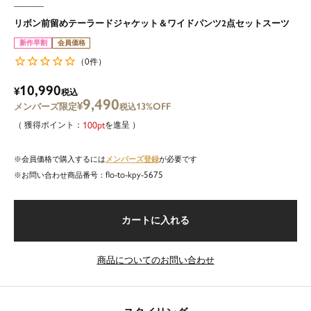
リボン前留めテーラードジャケット＆ワイドパンツ2点セットスーツ
新作早割
会員価格
0
（
件）
10,990
¥
税込
9,490
¥
13%OFF
税込
100
を進呈
メンバーズ登録
会員価格で購入するには
が必要です
flo-to-kpy-5675
商品番号
カートに入れる
商品についてのお問い合わせ