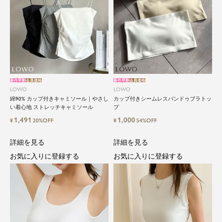
新作早割
会員価格
新作早割
会員価格
LOWO
LOWO
綿90% カップ付きキャミソール｜やさし
カップ付きシームレスバンドゥブラトッ
い着心地 ストレッチキャミソール
プ
1,491
1,000
¥
20%OFF
¥
54%OFF
詳細を見る
詳細を見る
お気に入りに登録する
お気に入りに登録する