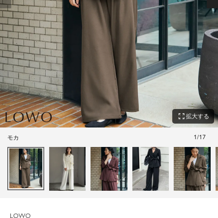
zoom_out_map
拡大する
1
/
17
モカ
LOWO