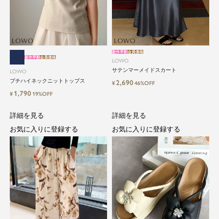
新作早割
会員価格
新作早割
会員価格
LOWO
サテンマーメイドスカート
LOWO
プチハイネックニットトップス
2,690
¥
46%OFF
1,790
¥
19%OFF
詳細を見る
詳細を見る
お気に入りに登録する
お気に入りに登録する
close
気軽に楽しめる低価格でトレンドを取
り入れたファッションブランド