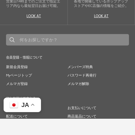
営業日14時までのご注文で指定エ
各地で開催しているポップアップ
リア内なら最短翌日お届け可能。
ストアやEC店舗の情報をご紹介。
LOOK AT
LOOK AT
会員登録・情報について
新規会員登録
メンバーズ特典
Myページトップ
パスワード再発行
メルマガ登録
メルマガ解除
何かお困りですか？
JA
ご注文について
お支払いについて
配送について
商品返品について
商品交換について
キャンセルについて
よくあるご質問