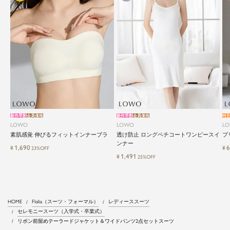
新作早割
会員価格
新作早割
会員価格
特
LOWO
LOWO
L
素肌感覚 伸びるフィットインナーブラ
透け防止 ロングペチコートワンピースイ
プ
ンナー
1,690
6
¥
¥
23%OFF
1,491
¥
25%OFF
HOME
Flolia（スーツ・フォーマル）
レディーススーツ
セレモニースーツ（入学式・卒業式）
リボン前留めテーラードジャケット＆ワイドパンツ2点セットスーツ