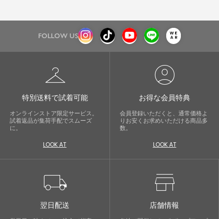
FOLLOW US
checkroom
account_circle
特別送料で試着可能
お得な会員特典
オンラインストア限定サービス。
会員登録いただくと、通常価格よ
試着返品が集荷手配でスムーズ
りお安くお求めいただける商品多
に。
数。
LOOK AT
LOOK AT
local_shipping
store
翌日配送
店舗情報