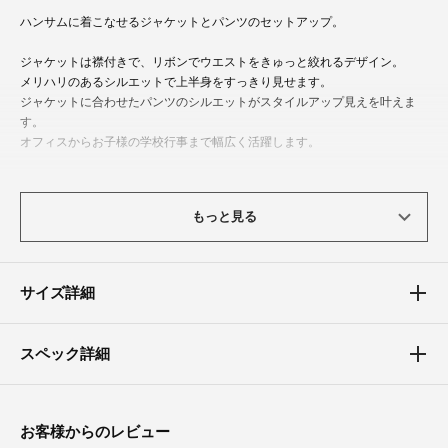
ハンサムに着こなせるジャケットとパンツのセットアップ。
ジャケットは襟付きで、リボンでウエストをきゅっと絞れるデザイン。
メリハリのあるシルエットで上半身をすっきり見せます。
ジャケットに合わせたパンツのシルエットがスタイルアップ見えを叶えま
す。
オフィスからお子様の学校行事まで幅広く活躍します。
パンツの股下は厚底やハイヒールにもコーディネートして頂ける様に、長め
の作りになっています。
もっと見る
着用する時に、ウエストや裾をロールアップして頂き、丈をお好みに調整し
てお楽しみください。
サイズ詳細
体型カバーポイント
【二の腕】【バスト】【ウエスト】【ヒップ】
ワイドシルエットパンツが、脚のラインを自然にカバーしてくれます。
スペック詳細
お客様からのレビュー