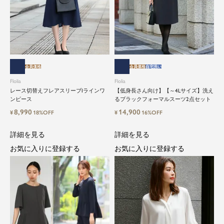
会員価格
会員価格
自宅洗い
Flolia
Flolia
レース切替えフレアスリーブIラインワ
【低身長さん向け】【～4Lサイズ】洗え
ンピース
るブラックフォーマルスーツ2点セット
8,990
14,900
¥
18%OFF
¥
16%OFF
詳細を見る
詳細を見る
お気に入りに登録する
お気に入りに登録する