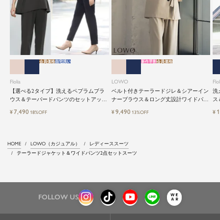
会員価格
自宅洗い
新作早割
会員価格
Flolia
LOWO
Flol
【選べる2タイプ】洗えるペプラムブラ
ベルト付きテーラードジレ＆シアーイン
洗
ウス＆テーパードパンツのセットアップ
ナーブラウス＆ロング丈設計ワイドパン
ス
セレモニースーツ
ツ3点セットスーツ
レ
7,490
9,490
1
¥
¥
¥
18%OFF
13%OFF
HOME
LOWO（カジュアル）
レディーススーツ
テーラードジャケット＆ワイドパンツ2点セットスーツ
FOLLOW US