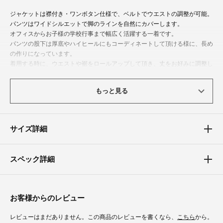
ジャケットは襟付き・ワンボタン仕様で、ベルトでウエストの調整が可能。
パンツはワイドシルエットで脚のラインを自然にカバーします。
オフィスからお子様の学校行事まで幅広く活躍する一着です。
パンツの股下は厚底やハイヒールにもコーディネートして頂ける様に、長め
の作りになっています。
着用する時に、ウエストや裾をロールアップして頂き、丈をお好みに調整し
てお楽しみください。
もっと見る
体型カバーポイント
【二の腕】【バスト】【ウエスト】【ヒップ】
ウエストのメリハリを出すことでお腹まわりをさりげなくカバーします。
サイズ詳細
また、縦のラインを意識したデザインなので、スタイルアップ効果抜群。
スペック詳細
お客様からのレビュー
レビューはまだありません。この商品のレビューを書くなら、
こちら
から。