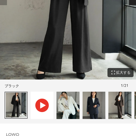
zoom_out_map
拡大する
1
/
21
ブラック
LOWO