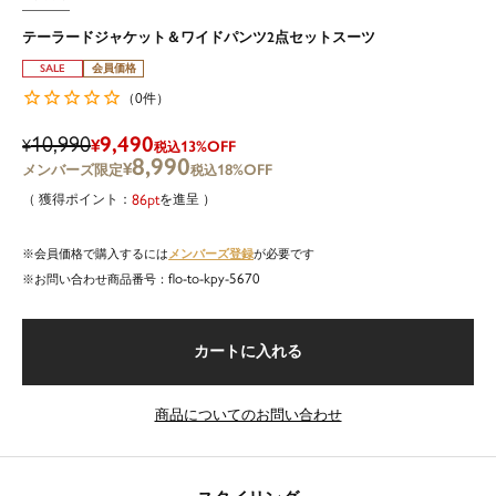
テーラードジャケット＆ワイドパンツ2点セットスーツ
SALE
会員価格
0
（
件）
10,990
9,490
¥
¥
13%OFF
税込
8,990
¥
18%OFF
税込
86
を進呈
メンバーズ登録
会員価格で購入するには
が必要です
flo-to-kpy-5670
商品番号
カートに入れる
商品についてのお問い合わせ