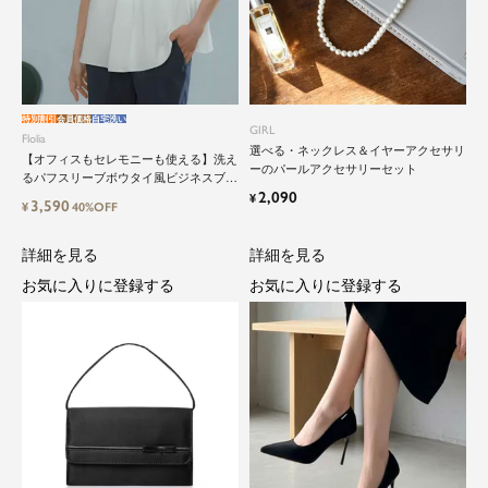
ーツ。気負わずに着て頂ける素敵な一枚...それが
Floliaの提案するスーツです。
品よく艶やかに着こなすことのできる女性らしい
セットアップから、故人を偲ぶのに相応しい洗練
感のあるブラックフォーマルまで幅広くご提案さ
特別割引
会員価格
自宅洗い
GIRL
せて頂きます。
Flolia
選べる・ネックレス＆イヤーアクセサリ
【オフィスもセレモニーも使える】洗え
ーのパールアクセサリーセット
るパフスリーブボウタイ風ビジネスブラ
2,090
ウス
¥
3,590
¥
40%OFF
詳細を見る
詳細を見る
お気に入りに登録する
お気に入りに登録する