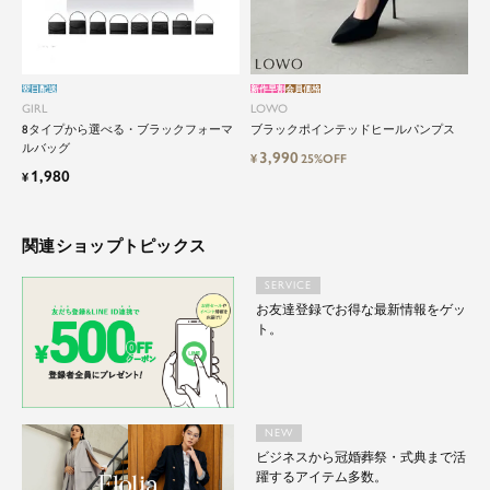
翌日配送
新作早割
会員価格
GIRL
LOWO
8タイプから選べる・ブラックフォーマ
ブラックポインテッドヒールパンプス
ルバッグ
3,990
¥
25%OFF
1,980
¥
関連ショップトピックス
SERVICE
お友達登録でお得な最新情報をゲッ
ト。
NEW
ビジネスから冠婚葬祭・式典まで活
躍するアイテム多数。