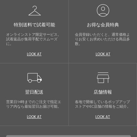
checkroom
account_circle
特別送料で試着可能
お得な会員特典
オンラインストア限定サービス。
会員登録いただくと、通常価格よ
試着返品が集荷手配でスムーズ
りお安くお求めいただける商品多
に。
数。
LOOK AT
LOOK AT
local_shipping
store
翌日配送
店舗情報
営業日14時までのご注文で指定エ
各地で開催しているポップアップ
リア内なら最短翌日お届け可能。
ストアやEC店舗の情報をご紹介。
LOOK AT
LOOK AT