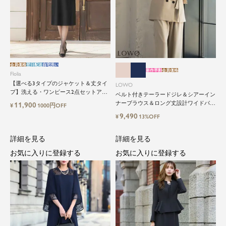
会員価格
翌日配送
自宅洗い
新作早割
会員価格
Flolia
【選べる3タイプのジャケット＆丈タイ
LOWO
プ】洗える・ワンピース2点セットアッ
ベルト付きテーラードジレ＆シアーイン
プセレモニースーツ
ナーブラウス＆ロング丈設計ワイドパン
11,900
¥
1000円OFF
ツ3点セットスーツ
9,490
¥
13%OFF
詳細を見る
詳細を見る
お気に入りに登録する
お気に入りに登録する