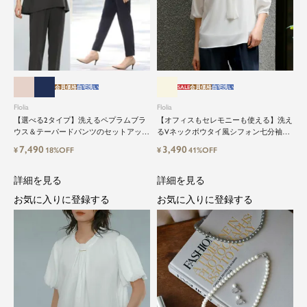
会員価格
自宅洗い
SALE
会員価格
自宅洗い
Flolia
Flolia
【選べる2タイプ】洗えるペプラムブラ
【オフィスもセレモニーも使える】洗え
ウス＆テーパードパンツのセットアップ
るVネックボウタイ風シフォン七分袖ビ
セレモニースーツ
ジネスブラウス
7,490
3,490
¥
18%OFF
¥
41%OFF
詳細を見る
詳細を見る
お気に入りに登録する
お気に入りに登録する
close
鮮度アップを重ねつづける、大人の女
性のためのスーツファッション
オフィスやマザーシーンで活躍するセレモニース