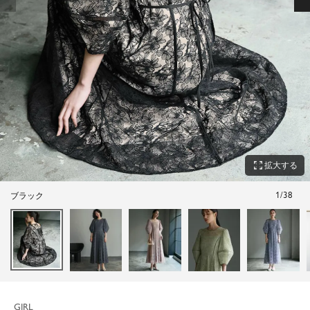
zoom_out_map
拡大する
1
/
38
ブラック
GIRL