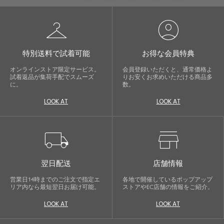
checkroom
account_circle
特別送料で試着可能
お得な会員特典
オンラインストア限定サービス。
会員登録いただくと、通常価格よ
試着返品が集荷手配でスムーズ
りお安くお求めいただける商品多
に。
数。
LOOK AT
LOOK AT
local_shipping
store
翌日配送
店舗情報
営業日14時までのご注文で指定エ
各地で開催しているポップアップ
リア内なら最短翌日お届け可能。
ストアやEC店舗の情報をご紹介。
LOOK AT
LOOK AT