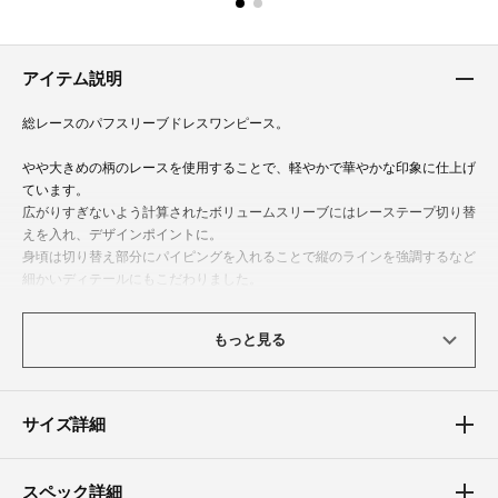
アイテム説明
総レースのパフスリーブドレスワンピース。
やや大きめの柄のレースを使用することで、軽やかで華やかな印象に仕上げ
ています。
広がりすぎないよう計算されたボリュームスリーブにはレーステープ切り替
えを入れ、デザインポイントに。
身頃は切り替え部分にパイピングを入れることで縦のラインを強調するなど
細かいディテールにもこだわりました。
後ろ身頃は程よい肌見せで抜け感を。
襟ぐりとウエストにリボンをつけることでバックスタイルも抜かりない大人
もっと見る
可愛いドレスワンピースです。
結婚式や二次会、パーティーなどのお呼ばれはもちろん、お食事会や謝恩会
まで幅広いシーンで活躍するパーティードレスです。
サイズ詳細
体型カバーポイント
スペック詳細