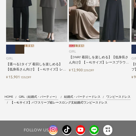
会員価格
SALE
会員価格
GIRL
【2WAY 着回しを楽しめる】【低身長さ
GIRL
GI
ん向け】【～4Lサイズ】レースブラウス
【選べる2タイプ 着回しを楽しめる】
【
&マーメイドキャミワンピースセットロ
【低身長さん向け】【～4Lサイズ】レイ
プ
12,900
¥
23%OFF
ング結婚式ワンピース
ヤード風ドッキングトップス&タイトス
ッ
15,901
9
¥
¥
15%OFF
カートorワイドパンツセットアップロン
グ丈結婚式ワンピースパンツドレスパー
ティードレス
HOME
GIRL（結婚式・パーティー）
結婚式・パーティードレス
ワンピースドレス
【～4Lサイズ】パフスリーブ総レースロング丈結婚式ワンピースドレス
FOLLOW US