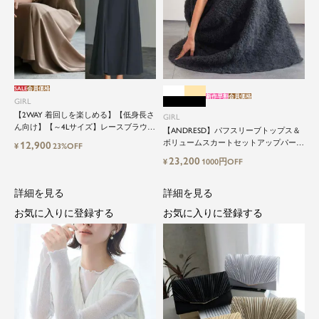
SALE
会員価格
新作早割
会員価格
GIRL
【2WAY 着回しを楽しめる】【低身長さ
GIRL
ん向け】【～4Lサイズ】レースブラウス
【ANDRESD】パフスリーブトップス＆
&マーメイドキャミワンピースセットロ
ボリュームスカートセットアップパーテ
12,900
¥
23%OFF
ング結婚式ワンピース
ィードレス
23,200
¥
1000円OFF
詳細を見る
詳細を見る
お気に入りに登録する
お気に入りに登録する