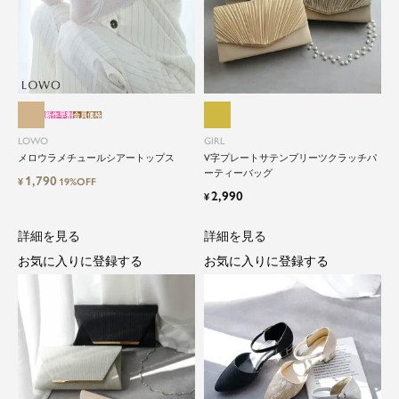
新作早割
会員価格
LOWO
GIRL
メロウラメチュールシアートップス
V字プレートサテンプリーツクラッチパ
close
ーティーバッグ
1,790
¥
19%OFF
2,990
特別な日だけではもったいない...もっ
¥
と気軽に自由にドレスを楽しみたい
詳細を見る
詳細を見る
お気に入りに登録する
お気に入りに登録する
ドレスは女性にとって永遠のファッションアイテ
ム。クローゼットに一着は用意しておきたいもの
の一つ。
ドレスが持つ女性を美しく見せる力は、ファッシ
ョンアイテムの中でも特別なものです。
特別な日だけではもったいない もっと気軽にもっ
と自由にドレスを楽しみたい...