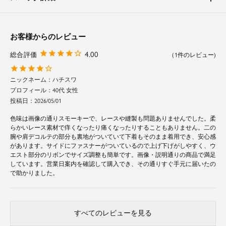
【二の腕】【バスト】【ウエスト】【ヒップ】【太もも】
程よいボリュームスリーブが二の腕を上品にカバー。
裾に向かって広がるフレアシルエットがヒップや太もものラインを曖昧にし
てくれます。
お客様からのレビュー
身頃からスカートにかけて入っているパイピングが縦のラインを強調し、ス
タイルアップ効果も。
4.00
1
素材
ハチスワ
軽く肌なじみの良いレース素材を使用しています。
40代 女性
袖とヨーク部分には別布を重ねて程よい透け感を。
投稿日
2026/05/01
裏地が付いている為、シルエットを綺麗にキープします。
色味は画像の通りスモーキーで、レースや縫製も問題ありませんでした。柔
らかいレース素材で痒くなったり痛くなったりすることもありません。二の
メディア情報
腕や肩デコルテの部分も裏地がついていて下着もそのまま着用でき、安心感
があります。サイドにファスナーがついているので上げ下げがしやすく、ウ
2024年6月25日
エスト部分のリボンでサイズ調整も簡単です。画像・説明通りの商品で満足
開運！なんでも鑑定団（テレビ東京）の番組内で菅井友香さんが着用されて
しています。営業日案内を確認して購入でき、その通りすぐ手元に届いたの
いたお色はグリーンでございます。
で助かりました。
すべてのレビューを見る