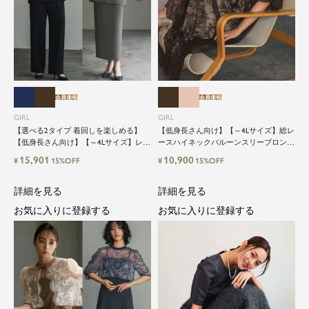
会員価格
会員価格
GIRL
GIRL
【選べる2タイプ 着回しを楽しめる】
【低身長さん向け】【～4Lサイズ】総レ
【低身長さん向け】【～4Lサイズ】レイ
ースハイネックバルーンスリーブロング
ヤード風ドッキングトップス&タイトス
丈結婚式ワンピースパーティードレス
15,901
10,900
¥
15%OFF
¥
15%OFF
カートorワイドパンツセットアップロン
グ丈結婚式ワンピースパンツドレスパー
ティードレス
詳細を見る
詳細を見る
お気に入りに登録する
お気に入りに登録する