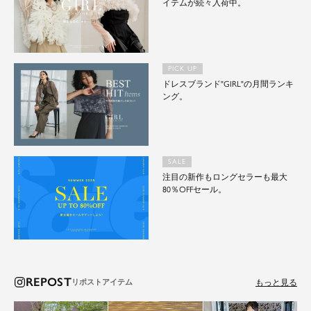
イテムが続々入荷中。
PICK UP
ドレスブランド"GIRL"の月間ランキ
ング。
SALE
注目の新作もロングセラーも最大
80％OFFセール。
REPOST
もっと見る