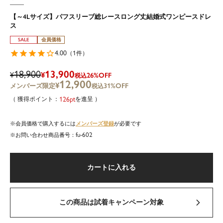
【～4Lサイズ】パフスリーブ総レースロング丈結婚式ワンピースドレ
ス
SALE
会員価格
4.00
1
（
件）
18,900
13,900
¥
¥
26%OFF
税込
12,900
¥
31%OFF
税込
126
を進呈
メンバーズ登録
会員価格で購入するには
が必要です
fu-602
商品番号
カートに入れる
この商品は試着キャンペーン対象