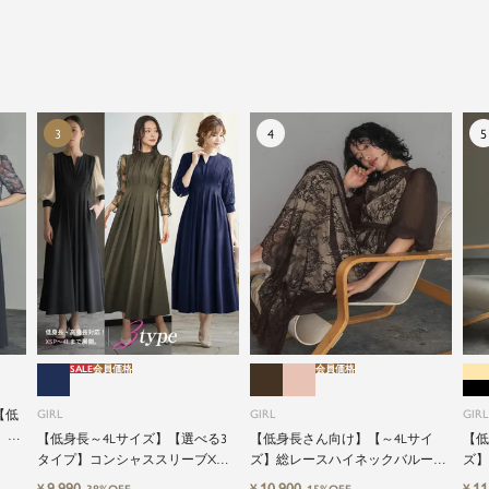
ドレスは女性にとって永遠のファッションアイテム。
クローゼットに一着は用意しておきたいものの一つ。
ドレスが持つ女性を美しく見せる力は、ファッション
アイテムの中でも特別なものです。
特別な日だけではもったいない もっと気軽にもっと自
由にドレスを楽しみたい...
そんな気持ちを叶えたい。それが、ドレスブランドガ
ールです。
SALE
会員価格
会員価格
【低
GIRL
GIRL
GIRL
】レ
【低身長～4Lサイズ】【選べる3
【低身長さん向け】【～4Lサイ
【低
ャミ
タイプ】コンシャススリーブXラ
ズ】総レースハイネックバルーン
ズ】
式ワ
インキーネック結婚式ワンピース
スリーブロング丈結婚式ワンピー
グ丈
9,990
10,900
11
¥
¥
¥