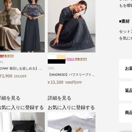
もを曖
素材
セット
を気に
LE
会員価格
新作早割
会員価格
IRL
お
GIRL
2WAY 着回しを楽しめる】
低身長さん向け】【～4Lサイ
【ANDRESD】パフスリーブトッ
12,900
23%OFF
】レースブラウス&マーメイド
プス＆ボリュームスカートセッ
23,200
¥
1000円OFF
ャミワンピースセットロング
トアップパーティードレス
婚式ワンピース
返
詳細を見る
詳細を見る
お気に入りに登録する
お気に入りに登録する
商