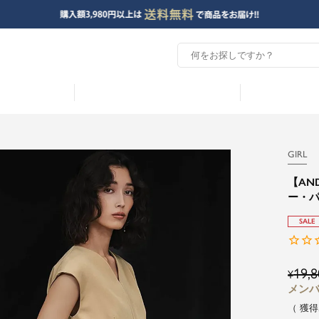
GIRL
【AN
ー・パ
SALE
19,8
¥