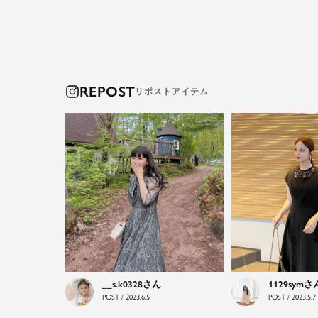
REPOST
__s.k0328
1129sym
POST / 2023.6.5
POST / 2023.5.7