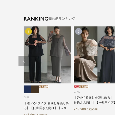
RANKING
会員価格
SALE
会員価格
GIRL
GIRL
【2WAY 着回しを楽しめる】
身長さん向け】【～4Lサイズ
【選べる2タイプ 着回しを楽しめ
ースブラウス&マーメイドキ
る】【低身長さん向け】【～4Lサ
12,900
¥
23%OFF
ワンピースセットロング結婚
イズ】レイヤード風ドッキングト
15,901
¥