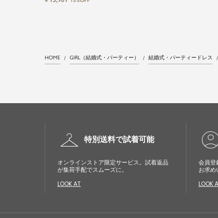
15%OFF
ンピース
ップス&タイトスカートorワイド
パンツセットアップロング丈結婚
式ワンピースパンツドレスパーテ
ィードレス
HOME
GIRL（結婚式・パーティー）
結婚式・パーティードレス
checkroom
account_cir
特別送料で試着可能
オンラインストア限定サービス。試着返品
会員登
が集荷手配でスムーズに。
お求め
LOOK AT
LOOK 