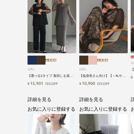
SA
会員価格
会員価格
G
GIRL
GIRL
【
【
【選べる2タイプ 着回しを楽し
【低身長さん向け】【～4Lサイ
¥
ズ
める】【低身長さん向け】【～
ズ】総レースハイネックバルー
15,901
10,900
¥
¥
15%OFF
15%OFF
キ
4Lサイズ】レイヤード風ドッキ
ンスリーブロング丈結婚式ワン
結
ングトップス&タイトスカートor
ピースパーティードレス
ワイドパンツセットアップロン
詳細を見る
詳細を見る
グ丈結婚式ワンピースパンツド
レスパーティードレス
お気に入りに登録する
お気に入りに登録する