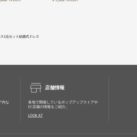
14%OFF
24%OFF
レス3点セット結婚式ドレス
store
店舗情報
ア内な
各地で開催しているポップアップストアや
EC店舗の情報をご紹介。
LOOK AT