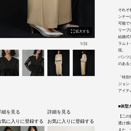
それぞ
ンナー
可能で
リーブ
zoom_out_map
拡大する
結婚式
ラムト
1
/
25
チャコールグレー
現。
パンツ
のある
「特別
ジョン
アイテ
体型
詳細を見る
詳細を見る
【二の
お気に入りに登録する
お気に入りに登録する
透け感
また、