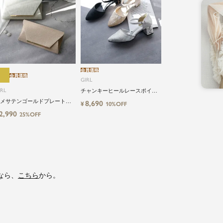
会員価格
会員価格
GIRL
IRL
チャンキーヒールレースポイン
テッドトゥ結婚式パーティーパ
メサテンゴールドプレートフ
8,690
¥
10%OFF
ンプス
ップ2wayパーティーバッグ
2,990
25%OFF
なら、
こちら
から。