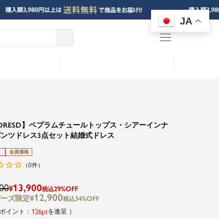
JA
menu
DRESD】ペプラムチュールトップス・シアーインナ
ンツドレス3点セット結婚式ドレス
会員価格
0
（
件）
00
13,900
¥
29%OFF
税込
12,900
¥
34%OFF
税込
126
を進呈