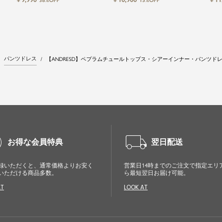
38%OFF
15%OFF
ドレス
スパーティードレス
パンツドレス
【ANDRESD】ペプラムチュールトップス・シアーインナー・パンツド
cle
local_shipping
お得な会員特典
翌日配送
録いただくと、通常価格よりお安く
営業日14時までのご注文で指定エリ
いただける商品多数。
ら最短翌日お届け可能。
AT
LOOK AT