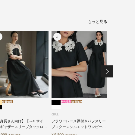
もっと見る
会員価格
新作早割
会員価格
新作早割
会員価格
GIRL
GIRL
《2026春新
キング風オー
身長さん向け】【～4Lサイ
フラワーレース襟付きパフスリー
レス
ギャザースリーブタックロン
ブコクーンシルエットワンピース
12,491
¥
10%O
結婚式ワンピースドレス
ドレス
,000
9,500
¥