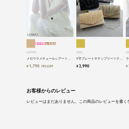
新作早割
会員価格
LOWO
GIRL
G
メロウラメチュールシアートッ
V字プレートサテンプリーツクラ
ラ
プス
ッチパーティーバッグ
ラ
1,790
2,990
¥
¥
¥
19%OFF
お客様からのレビュー
レビューはまだありません。この商品のレビューを書く