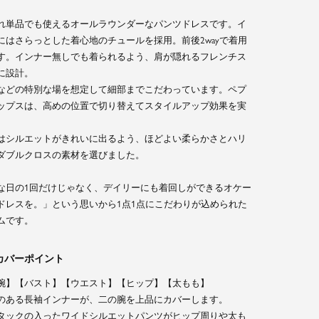
れ単品でも使えるオールラウンダーなパンツドレスです。イ
にはさらっとした着心地のチュールを採用。前後2wayで着用
す。インナー無しでも着られるよう、肩が隠れるフレンチス
に設計。
などの特別な場を想定して細部までこだわっています。ペプ
ップスは、高めの位置で切り替えてスタイルアップ効果を実
はシルエットがきれいに出るよう、ほどよい柔らかさとハリ
ダブルクロスの素材を選びました。
な日の1回だけじゃなく、デイリーにも着回しができるオケー
ドレスを。」という思いから1点1点にこだわりが込められた
ムです。
カバーポイント
腕】【バスト】【ウエスト】【ヒップ】【太もも】
のある長袖インナーが、二の腕を上品にカバーします。
タックの入ったワイドシルエットパンツがヒップ周りや太も