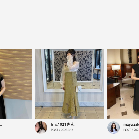
close
特別な日だけではもったいない...もっと気
h_s.1021
mayu.sa
POST / 2023.3.14
POST / 2023
軽に自由にドレスを楽しみたい