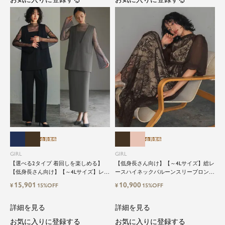
会員価格
会員価格
GIRL
GIRL
【選べる2タイプ 着回しを楽しめる】
【低身長さん向け】【～4Lサイズ】総レ
【低身長さん向け】【～4Lサイズ】レイ
ースハイネックバルーンスリーブロング
ヤード風ドッキングトップス&タイトス
丈結婚式ワンピースパーティードレス
15,901
10,900
¥
15%OFF
¥
15%OFF
カートorワイドパンツセットアップロン
グ丈結婚式ワンピースパンツドレスパー
ティードレス
詳細を見る
詳細を見る
お気に入りに登録する
お気に入りに登録する