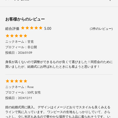
くれます。
キャミワンピースは縦の切替線がウエストをすっきり見せてくれ、裾に向か
って広がることでヒップのラインを拾いすぎず、身体のラインを綺麗に見せ
てくれます。
お客様からのレビュー
5.00
2
素材
ブラウスは柔らかいシフォン生地を使用。
ギャザー分量がふんわりとボリュームが出るように肌触りの良い軽い生地感
甘党
となっています。
非公開
キャミワンピースドレスは無地の上品な生地感となっています。
投稿日
2026/01/09
身長が高くないので調整ができるものが良くて選びました！同窓会のために
買いましたが、結婚式にお呼ばれしたときにも着ようと思います！
Rose
50代 女性
投稿日
2024/12/11
姪の結婚式用に購入。 デザインはイメージどおりでスタイルも良くみえる
ラインで気に入っています。 ワンピースの生地もしっかりしていて、さら
っとし、少し光沢もあるので華やかな場所でも上品に着られそうです。 い