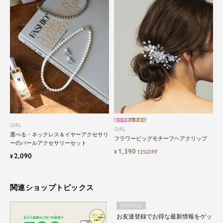
新作早割
会員価格
GIRL
GIRL
選べる・ネックレス＆イヤーアクセサリ
フラワービッグモチーフヘアクリップ
ーのパールアクセサリーセット
1,390
¥
12%OFF
2,090
¥
関連ショップトピックス
SERVICE
お友達登録でお得な最新情報をゲッ