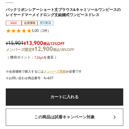
バックリボンシアーショート丈ブラウス&キャミソールワンピースの
レイヤードマーメイドロング丈結婚式ワンピースドレス
SALE
会員価格
翌日配送
5.00
2
（
件）
15,901
13,900
¥
¥
12%OFF
税込
12,900
¥
18%OFF
税込
126
を進呈
メンバーズ登録
会員価格で購入するには
が必要です
fu-607
商品番号
カートに入れる
この商品は試着キャンペーン対象