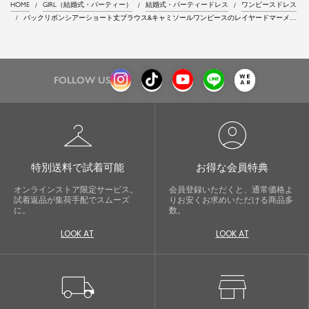
HOME
GIRL（結婚式・パーティー）
結婚式・パーティードレス
ワンピースドレス
バックリボンシアーショート丈ブラウス&キャミソールワンピースのレイヤードマーメイ
ドロング丈結婚式ワンピースドレス
FOLLOW US
checkroom
account_circle
特別送料で試着可能
お得な会員特典
オンラインストア限定サービス。
会員登録いただくと、通常価格よ
試着返品が集荷手配でスムーズ
りお安くお求めいただける商品多
に。
数。
LOOK AT
LOOK AT
local_shipping
store