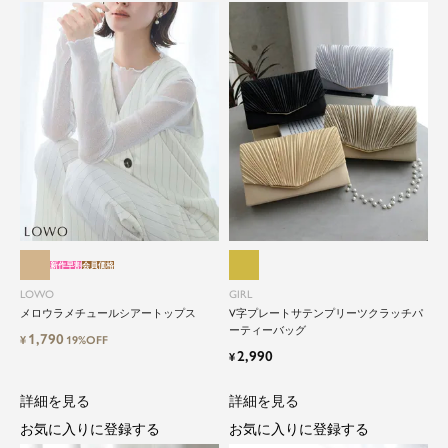
close
新作早割
会員価格
特別な日だけではもったいない...もっ
LOWO
GIRL
と気軽に自由にドレスを楽しみたい
メロウラメチュールシアートップス
V字プレートサテンプリーツクラッチパ
ーティーバッグ
1,790
¥
19%OFF
2,990
¥
ドレスは女性にとって永遠のファッションアイテ
ム。クローゼットに一着は用意しておきたいもの
詳細を見る
詳細を見る
の一つ。
お気に入りに登録する
お気に入りに登録する
ドレスが持つ女性を美しく見せる力は、ファッシ