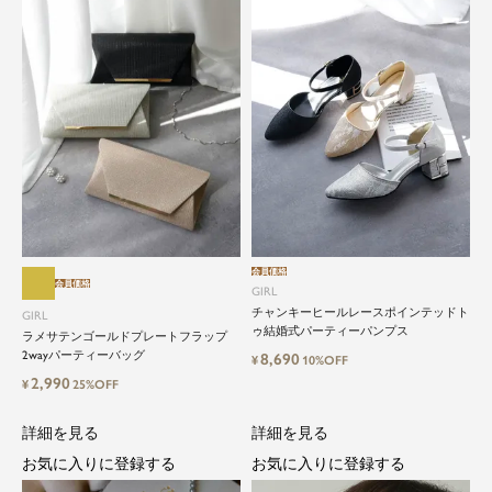
ョンアイテムの中でも特別なものです。
特別な日だけではもったいない もっと気軽にもっ
と自由にドレスを楽しみたい...
そんな気持ちを叶えたい。それが、ドレスブラン
ドガールです。
会員価格
会員価格
GIRL
チャンキーヒールレースポインテッドト
GIRL
ゥ結婚式パーティーパンプス
ラメサテンゴールドプレートフラップ
2wayパーティーバッグ
8,690
¥
10%OFF
2,990
¥
25%OFF
詳細を見る
詳細を見る
お気に入りに登録する
お気に入りに登録する