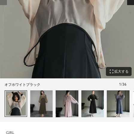
zoom_out_map
拡大する
1
/
36
オフホワイトブラック
GIRL