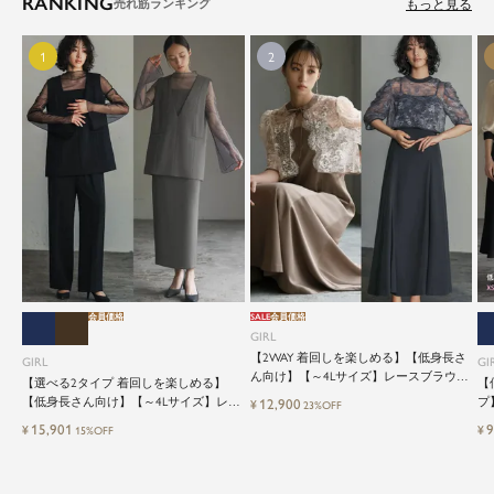
RANKING
もっと見る
会員価格
SALE
会員価格
GIRL
【2WAY 着回しを楽しめる】【低身長さ
GIRL
GI
ん向け】【～4Lサイズ】レースブラウス
【選べる2タイプ 着回しを楽しめる】
【
&マーメイドキャミワンピースセットロ
【低身長さん向け】【～4Lサイズ】レイ
プ
12,900
¥
23%OFF
ング結婚式ワンピース
ヤード風ドッキングトップス&タイトス
ッ
15,901
9
¥
¥
15%OFF
カートorワイドパンツセットアップロン
グ丈結婚式ワンピースパンツドレスパー
ティードレス