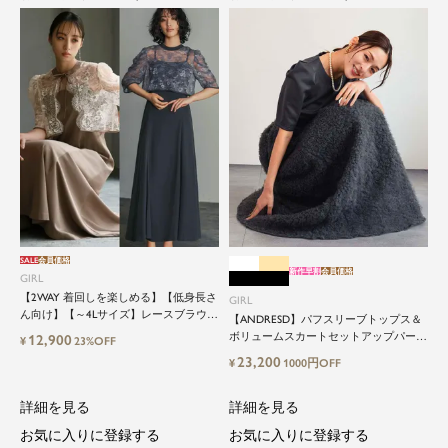
SALE
会員価格
新作早割
会員価格
GIRL
【2WAY 着回しを楽しめる】【低身長さ
GIRL
ん向け】【～4Lサイズ】レースブラウス
【ANDRESD】パフスリーブトップス＆
&マーメイドキャミワンピースセットロ
ボリュームスカートセットアップパーテ
12,900
¥
23%OFF
ング結婚式ワンピース
ィードレス
23,200
¥
1000円OFF
詳細を見る
詳細を見る
お気に入りに登録する
お気に入りに登録する