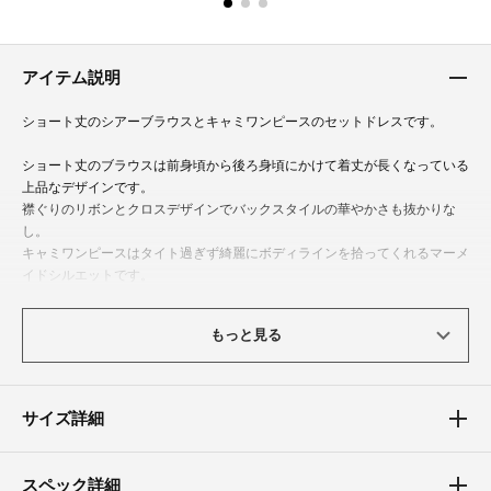
アイテム説明
ショート丈のシアーブラウスとキャミワンピースのセットドレスです。
ショート丈のブラウスは前身頃から後ろ身頃にかけて着丈が長くなっている
上品なデザインです。
襟ぐりのリボンとクロスデザインでバックスタイルの華やかさも抜かりな
し。
キャミワンピースはタイト過ぎず綺麗にボディラインを拾ってくれるマーメ
イドシルエットです。
縦の切替線が身体全体をすっきり見せてくれます。
もっと見る
※生産コストの関係上、2024年4月3日より価格改定を行っております。予め
ご了承下さい
サイズ詳細
体型カバーポイント
【二の腕】【ウエスト】【ヒップ】
ふんわりとしたボリュームのある袖が気になる二の腕のラインを曖昧にして
スペック詳細