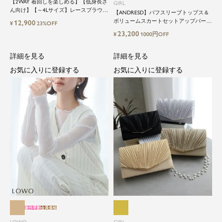
【2WAY 着回しを楽しめる】【低身長さ
GIRL
ん向け】【～4Lサイズ】レースブラウス
【ANDRESD】パフスリーブトップス＆
&マーメイドキャミワンピースセットロ
ボリュームスカートセットアップパーテ
12,900
¥
23%OFF
ング結婚式ワンピース
ィードレス
23,200
¥
1000円OFF
詳細を見る
詳細を見る
お気に入りに登録する
お気に入りに登録する
close
特別な日だけではもったいない...もっ
と気軽に自由にドレスを楽しみたい
新作早割
会員価格
ドレスは女性にとって永遠のファッションアイテ