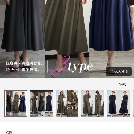
zoom_out_map
拡大する
1
/
40
GIRL