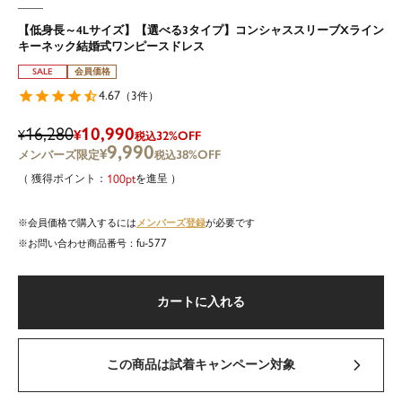
【低身長～4Lサイズ】【選べる3タイプ】コンシャススリーブXライン
キーネック結婚式ワンピースドレス
SALE
会員価格
4.67
3
（
件）
16,280
10,990
¥
¥
32%OFF
税込
9,990
¥
38%OFF
税込
100
を進呈
メンバーズ登録
会員価格で購入するには
が必要です
fu-577
商品番号
カートに入れる
この商品は試着キャンペーン対象