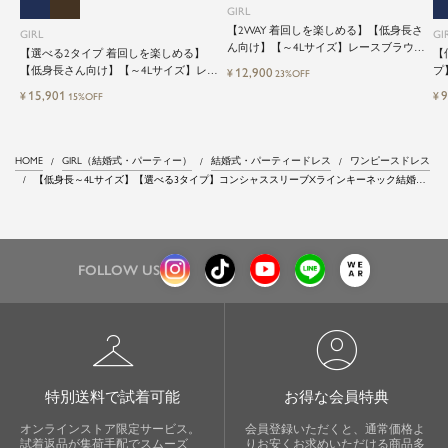
GIRL
【2WAY 着回しを楽しめる】【低身長さ
GIRL
GI
ん向け】【～4Lサイズ】レースブラウス
【選べる2タイプ 着回しを楽しめる】
【
&マーメイドキャミワンピースセットロ
【低身長さん向け】【～4Lサイズ】レイ
プ
12,900
¥
23%OFF
ング結婚式ワンピース
ヤード風ドッキングトップス&タイトス
ッ
15,901
9
¥
¥
15%OFF
カートorワイドパンツセットアップロン
グ丈結婚式ワンピースパンツドレスパー
ティードレス
HOME
GIRL（結婚式・パーティー）
結婚式・パーティードレス
ワンピースドレス
【低身長～4Lサイズ】【選べる3タイプ】コンシャススリーブXラインキーネック結婚式
ワンピースドレス
FOLLOW US
checkroom
account_circle
特別送料で試着可能
お得な会員特典
オンラインストア限定サービス。
会員登録いただくと、通常価格よ
試着返品が集荷手配でスムーズ
りお安くお求めいただける商品多