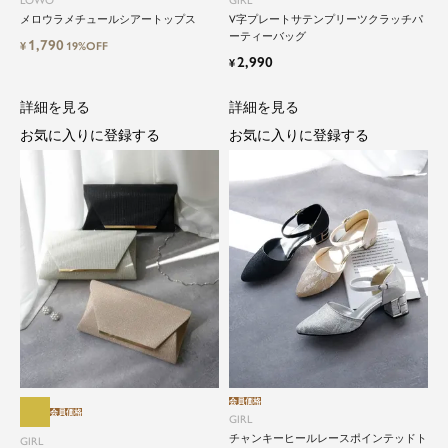
LOWO
GIRL
ム。クローゼットに一着は用意しておきたいもの
メロウラメチュールシアートップス
V字プレートサテンプリーツクラッチパ
ーティーバッグ
の一つ。
1,790
¥
19%OFF
ドレスが持つ女性を美しく見せる力は、ファッシ
2,990
¥
ョンアイテムの中でも特別なものです。
詳細を見る
詳細を見る
特別な日だけではもったいない もっと気軽にもっ
お気に入りに登録する
お気に入りに登録する
と自由にドレスを楽しみたい...
そんな気持ちを叶えたい。それが、ドレスブラン
ドガールです。
会員価格
会員価格
GIRL
チャンキーヒールレースポインテッドト
GIRL