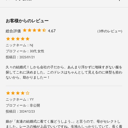
結婚式の二次会やパーティーなどのお呼ばれはもちろん、お食事会や謝恩会
まで幅広いシーンで活躍するパーティードレスです。
お客様からのレビュー
体型カバーポイント
4.67
3
【ウエスト】【ヒップ】【太もも】
V字状にタックを寄せることでウエストラインを細く見せ、脚長効果のある
NJ
こだわりのシルエットに。
30代 女性
やや長めのミモレ丈設定で、気になるヒップから太ももをしっかり覆い隠し
ます。
投稿日
2025/01/21
久々の結婚式！しかも会社の子だから、あんまり浮かずに地味すぎない服を
素材
探してこれに決めました。このドレスはちゃんとして見えるのに体型も拾わ
ないから、助かりましたー！
身頃はしっとりとした落ち感のある生地を、袖は透け感のある繊細な素材を
使用しています。
AタイプとBタイプは裏地が付いている為、スカートのシルエットを綺麗に
キープします。
YY
非公開
投稿日
2024/12/23
娘が「友達の結婚式に着てく服どうしよう...」と言うので、母がセレクトし
ました。レースの袖が上品でいいですね。生地もしっかりしていて、長く着