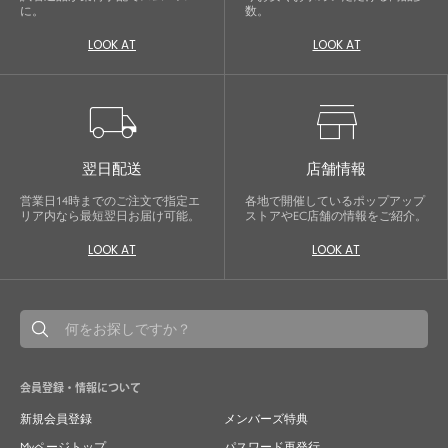
に。
数。
LOOK AT
LOOK AT
local_shipping
store
翌日配送
店舗情報
営業日14時までのご注文で指定エ
各地で開催しているポップアップ
リア内なら最短翌日お届け可能。
ストアやEC店舗の情報をご紹介。
LOOK AT
LOOK AT
会員登録・情報について
新規会員登録
メンバーズ特典
Myページトップ
パスワード再発行