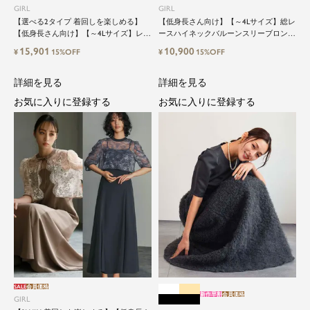
GIRL
GIRL
【選べる2タイプ 着回しを楽しめる】
【低身長さん向け】【～4Lサイズ】総レ
【低身長さん向け】【～4Lサイズ】レイ
ースハイネックバルーンスリーブロング
ヤード風ドッキングトップス&タイトス
丈結婚式ワンピースパーティードレス
15,901
10,900
¥
15%OFF
¥
15%OFF
カートorワイドパンツセットアップロン
グ丈結婚式ワンピースパンツドレスパー
ティードレス
詳細を見る
詳細を見る
お気に入りに登録する
お気に入りに登録する
SALE
会員価格
新作早割
会員価格
GIRL