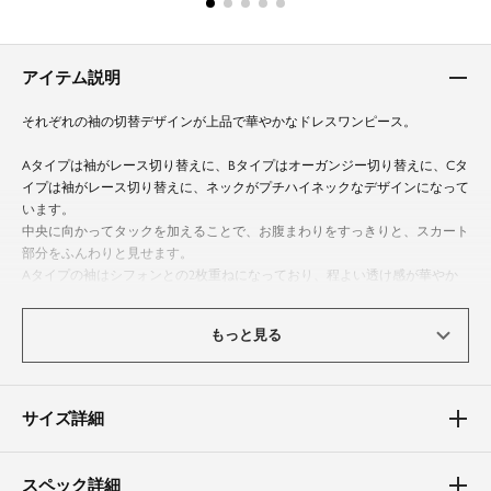
アイテム説明
それぞれの袖の切替デザインが上品で華やかなドレスワンピース。
Aタイプは袖がレース切り替えに、Bタイプはオーガンジー切り替えに、Cタ
イプは袖がレース切り替えに、ネックがプチハイネックなデザインになって
います。
中央に向かってタックを加えることで、お腹まわりをすっきりと、スカート
部分をふんわりと見せます。
Aタイプの袖はシフォンとの2枚重ねになっており、程よい透け感が華やか
さを添えます。
Bタイプのスカートはマーメイドシルエットで、揺れ動く裾がエレガントな
もっと見る
余韻を残します。
Cタイプはプチハイネックデザインに袖はレースのパフスリーブにすること
でクラシカルな雰囲気を醸します。
サイズ詳細
動きやすいのも嬉しいポイント。
袖は程よい透け感を出して大人な抜け感をプラス。
ふんわりとした袖が華やかな雰囲気に。
スペック詳細