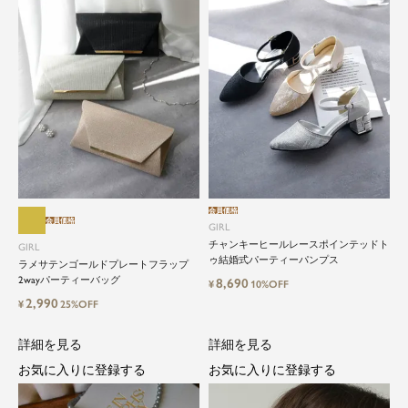
close
特別な日だけではもったいない...もっ
と気軽に自由にドレスを楽しみたい
ドレスは女性にとって永遠のファッションアイテ
会員価格
ム。クローゼットに一着は用意しておきたいもの
会員価格
GIRL
の一つ。
チャンキーヒールレースポインテッドト
GIRL
ドレスが持つ女性を美しく見せる力は、ファッシ
ゥ結婚式パーティーパンプス
ラメサテンゴールドプレートフラップ
ョンアイテムの中でも特別なものです。
2wayパーティーバッグ
8,690
¥
10%OFF
2,990
¥
25%OFF
特別な日だけではもったいない もっと気軽にもっ
と自由にドレスを楽しみたい...
詳細を見る
詳細を見る
そんな気持ちを叶えたい。それが、ドレスブラン
ドガールです。
お気に入りに登録する
お気に入りに登録する