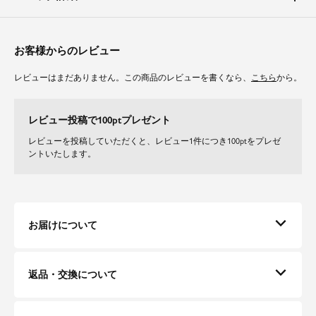
ん、お食事会や謝恩会、プライベートからオケージョンまで幅広いシーンで
活躍します。
お客様からのレビュー
体型カバーポイント
【二の腕】【バスト】【ウエスト】【ヒップ】
レビューはまだありません。この商品のレビューを書くなら、
こちら
から。
ギャザーチュールのオフショルダーがデコルテラインを美しく、顔周りをす
っきりと見せてくれます。
オールインワンは高めのウエスト位置とセンタ－プレスで、脚長効果を期待
レビュー投稿で100ptプレゼント
できます。
ワイドシルエットはボディラインを拾いにくいのでスタイルアップに◎。
レビューを投稿していただくと、レビュー1件につき100ptをプレゼ
ントいたします。
ちらりとのぞく足首を華奢見せします。
袖は長めの設定で、程よいゆとり感とチュールの透け感が二の腕をカバーし
てくれます。
素材
お届けについて
オールインワンはストンと落ち感のある柔らかな肌触りで着やすいのが特徴
のツイル素材。
適度なストレッチ感で快適に着用して頂けます。
返品・交換について
オフショルダーとヨーク部分、袖には透け感のある繊細で柔らかなチュール
素材を使用しています。
適度なシアー感がポイント。