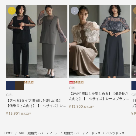
会員価格
SALE
会員価格
GIRL
【2WAY 着回しを楽しめる】【低身長さ
GIRL
GI
ん向け】【～4Lサイズ】レースブラウス
【選べる2タイプ 着回しを楽しめる】
【
&マーメイドキャミワンピースセットロ
【低身長さん向け】【～4Lサイズ】レイ
プ
12,900
¥
23%OFF
ング結婚式ワンピース
ヤード風ドッキングトップス&タイトス
ッ
15,901
9
¥
¥
15%OFF
カートorワイドパンツセットアップロン
グ丈結婚式ワンピースパンツドレスパー
ティードレス
HOME
GIRL（結婚式・パーティー）
結婚式・パーティードレス
パンツドレス