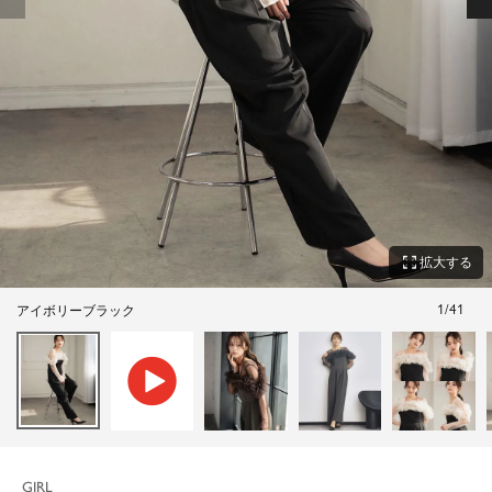
zoom_out_map
拡大する
1
/
41
アイボリーブラック
GIRL