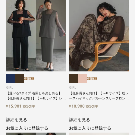
会員価格
会員価格
GIRL
GIRL
【選べる2タイプ 着回しを楽しめる】
【低身長さん向け】【～4Lサイズ】総レ
【低身長さん向け】【～4Lサイズ】レイ
ースハイネックバルーンスリーブロング
ヤード風ドッキングトップス&タイトス
丈結婚式ワンピースパーティードレス
15,901
10,900
¥
15%OFF
¥
15%OFF
カートorワイドパンツセットアップロン
グ丈結婚式ワンピースパンツドレスパー
ティードレス
詳細を見る
詳細を見る
お気に入りに登録する
お気に入りに登録する