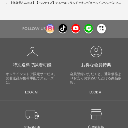
【低身長さん向け】【～3Lサイズ】チュールフリルドッキングオールインワンパンツド
レス
FOLLOW US
checkroom
account_circle
特別送料で試着可能
お得な会員特典
オンラインストア限定サービス。
会員登録いただくと、通常価格よ
試着返品が集荷手配でスムーズ
りお安くお求めいただける商品多
に。
数。
LOOK AT
LOOK AT
local_shipping
store
翌日配送
店舗情報