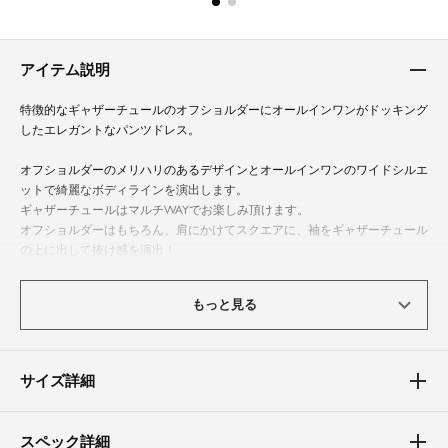
アイテム説明
特徴的なギャザーチュールのオフショルダーにオールインワンがドッキング
したエレガントなパンツドレス。
オフショルダーのメリハリのあるデザインとオールインワンのワイドシルエ
ットで綺麗なボディラインを演出します。
ギャザーチュールはマルチWAYでお楽しみ頂けます。
オフショルダーはもちろん、肩にかけてスクエアに、袖をギャザーチュール
の上に出して抜け感を演出！
後ろのウエスト部分にはゴムが入っているので快適な着心地。
袖とデコルテ部分にチュール素材を使用したシアーな透け感も特徴！
もっと見る
程よい透け感に。
かっちりとした印象のオールインワンとシアー素材を合わせることで抜け感
をプラス。
着るだけでおしゃれ度をぐっと高めてくれます。
サイズ詳細
特別な日におすすめの華やかさと上品さを兼ね備えたパンツドレスです。
結婚式の二次会やパーティーなどのフォーマルシーンのお呼ばれはもちろ
スペック詳細