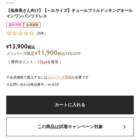
【低身長さん向け】【～3Lサイズ】チュールフリルドッキングオール
インワンパンツドレス
新作早割
会員価格
0
（
件）
13,900
¥
税込
11,900
¥
14%OFF
税込
126
を進呈
メンバーズ登録
会員価格で購入するには
が必要です
vn-650
商品番号
カートに入れる
この商品は試着キャンペーン対象