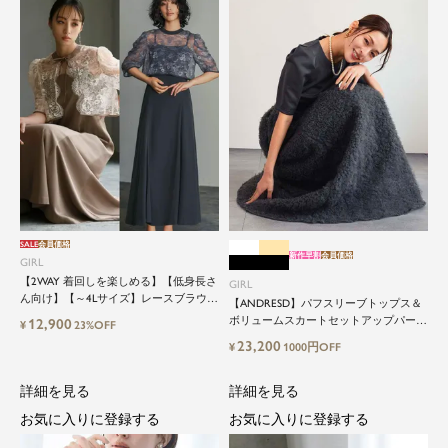
SALE
会員価格
新作早割
会員価格
GIRL
【2WAY 着回しを楽しめる】【低身長さ
GIRL
ん向け】【～4Lサイズ】レースブラウス
【ANDRESD】パフスリーブトップス＆
&マーメイドキャミワンピースセットロ
ボリュームスカートセットアップパーテ
12,900
¥
23%OFF
ング結婚式ワンピース
ィードレス
23,200
¥
1000円OFF
詳細を見る
詳細を見る
お気に入りに登録する
お気に入りに登録する