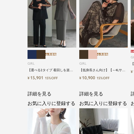
SA
会員価格
会員価格
G
GIRL
GIRL
【
【
【選べる2タイプ 着回しを楽し
【低身長さん向け】【～4Lサイ
¥
ズ
める】【低身長さん向け】【～
ズ】総レースハイネックバルー
15,901
10,900
¥
¥
15%OFF
15%OFF
キ
4Lサイズ】レイヤード風ドッキ
ンスリーブロング丈結婚式ワン
結
ングトップス&タイトスカートor
ピースパーティードレス
ワイドパンツセットアップロン
詳細を見る
詳細を見る
グ丈結婚式ワンピースパンツド
レスパーティードレス
お気に入りに登録する
お気に入りに登録する