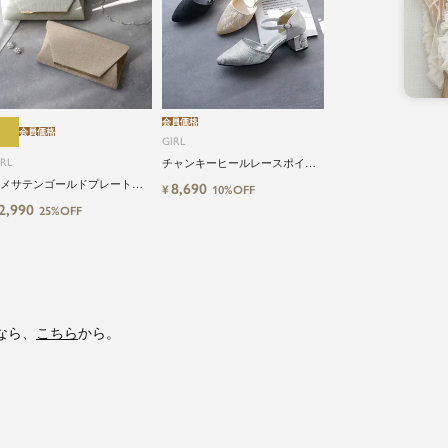
会員価格
会員価格
GIRL
IRL
チャンキーヒールレースポイン
テッドトゥ結婚式パーティーパ
メサテンゴールドプレートフ
8,690
¥
10%OFF
ンプス
ップ2wayパーティーバッグ
2,990
25%OFF
なら、
こちら
から。