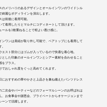
スのメリハリのあるデザインとオールインワンのワイドシル
で綺麗なボディラインを演出します。
スは前後に着用可能。
いて着用したりとマルチにコディネートして頂けます。
ュールを2枚重ねることで程よい透け感に。
イズ：Mサイズ B：86 / W：61 / H：87
インワンは肩紐が取り外し可能で、ベアトップにも着用して
す。
ウエスト部分にはゴムが入っているので快適な着心地。
りとした印象のオールインワンとシアー素材を合わせること
感をプラス。
けでおしゃれ度をぐっと高めてくれます。
日におすすめの華やかさと上品さを兼ね備えたパンツドレス
の二次会やパーティーなどのフォーマルシーンのお呼ばれは
ん、お食事会や謝恩会、プライベートからオケージョンまで
シーンで活躍します。