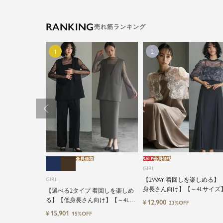
RANKING
会員価格
SALE
会員価格
GIRL
GIRL
【2WAY 着回しを楽しめる】
身長さん向け】【～4Lサイズ
【選べる2タイプ 着回しを楽しめ
ースブラウス&マーメイドキ
る】【低身長さん向け】【～4Lサ
12,900
¥
23%OFF
ワンピースセットロング結婚
イズ】レイヤード風ドッキングト
15,901
¥
15%OFF
ンピース
ップス&タイトスカートorワイド