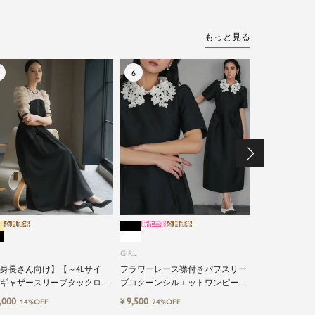
もっと見る
会員価格
新作早割
会員価格
新作早割
会員価格
GIRL
GIRL
シアーフリル
インワンパン
身長さん向け】【～4Lサイ
フラワーレース襟付きパフスリー
ギャザースリーブタックロン
ブコクーンシルエットワンピース
12,491
¥
10%O
結婚式ワンピースドレス
ドレス
,000
9,500
¥
14%OFF
24%OFF