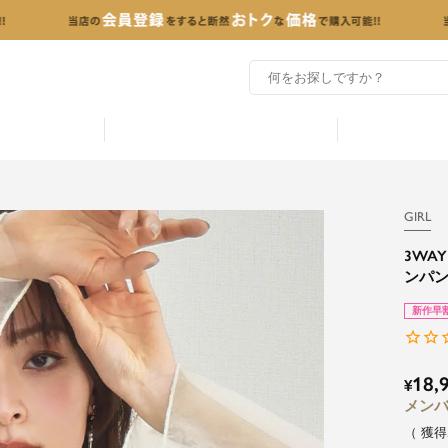
GIRL
3WA
ンパン
新作早
18,
¥