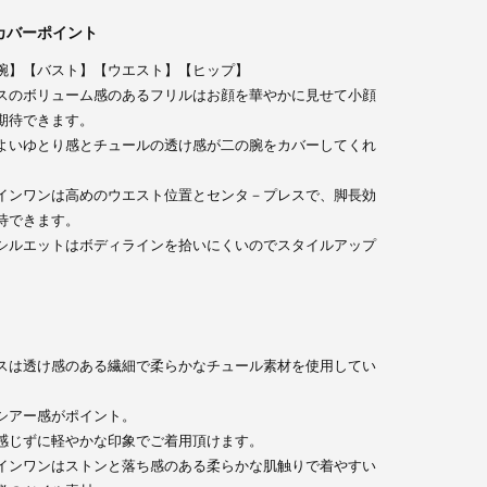
カバーポイント
腕】【バスト】【ウエスト】【ヒップ】
スのボリューム感のあるフリルはお顔を華やかに見せて小顔
期待できます。
よいゆとり感とチュールの透け感が二の腕をカバーしてくれ
インワンは高めのウエスト位置とセンタ－プレスで、脚長効
待できます。
シルエットはボディラインを拾いにくいのでスタイルアップ
スは透け感のある繊細で柔らかなチュール素材を使用してい
シアー感がポイント。
感じずに軽やかな印象でご着用頂けます。
インワンはストンと落ち感のある柔らかな肌触りで着やすい