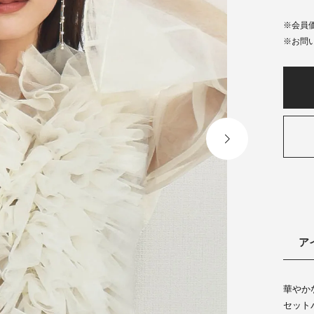
会員
ア
華やか
セット