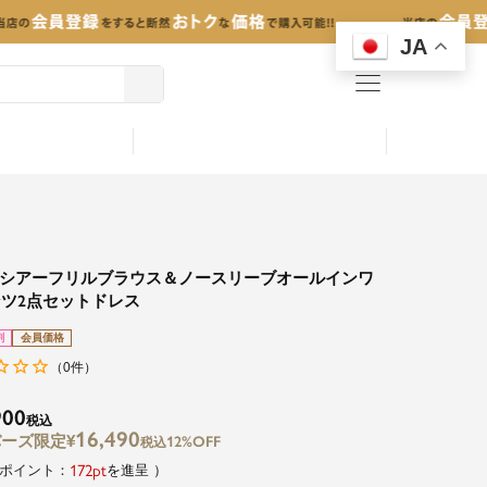
JA
menu
Yシアーフリルブラウス＆ノースリーブオールインワ
ツ2点セットドレス
割
会員価格
0
（
件）
900
税込
16,490
¥
12%OFF
税込
172
を進呈