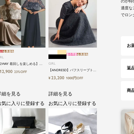
のが特
適度な
でロン
お
LE
会員価格
新作早割
会員価格
IRL
GIRL
2WAY 着回しを楽しめる】
返
低身長さん向け】【～4Lサイ
【ANDRESD】パフスリーブトッ
12,900
23%OFF
】レースブラウス&マーメイド
プス＆ボリュームスカートセッ
23,200
¥
1000円OFF
ャミワンピースセットロング
トアップパーティードレス
婚式ワンピース
商
詳細を見る
詳細を見る
お気に入りに登録する
お気に入りに登録する