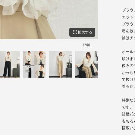
ブラウ
エット
ブラウ
肩を抜
zoom_out_map
拡大する
袖はチ
1
/
40
身長：170cm 着用サ
オール
頂けま
後ろの
かっち
で抜け
着るだ
特別な
です。
結婚式
もちろ
幅広い