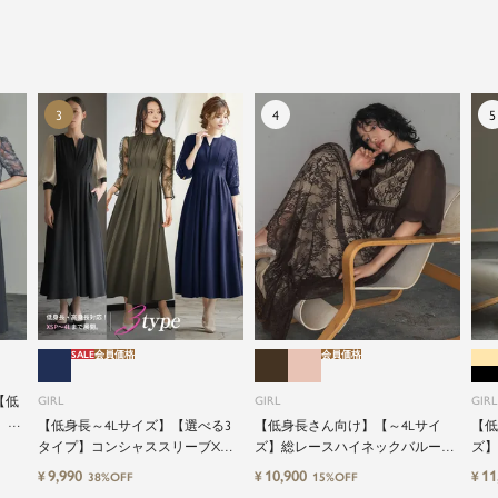
SALE
会員価格
会員価格
【低
GIRL
GIRL
GIRL
】レ
【低身長～4Lサイズ】【選べる3
【低身長さん向け】【～4Lサイ
【低
ャミ
タイプ】コンシャススリーブXラ
ズ】総レースハイネックバルーン
ズ】
式ワ
インキーネック結婚式ワンピース
スリーブロング丈結婚式ワンピー
グ丈
9,990
10,900
11
¥
¥
¥
38%OFF
15%OFF
ドレス
スパーティードレス