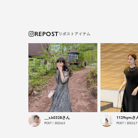
REPOST
__s.k0328
1129sym
POST / 2023.6.5
POST / 2023.5.7