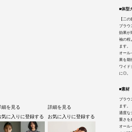
体型
【二の
ブラウ
効果が
袖の程
ます。
オール
果を期
ワイド
に◎。
素材
ブラウ
ます。
詳細を見る
詳細を見る
適度な
お気に入りに登録する
お気に入りに登録する
重さを
オール