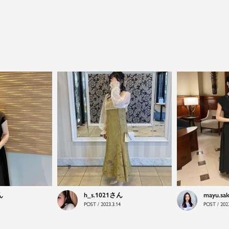
close
特別な日だけではもったいない...もっと気
軽に自由にドレスを楽しみたい
ドレスは女性にとって永遠のファッションアイテム。
クローゼットに一着は用意しておきたいものの一つ。
ドレスが持つ女性を美しく見せる力は、ファッション
アイテムの中でも特別なものです。
特別な日だけではもったいない もっと気軽にもっと自
由にドレスを楽しみたい...
そんな気持ちを叶えたい。それが、ドレスブランドガ
ールです。
h_s.1021
mayu.sa
POST / 2023.3.14
POST / 2023