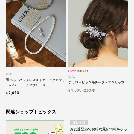
特別な日だけではもったいない もっと気軽にもっ
と自由にドレスを楽しみたい...
そんな気持ちを叶えたい。それが、ドレスブラン
ドガールです。
新作早割
会員価格
GIRL
GIRL
選べる・ネックレス＆イヤーアクセサリ
フラワービッグモチーフヘアクリップ
ーのパールアクセサリーセット
1,390
¥
12%OFF
2,090
¥
関連ショップトピックス
SERVICE
お友達登録でお得な最新情報をゲッ