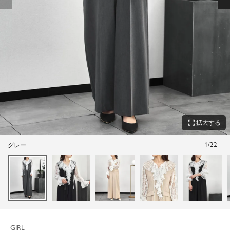
zoom_out_map
拡大する
1
/
22
グレー
GIRL