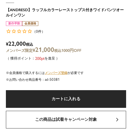
【ANDRESD】ラッフルカラーレーストップス付きワイドパンツオー
ルインワン
新作早割
会員価格
0
（
件）
22,000
¥
税込
21,000
¥
1000円OFF
税込
200
を進呈
メンバーズ登録
会員価格で購入するには
が必要です
ad-50381
商品番号
カートに入れる
この商品は試着キャンペーン対象