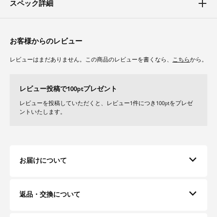
スペック詳細
【二の腕】【バスト】【ウエスト】【ヒップ】【太もも】
ブラウスは程よい透け感で、気になる二の腕を上品にカバー。
オールインワンはウエストのシェイプ位置を高めに設定し、間延びしない美
シルエットを実現。
お客様からのレビュー
スタイルアップ見えします。
レビューはまだありません。この商品のレビューを書くなら、
こちら
から。
素材
オールインワンはジャケットのようなフォルムを保ちつつも、少し落ち感が
レビュー投稿で100ptプレゼント
出るようなポリエステル×レーヨン素材で企画しました。
ブラウスは細かな柄が浮きたつコードレースで、繊細かつ洗練された印象
レビューを投稿していただくと、レビュー1件につき100ptをプレゼ
に。
ントいたします。
お届けについて
返品・交換について