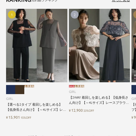
もっと見る
会員価格
SALE
会員価格
GIRL
【2WAY 着回しを楽しめる】【低身長さ
GIRL
GI
ん向け】【～4Lサイズ】レースブラウス
【選べる2タイプ 着回しを楽しめる】
【
&マーメイドキャミワンピースセットロ
【低身長さん向け】【～4Lサイズ】レイ
プ
12,900
¥
23%OFF
ング結婚式ワンピース
ヤード風ドッキングトップス&タイトス
ッ
15,901
9
¥
¥
15%OFF
カートorワイドパンツセットアップロン
グ丈結婚式ワンピースパンツドレスパー
ティードレス