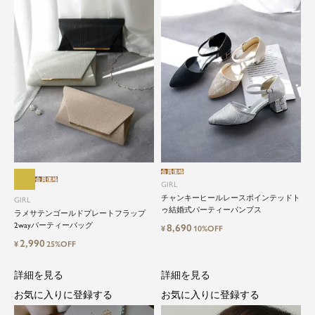
close
会員価格
会員価格
GIRL
チャンキーヒールレースポインテッドト
GIRL
特別な日だけではもったいない...もっ
ゥ結婚式パーティーパンプス
ラメサテンゴールドプレートフラップ
と気軽に自由にドレスを楽しみたい
2wayパーティーバッグ
8,690
¥
10%OFF
2,990
¥
25%OFF
ドレスは女性にとって永遠のファッションアイテ
ム。クローゼットに一着は用意しておきたいもの
詳細を見る
詳細を見る
の一つ。
お気に入りに登録する
お気に入りに登録する
ドレスが持つ女性を美しく見せる力は、ファッシ
ョンアイテムの中でも特別なものです。