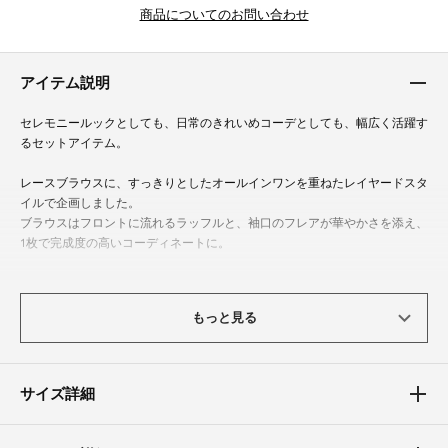
商品についてのお問い合わせ
アイテム説明
セレモニールックとしても、日常のきれいめコーデとしても、幅広く活躍す
るセットアイテム。
レースブラウスに、すっきりとしたオールインワンを重ねたレイヤードスタ
イルで企画しました。
ブラウスはフロントに流れるラッフルと、袖口のフレアが華やかさを添え、
1枚で完成度の高いコーディネートに。
オールインワンは身体のラインを拾いすぎない絶妙なシルエットで、上品さ
と動きやすさを両立。
もっと見る
ポケットフラップとタックのデザインで体型を選ばず、ヒール無しで着用で
きるレングスを目安に設計したことで、セレモニールックとして成立する一
着に。
セットでご着用の際は、胸元の三角布を取り外してください。
サイズ詳細
体型カバーポイント