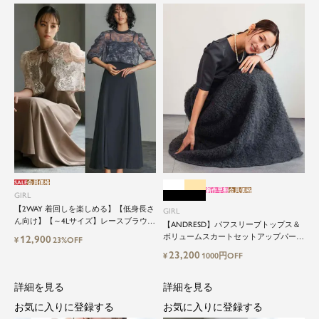
SALE
会員価格
新作早割
会員価格
GIRL
【2WAY 着回しを楽しめる】【低身長さ
GIRL
ん向け】【～4Lサイズ】レースブラウス
【ANDRESD】パフスリーブトップス＆
&マーメイドキャミワンピースセットロ
ボリュームスカートセットアップパーテ
12,900
¥
23%OFF
ング結婚式ワンピース
ィードレス
23,200
¥
1000円OFF
詳細を見る
詳細を見る
お気に入りに登録する
お気に入りに登録する