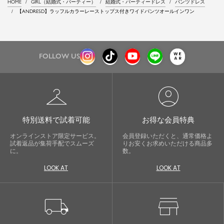
HOME
GIRL（結婚式・パーティー）
結婚式・パーティードレス
パンツドレス
【ANDRESD】ラッフルカラーレーストップス付きワイドパンツオールインワン
FOLLOW US
checkroom
account_circle
特別送料で試着可能
お得な会員特典
オンラインストア限定サービス。
会員登録いただくと、通常価格よ
試着返品が集荷手配でスムーズ
りお安くお求めいただける商品多
に。
数。
LOOK AT
LOOK AT
local_shipping
store