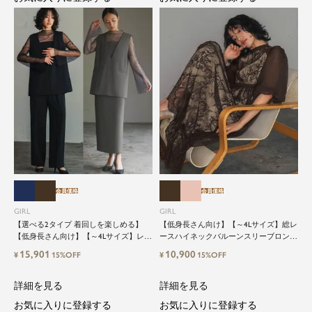
会員価格
会員価格
GIRL
GIRL
【選べる2タイプ 着回しを楽しめる】
【低身長さん向け】【～4Lサイズ】総レ
【低身長さん向け】【～4Lサイズ】レイ
ースハイネックバルーンスリーブロング
ヤード風ドッキングトップス&タイトス
丈結婚式ワンピースパーティードレス
15,901
10,900
¥
15%OFF
¥
15%OFF
カートorワイドパンツセットアップロン
グ丈結婚式ワンピースパンツドレスパー
ティードレス
詳細を見る
詳細を見る
お気に入りに登録する
お気に入りに登録する