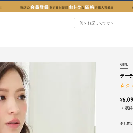
GIRL
テー
6,0
¥