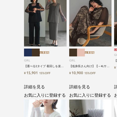
SA
会員価格
会員価格
G
GIRL
GIRL
【
【
【選べる2タイプ 着回しを楽し
【低身長さん向け】【～4Lサイ
¥
ズ
める】【低身長さん向け】【～
ズ】総レースハイネックバルー
15,901
10,900
¥
¥
15%OFF
15%OFF
キ
4Lサイズ】レイヤード風ドッキ
ンスリーブロング丈結婚式ワン
結
ングトップス&タイトスカートor
ピースパーティードレス
ワイドパンツセットアップロン
詳細を見る
詳細を見る
グ丈結婚式ワンピースパンツド
レスパーティードレス
お気に入りに登録する
お気に入りに登録する