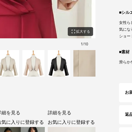
シル
女性ら
気にな
zoom_out_map
拡大する
ショー
1
/
10
モデル:中北 成美 身長
素材
滑らか
お
詳細を見る
詳細を見る
返
お気に入りに登録する
お気に入りに登録する