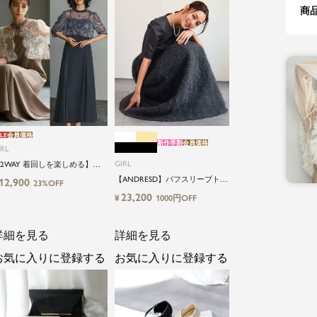
商
LE
会員価格
新作早割
会員価格
IRL
GIRL
2WAY 着回しを楽しめる】
低身長さん向け】【～4Lサイ
【ANDRESD】パフスリーブトッ
12,900
23%OFF
】レースブラウス&マーメイド
プス＆ボリュームスカートセッ
23,200
¥
1000円OFF
ャミワンピースセットロング
トアップパーティードレス
婚式ワンピース
詳細を見る
詳細を見る
お気に入りに登録する
お気に入りに登録する