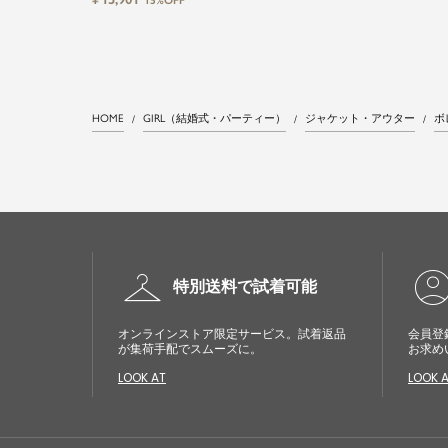
15%OFF
ンピース
ップス&タイトスカートorワイド
パンツセットアップロング丈結婚
式ワンピースパンツドレスパーテ
ィードレス
HOME
GIRL（結婚式・パーティー）
ジャケット・アウター
ボ
checkroom
account_cir
特別送料で試着可能
オンラインストア限定サービス。試着返品
会員登
が集荷手配でスムーズに。
お求め
LOOK AT
LOOK 