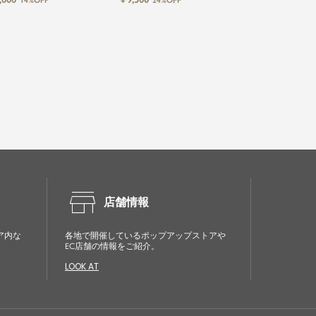
14%OFF
24%OFF
store
店舗情報
ア内な
各地で開催しているポップアップストアや
EC店舗の情報をご紹介。
LOOK AT