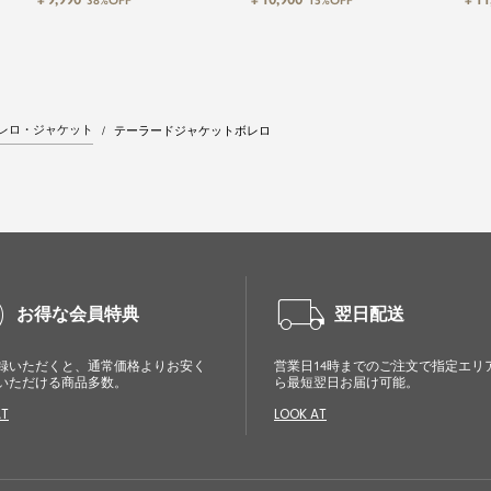
38%OFF
15%OFF
ドレス
スパーティードレス
レロ・ジャケット
テーラードジャケットボレロ
cle
local_shipping
お得な会員特典
翌日配送
録いただくと、通常価格よりお安く
営業日14時までのご注文で指定エリ
いただける商品多数。
ら最短翌日お届け可能。
AT
LOOK AT