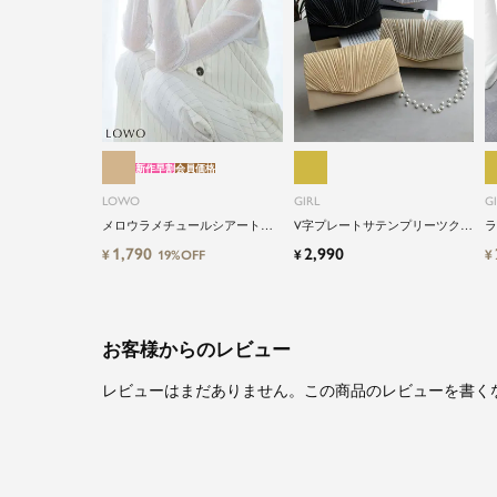
新作早割
会員価格
LOWO
GIRL
G
メロウラメチュールシアートッ
V字プレートサテンプリーツクラ
ラ
プス
ッチパーティーバッグ
ラ
1,790
2,990
¥
¥
¥
19%OFF
お客様からのレビュー
レビューはまだありません。この商品のレビューを書く