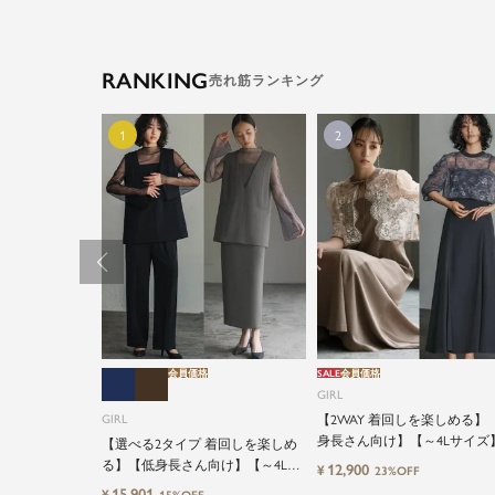
RANKING
会員価格
SALE
会員価格
GIRL
GIRL
【2WAY 着回しを楽しめる】
身長さん向け】【～4Lサイズ
【選べる2タイプ 着回しを楽しめ
ースブラウス&マーメイドキ
る】【低身長さん向け】【～4Lサ
12,900
¥
23%OFF
ワンピースセットロング結婚
イズ】レイヤード風ドッキングト
15,901
¥