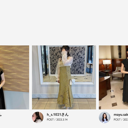
close
特別な日だけではもったいない...もっと気
軽に自由にドレスを楽しみたい
ドレスは女性にとって永遠のファッションアイテム。
h_s.1021
mayu.sa
クローゼットに一着は用意しておきたいものの一つ。
POST / 2023.3.14
POST / 2023
ドレスが持つ女性を美しく見せる力は、ファッション