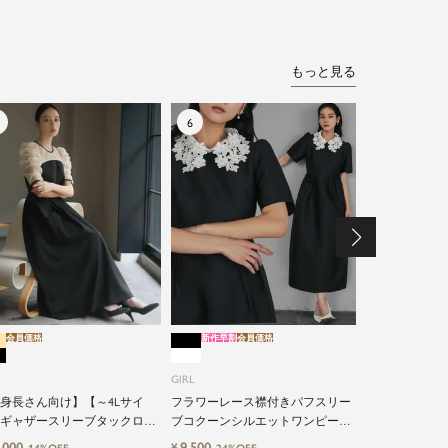
もっと見る
会員価格
新作早割
会員価格
新作早割
会員価格
GIRL
GIRL
《2026春新
キング風オー
身長さん向け】【～4Lサイ
フラワーレース襟付きパフスリー
レス
ギャザースリーブタックロン
ブコクーンシルエットワンピース
12,491
¥
10%O
結婚式ワンピースドレス
ドレス
,000
9,500
¥