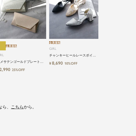
会員価格
会員価格
GIRL
IRL
チャンキーヒールレースポイン
テッドトゥ結婚式パーティーパ
メサテンゴールドプレートフ
8,690
¥
10%OFF
ンプス
ップ2wayパーティーバッグ
2,990
25%OFF
なら、
こちら
から。