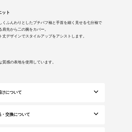
エット
しくふんわりとしたプチパフ袖と手首を細く見せる七分袖で
る肩先から二の腕をカバー。
ト丈デザインでスタイルアップをアシストします。
：167cm B：83 / W：57 / H：85
な質感の表地を使用しています。
届けについて
品・交換について