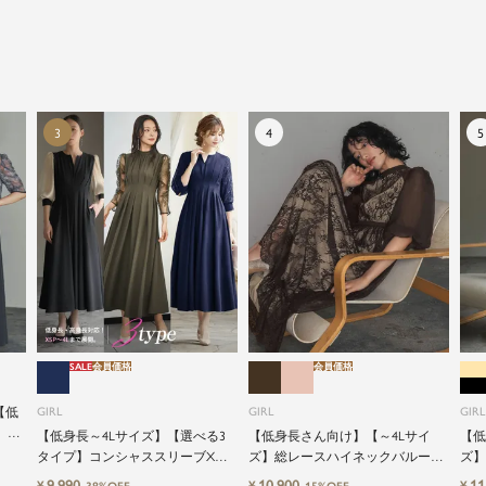
アイテムの中でも特別なものです。
特別な日だけではもったいない もっと気軽にもっと自
由にドレスを楽しみたい...
そんな気持ちを叶えたい。それが、ドレスブランドガ
ールです。
SALE
会員価格
会員価格
【低
GIRL
GIRL
GIRL
】レ
【低身長～4Lサイズ】【選べる3
【低身長さん向け】【～4Lサイ
【低
ャミ
タイプ】コンシャススリーブXラ
ズ】総レースハイネックバルーン
ズ】
式ワ
インキーネック結婚式ワンピース
スリーブロング丈結婚式ワンピー
グ丈
9,990
10,900
11
¥
¥
¥