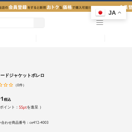
JA
menu
ラードジャケットボレロ
0
（
件）
91
税込
55
を進呈
ce412-4003
商品番号