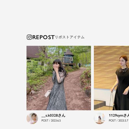
REPOST
__s.k0328
1129sym
POST / 2023.6.5
POST / 2023.5.7