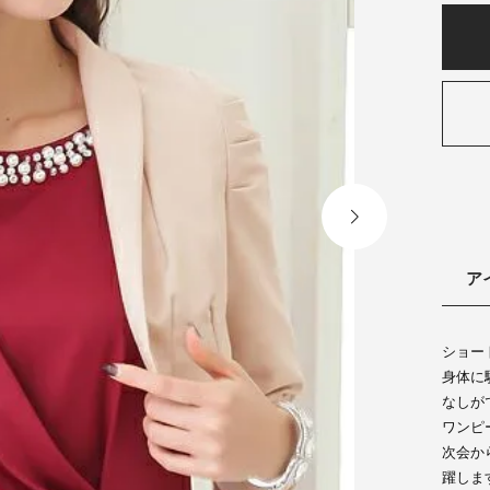
ア
ショー
身体に
なしが
ワンピ
次会か
躍しま