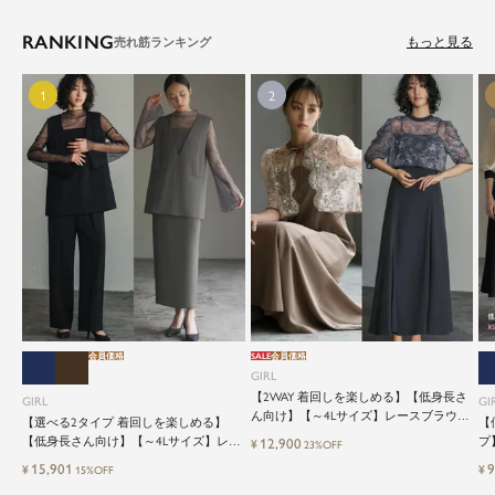
RANKING
もっと見る
会員価格
SALE
会員価格
GIRL
【2WAY 着回しを楽しめる】【低身長さ
GIRL
GI
ん向け】【～4Lサイズ】レースブラウス
【選べる2タイプ 着回しを楽しめる】
【
&マーメイドキャミワンピースセットロ
【低身長さん向け】【～4Lサイズ】レイ
プ
12,900
¥
23%OFF
ング結婚式ワンピース
ヤード風ドッキングトップス&タイトス
ッ
15,901
9
¥
¥
15%OFF
カートorワイドパンツセットアップロン