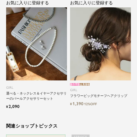
お気に入りに登録する
お気に入りに登録する
ョンアイテムの中でも特別なものです。
特別な日だけではもったいない もっと気軽にもっ
と自由にドレスを楽しみたい...
そんな気持ちを叶えたい。それが、ドレスブラン
ドガールです。
新作早割
会員価格
GIRL
GIRL
選べる・ネックレス＆イヤーアクセサリ
フラワービッグモチーフヘアクリップ
ーのパールアクセサリーセット
1,390
¥
12%OFF
2,090
¥
関連ショップトピックス
SERVICE