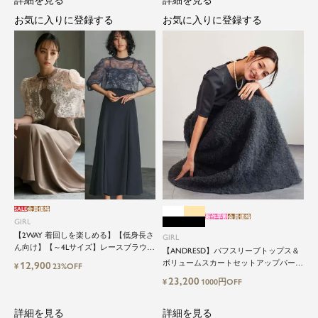
詳細を見る
詳細を見る
お気に入りに登録する
お気に入りに登録する
SALE
会員価格
新作早割
会員価格
GIRL
【2WAY 着回しを楽しめる】【低身長さ
GIRL
ん向け】【～4Lサイズ】レースブラウス
【ANDRESD】パフスリーブトップス＆
&マーメイドキャミワンピースセットロ
ボリュームスカートセットアップパーテ
12,900
¥
23%OFF
ング結婚式ワンピース
ィードレス
23,200
¥
1000円OFF
詳細を見る
詳細を見る