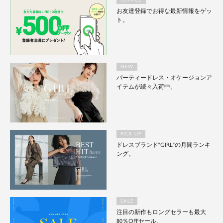
お友達登録でお得な最新情報をゲッ
ト。
NEW
パーティードレス・オケージョンア
イテムが続々入荷中。
PICK UP
ドレスブランド"GIRL"の月間ランキ
ング。
SALE
注目の新作もロングセラーも最大
80％OFFセール。