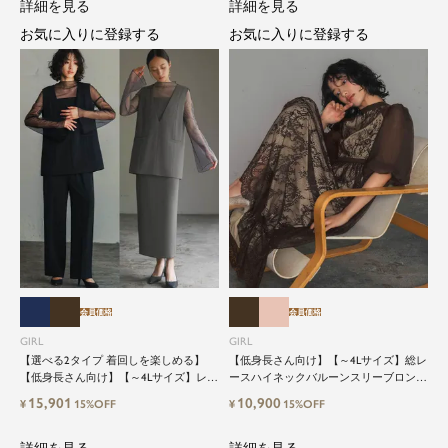
詳細を見る
詳細を見る
お気に入りに登録する
お気に入りに登録する
会員価格
会員価格
GIRL
GIRL
【選べる2タイプ 着回しを楽しめる】
【低身長さん向け】【～4Lサイズ】総レ
【低身長さん向け】【～4Lサイズ】レイ
ースハイネックバルーンスリーブロング
ヤード風ドッキングトップス&タイトス
丈結婚式ワンピースパーティードレス
15,901
10,900
¥
15%OFF
¥
15%OFF
カートorワイドパンツセットアップロン
グ丈結婚式ワンピースパンツドレスパー
ティードレス