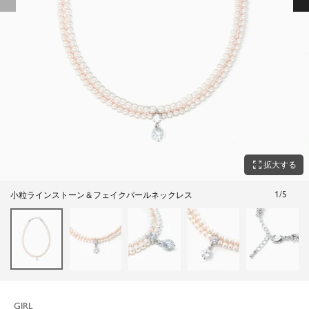
zoom_out_map
拡大する
1
/
5
小粒ラインストーン＆フェイクパールネックレス
GIRL