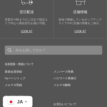
local_shipping
store
翌日配送
店舗情報
営業日14時までのご注文で指定エ
各地で開催しているポップアップ
リア内なら最短翌日お届け可能。
ストアやEC店舗の情報をご紹介。
LOOK AT
LOOK AT
会員登録・情報について
新規会員登録
メンバーズ特典
Myページトップ
パスワード再発行
メルマガ登録
メルマガ解除
何かお困りですか？
JA
ご注文について
お支払いについて