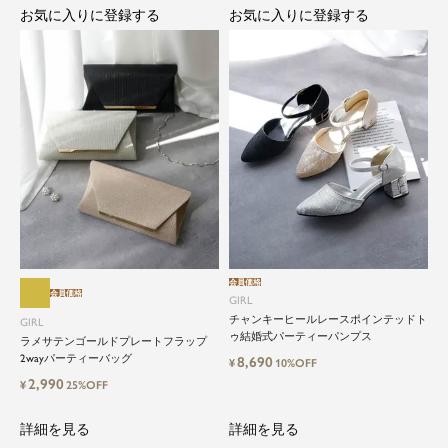
お気に入りに登録する
お気に入りに登録する
close
会員価格
会員価格
GIRL
特別な日だけではもったいない...もっ
チャンキーヒールレースポインテッドト
GIRL
と気軽に自由にドレスを楽しみたい
ゥ結婚式パーティーパンプス
ラメサテンゴールドプレートフラップ
2wayパーティーバッグ
8,690
¥
10%OFF
2,990
¥
25%OFF
ドレスは女性にとって永遠のファッションアイテ
ム。クローゼットに一着は用意しておきたいもの
の一つ。
詳細を見る
詳細を見る
ドレスが持つ女性を美しく見せる力は、ファッシ