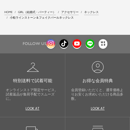
グ丈結婚式ワンピースパンツドレスパー
ティードレス
HOME
GIRL（結婚式・パーティー）
アクセサリー
ネックレス
小粒ラインストーン＆フェイクパールネックレス
FOLLOW US
checkroom
account_circle
特別送料で試着可能
お得な会員特典
オンラインストア限定サービス。
会員登録いただくと、通常価格よ
試着返品が集荷手配でスムーズ
りお安くお求めいただける商品多
に。
数。
LOOK AT
LOOK AT