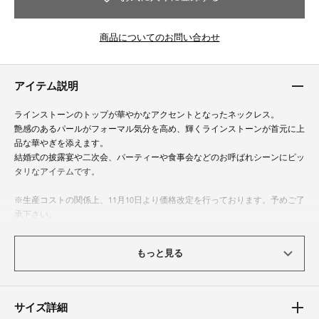
商品についてのお問い合わせ
アイテム説明
ラインストーンのトップが華やかなアクセントとなったネックレス。
艶感のあるパールがフォーマル気分を高め、輝くラインストーンが首元に上
品な華やぎを添えます。
結婚式の披露宴や二次会、パーティーや食事会などのお呼ばれシーンにピッ
タリなアイテムです。
※生産コストの関係上、11月10日より価格改定を行っております。予めご了
承下さい。
こんなシーンにおすすめ
もっと見る
結婚式、二次会（2次会）、披露宴、お呼ばれ、謝恩会、パーティー、食事
会、成人式、同窓会、女子会、デート、演奏会、発表会
サイズ詳細