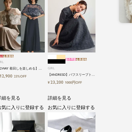
LE
会員価格
新作早割
会員価格
IRL
GIRL
2WAY 着回しを楽しめる】
低身長さん向け】【～4Lサイ
【ANDRESD】パフスリーブトッ
12,900
23%OFF
】レースブラウス&マーメイド
プス＆ボリュームスカートセッ
23,200
¥
1000円OFF
ャミワンピースセットロング
トアップパーティードレス
婚式ワンピース
詳細を見る
詳細を見る
お気に入りに登録する
お気に入りに登録する