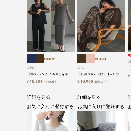
SA
会員価格
会員価格
G
GIRL
GIRL
【
【
【選べる2タイプ 着回しを楽し
【低身長さん向け】【～4Lサイ
¥
ズ
める】【低身長さん向け】【～
ズ】総レースハイネックバルー
15,901
10,900
¥
¥
15%OFF
15%OFF
キ
4Lサイズ】レイヤード風ドッキ
ンスリーブロング丈結婚式ワン
結
ングトップス&タイトスカートor
ピースパーティードレス
ワイドパンツセットアップロン
詳細を見る
詳細を見る
グ丈結婚式ワンピースパンツド
レスパーティードレス
お気に入りに登録する
お気に入りに登録する