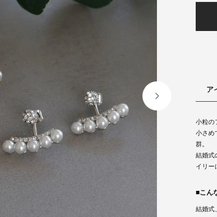
ア
小粒の
小さめ
群。
結婚式
イリー
こん
結婚式