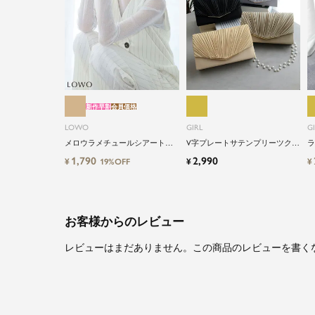
新作早割
会員価格
LOWO
GIRL
G
メロウラメチュールシアートッ
V字プレートサテンプリーツクラ
ラ
プス
ッチパーティーバッグ
ラ
1,790
2,990
¥
¥
¥
19%OFF
お客様からのレビュー
レビューはまだありません。この商品のレビューを書く