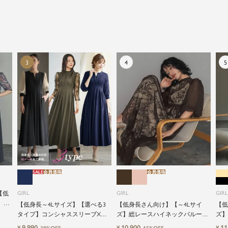
アイテムの中でも特別なものです。
特別な日だけではもったいない もっと気軽にもっと自
由にドレスを楽しみたい...
そんな気持ちを叶えたい。それが、ドレスブランドガ
ールです。
SALE
会員価格
会員価格
【低
GIRL
GIRL
GIRL
】レ
【低身長～4Lサイズ】【選べる3
【低身長さん向け】【～4Lサイ
【低
ャミ
タイプ】コンシャススリーブXラ
ズ】総レースハイネックバルーン
ズ】
式ワ
インキーネック結婚式ワンピース
スリーブロング丈結婚式ワンピー
グ丈
9,990
10,900
11
¥
¥
¥