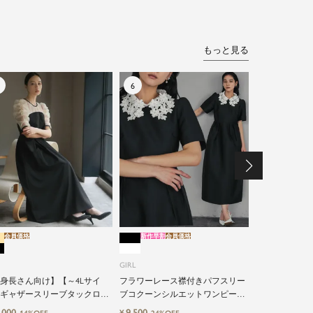
もっと見る
会員価格
新作早割
会員価格
新作早割
会員価格
GIRL
GIRL
シアーフリル
インワンパン
身長さん向け】【～4Lサイ
フラワーレース襟付きパフスリー
ギャザースリーブタックロン
ブコクーンシルエットワンピース
12,491
¥
10%O
結婚式ワンピースドレス
ドレス
,000
9,500
¥