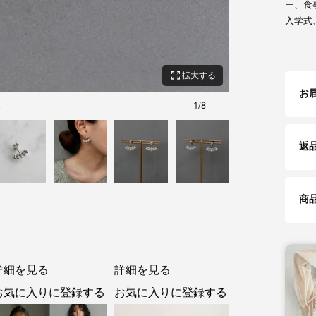
ー、食
入学式
zoom_out_map
拡大する
お
ス
1
/
8
ゴールド
返
商
詳細を見る
詳細を見る
お気に入りに登録する
お気に入りに登録する