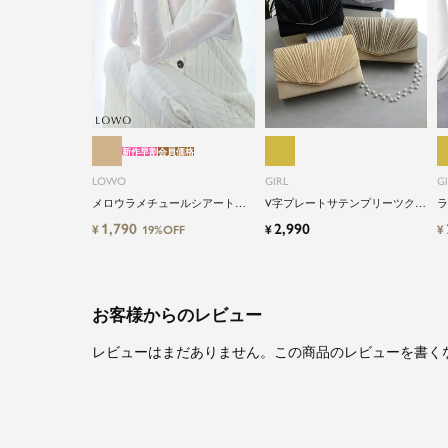
新作早割
会員価格
LOWO
GIRL
G
メロウラメチュールシアートッ
V字プレートサテンプリーツクラ
ラ
プス
ッチパーティーバッグ
ラ
1,790
2,990
¥
¥
¥
19%OFF
お客様からのレビュー
レビューはまだありません。この商品のレビューを書く