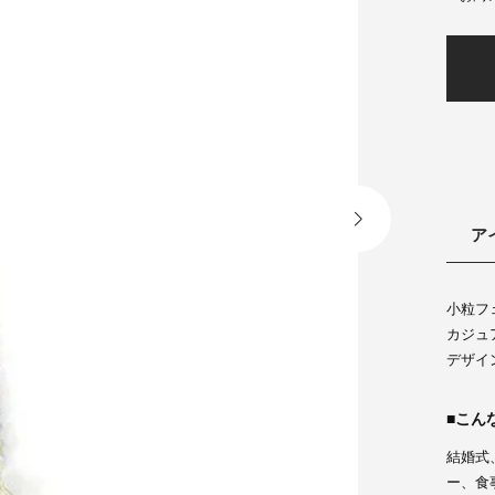
ア
小粒フ
カジュ
デザイ
こん
結婚式
ー、食