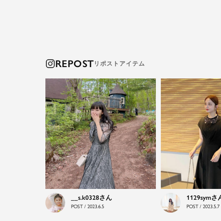
REPOST
__s.k0328
1129sym
POST / 2023.6.5
POST / 2023.5.7