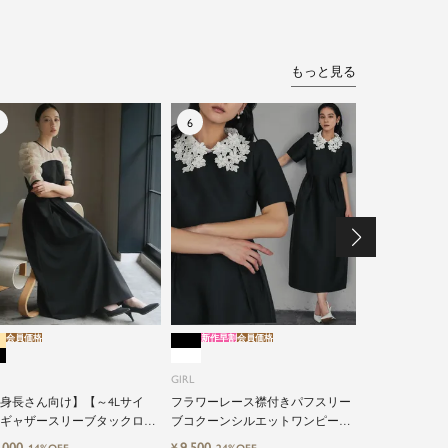
もっと見る
会員価格
新作早割
会員価格
新作早割
会員価格
GIRL
GIRL
シアーフリル
インワンパン
身長さん向け】【～4Lサイ
フラワーレース襟付きパフスリー
ギャザースリーブタックロン
ブコクーンシルエットワンピース
12,491
¥
10%O
結婚式ワンピースドレス
ドレス
,000
9,500
¥