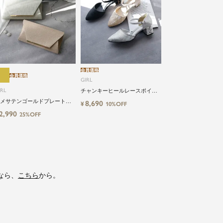
会員価格
会員価格
GIRL
IRL
チャンキーヒールレースポイン
テッドトゥ結婚式パーティーパ
メサテンゴールドプレートフ
8,690
¥
10%OFF
ンプス
ップ2wayパーティーバッグ
2,990
25%OFF
なら、
こちら
から。