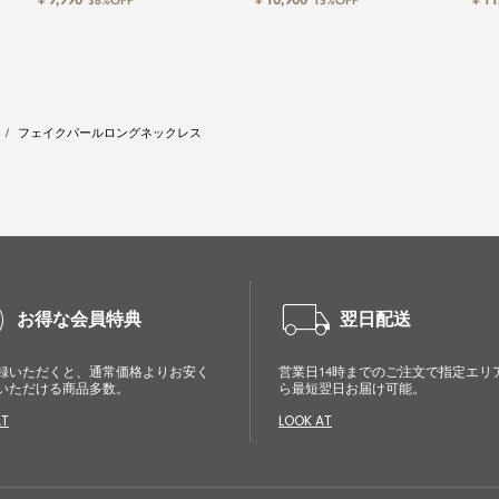
38%OFF
15%OFF
ドレス
スパーティードレス
フェイクパールロングネックレス
cle
local_shipping
お得な会員特典
翌日配送
録いただくと、通常価格よりお安く
営業日14時までのご注文で指定エリ
いただける商品多数。
ら最短翌日お届け可能。
AT
LOOK AT