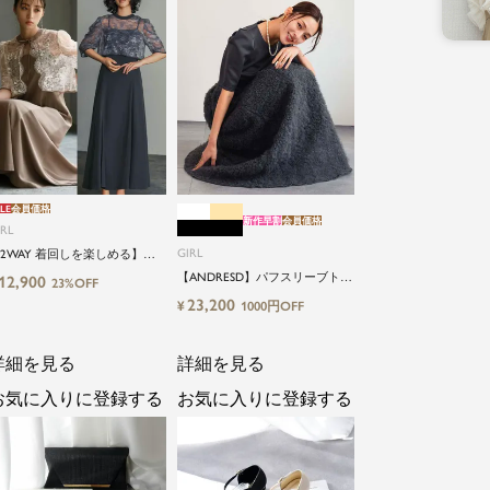
LE
会員価格
新作早割
会員価格
IRL
GIRL
2WAY 着回しを楽しめる】
低身長さん向け】【～4Lサイ
【ANDRESD】パフスリーブトッ
12,900
23%OFF
】レースブラウス&マーメイド
プス＆ボリュームスカートセッ
23,200
¥
1000円OFF
ャミワンピースセットロング
トアップパーティードレス
婚式ワンピース
詳細を見る
詳細を見る
お気に入りに登録する
お気に入りに登録する