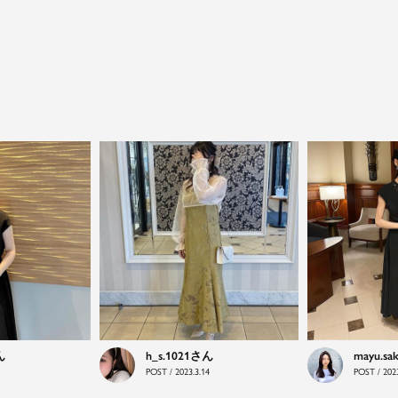
close
特別な日だけではもったいない...もっと気
h_s.1021
mayu.sa
POST / 2023.3.14
POST / 2023
軽に自由にドレスを楽しみたい