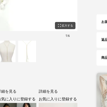
お
zoom_out_map
拡大する
1
/
6
フェイクパール
返
商
詳細を見る
詳細を見る
お気に入りに登録する
お気に入りに登録する