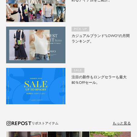
めるアイテムをご紹介。
PICK UP
カジュアルブランド"LOWO"の月間
ランキング。
SALE
注目の新作もロングセラーも最大
80％OFFセール。
REPOST
もっと見る