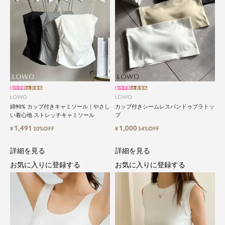
新作早割
会員価格
新作早割
会員価格
LOWO
LOWO
綿90% カップ付きキャミソール｜やさし
カップ付きシームレスバンドゥブラトッ
い着心地 ストレッチキャミソール
プ
1,491
1,000
¥
20%OFF
¥
54%OFF
詳細を見る
詳細を見る
お気に入りに登録する
お気に入りに登録する