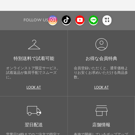
FOLLOW US
checkroom
account_circle
特別送料で試着可能
お得な会員特典
オンラインストア限定サービス。
会員登録いただくと、通常価格よ
試着返品が集荷手配でスムーズ
りお安くお求めいただける商品多
に。
数。
LOOK AT
LOOK AT
local_shipping
store
翌日配送
店舗情報
営業日14時までのご注文で指定エ
各地で開催しているポップアップ