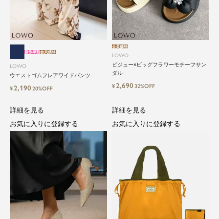
会員価格
新作早割
会員価格
LOWO
ビジュー×ビッグフラワーモチーフサン
LOWO
close
ダル
ウエストゴムフレアワイドパンツ
2,690
¥
32%OFF
2,190
¥
20%OFF
気軽に楽しめる低価格でトレンドを取
り入れたファッションブランド
詳細を見る
詳細を見る
お気に入りに登録する
お気に入りに登録する
LOWO（ロワ）は、アパレルはもちろん、インナ
ー、バッグやシューズ、小物まで、驚くほどリー
ズナブルにラインナップ。
毎日のコーデに、ちょっとした変化を。いつもの
自分に、ちょっとした彩りを。
LOWOは、頑張りすぎないおしゃれを応援しま
す。