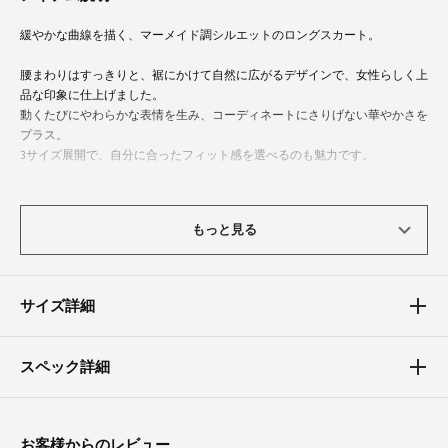
緩やかな曲線を描く、マーメイド調シルエットのロングスカート。
腰まわりはすっきりと、裾にかけて自然に広がるデザインで、女性らしく上
品な印象に仕上げました。
動くたびにやわらかな表情を生み、コーディネートにさりげない華やかさを
プラス。
3サイズ展開で、自分に合ったフィット感を選べるのも魅力です。
体型カバーポイント
もっと見る
【ウエスト】【ヒップ】【太もも】
バルーンシルエットがヒップや太ももまわりをふんわり包み込み、下半身を
自然にカバーします。
サイズ詳細
スペック詳細
お客様からのレビュー