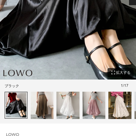
zoom_out_map
拡大する
1
/
17
ブラック
LOWO