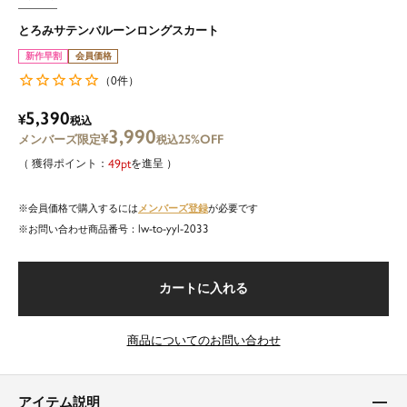
とろみサテンバルーンロングスカート
新作早割
会員価格
0
（
件）
5,390
¥
税込
3,990
¥
25%OFF
税込
49
を進呈
メンバーズ登録
会員価格で購入するには
が必要です
lw-to-yyl-2033
商品番号
カートに入れる
商品についてのお問い合わせ
アイテム説明