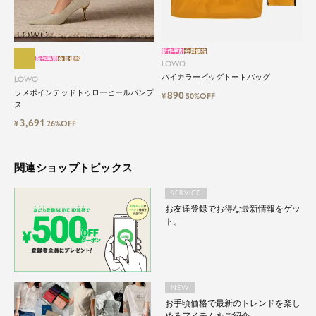
新作早割
会員価格
新作早割
会員価格
LOWO
バイカラービッグトートバッグ
LOWO
ラメポインテッドトゥローヒールパンプ
890
¥
50%OFF
ス
3,691
¥
26%OFF
関連ショップトピックス
SERVICE
お友達登録でお得な最新情報をゲッ
ト。
NEW
お手頃価格で最新のトレンドを楽し