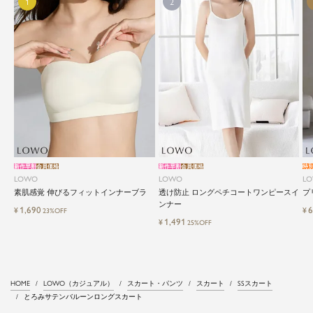
新作早割
会員価格
新作早割
会員価格
特
LOWO
LOWO
L
素肌感覚 伸びるフィットインナーブラ
透け防止 ロングペチコートワンピースイ
プ
ンナー
1,690
6
¥
¥
23%OFF
1,491
¥
25%OFF
HOME
LOWO（カジュアル）
スカート・パンツ
スカート
SSスカート
とろみサテンバルーンロングスカート