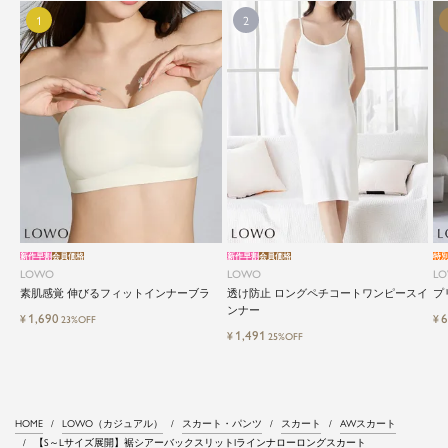
新作早割
会員価格
新作早割
会員価格
特
LOWO
LOWO
L
素肌感覚 伸びるフィットインナーブラ
透け防止 ロングペチコートワンピースイ
プ
ンナー
1,690
6
¥
¥
23%OFF
1,491
¥
25%OFF
HOME
LOWO（カジュアル）
スカート・パンツ
スカート
AWスカート
【S～Lサイズ展開】裾シアーバックスリットIラインナローロングスカート