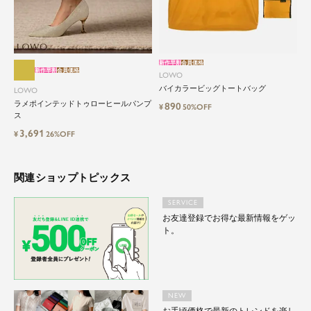
自分に、ちょっとした彩りを。
LOWOは、頑張りすぎないおしゃれを応援しま
す。
新作早割
会員価格
新作早割
会員価格
LOWO
バイカラービッグトートバッグ
LOWO
ラメポインテッドトゥローヒールパンプ
890
¥
50%OFF
ス
3,691
¥
26%OFF
関連ショップトピックス
SERVICE
お友達登録でお得な最新情報をゲッ
ト。
NEW