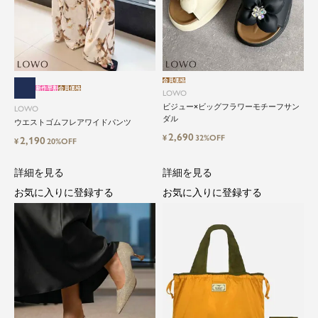
会員価格
新作早割
会員価格
LOWO
ビジュー×ビッグフラワーモチーフサン
LOWO
ダル
ウエストゴムフレアワイドパンツ
2,690
¥
32%OFF
2,190
¥
20%OFF
close
詳細を見る
詳細を見る
お気に入りに登録する
お気に入りに登録する
気軽に楽しめる低価格でトレンドを取
り入れたファッションブランド
LOWO（ロワ）は、アパレルはもちろん、インナ
ー、バッグやシューズ、小物まで、驚くほどリー
ズナブルにラインナップ。
毎日のコーデに、ちょっとした変化を。いつもの