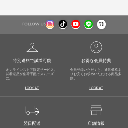
FOLLOW US
checkroom
account_circle
特別送料で試着可能
お得な会員特典
オンラインストア限定サービス。
会員登録いただくと、通常価格よ
試着返品が集荷手配でスムーズ
りお安くお求めいただける商品多
に。
数。
LOOK AT
LOOK AT
local_shipping
store
翌日配送
店舗情報