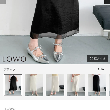
zoom_out_map
拡大する
1
/
16
ブラック
LOWO