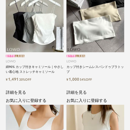
新作早割
会員価格
新作早割
会員価格
LOWO
LOWO
綿90% カップ付きキャミソール｜やさし
カップ付きシームレスバンドゥブラトッ
い着心地 ストレッチキャミソール
プ
1,491
1,000
¥
20%OFF
¥
54%OFF
詳細を見る
詳細を見る
お気に入りに登録する
お気に入りに登録する