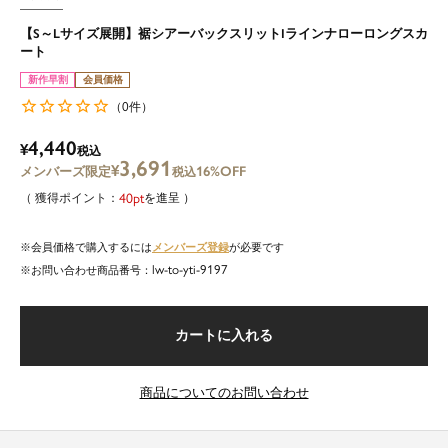
【S～Lサイズ展開】裾シアーバックスリットIラインナローロングスカ
ート
新作早割
会員価格
0
（
件）
4,440
¥
税込
3,691
¥
16%OFF
税込
40
を進呈
メンバーズ登録
会員価格で購入するには
が必要です
lw-to-yti-9197
商品番号
カートに入れる
商品についてのお問い合わせ