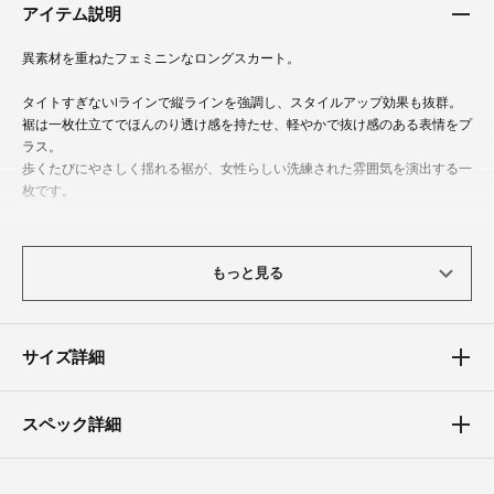
アイテム説明
異素材を重ねたフェミニンなロングスカート。
タイトすぎないIラインで縦ラインを強調し、スタイルアップ効果も抜群。
裾は一枚仕立てでほんのり透け感を持たせ、軽やかで抜け感のある表情をプ
ラス。
歩くたびにやさしく揺れる裾が、女性らしい洗練された雰囲気を演出する一
枚です。
体型カバーポイント
もっと見る
【ウエスト】【ヒップ】【太もも】
生地の重なりによって気になるヒップや太ももまわりをやわらかくカバーし
ます。
サイズ詳細
スペック詳細