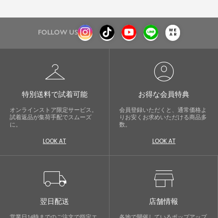
FOLLOW US
checkroom
account_circle
特別送料で試着可能
お得な会員特典
オンラインストア限定サービス。
会員登録いただくと、通常価格よ
試着返品が集荷手配でスムーズ
りお安くお求めいただける商品多
に。
数。
LOOK AT
LOOK AT
local_shipping
store
翌日配送
店舗情報
営業日14時までのご注文で指定エ
各地で開催しているポップアップ