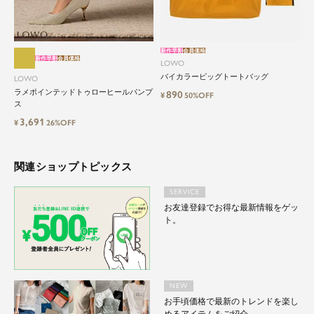
新作早割
会員価格
新作早割
会員価格
LOWO
バイカラービッグトートバッグ
LOWO
ラメポインテッドトゥローヒールパンプ
890
¥
50%OFF
ス
3,691
¥
26%OFF
関連ショップトピックス
SERVICE
お友達登録でお得な最新情報をゲッ
ト。
NEW
お手頃価格で最新のトレンドを楽し