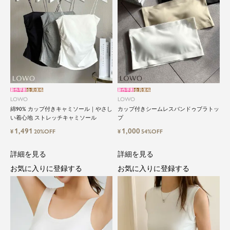
新作早割
会員価格
新作早割
会員価格
LOWO
LOWO
綿90% カップ付きキャミソール｜やさし
カップ付きシームレスバンドゥブラトッ
い着心地 ストレッチキャミソール
プ
1,491
1,000
¥
20%OFF
¥
54%OFF
詳細を見る
詳細を見る
お気に入りに登録する
お気に入りに登録する