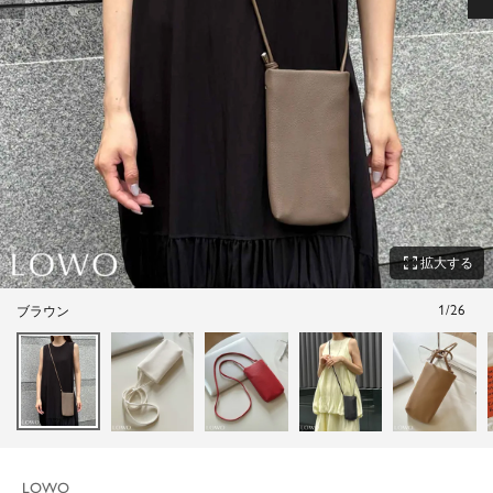
zoom_out_map
拡大する
1
/
26
ブラウン
LOWO