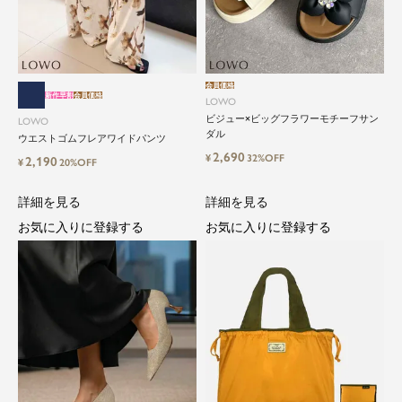
会員価格
新作早割
会員価格
LOWO
ビジュー×ビッグフラワーモチーフサン
LOWO
close
ダル
ウエストゴムフレアワイドパンツ
2,690
¥
32%OFF
2,190
¥
20%OFF
気軽に楽しめる低価格でトレンドを取
り入れたファッションブランド
詳細を見る
詳細を見る
お気に入りに登録する
お気に入りに登録する
LOWO（ロワ）は、アパレルはもちろん、インナ
ー、バッグやシューズ、小物まで、驚くほどリー
ズナブルにラインナップ。
毎日のコーデに、ちょっとした変化を。いつもの
自分に、ちょっとした彩りを。
LOWOは、頑張りすぎないおしゃれを応援しま
す。