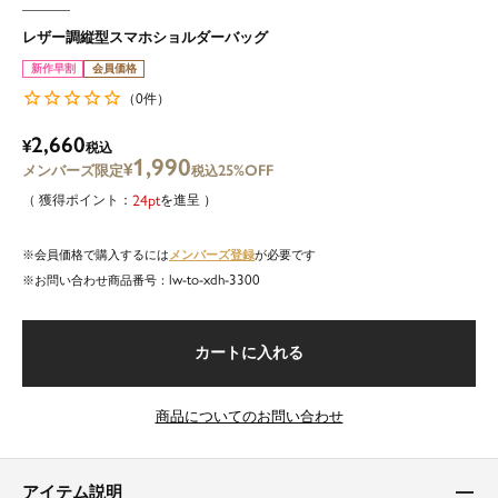
レザー調縦型スマホショルダーバッグ
新作早割
会員価格
0
（
件）
2,660
¥
税込
1,990
¥
25%OFF
税込
24
を進呈
メンバーズ登録
会員価格で購入するには
が必要です
lw-to-xdh-3300
商品番号
カートに入れる
商品についてのお問い合わせ
アイテム説明