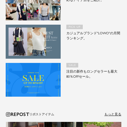
めるアイテムをご紹介。
PICK UP
カジュアルブランド"LOWO"の月間
ランキング。
SALE
注目の新作もロングセラーも最大
80％OFFセール。
REPOST
もっと見る