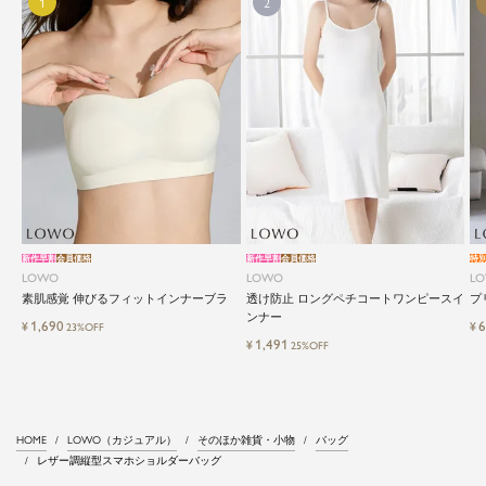
新作早割
会員価格
新作早割
会員価格
特
LOWO
LOWO
L
素肌感覚 伸びるフィットインナーブラ
透け防止 ロングペチコートワンピースイ
プ
ンナー
1,690
6
¥
¥
23%OFF
1,491
¥
25%OFF
HOME
LOWO（カジュアル）
そのほか雑貨・小物
バッグ
レザー調縦型スマホショルダーバッグ