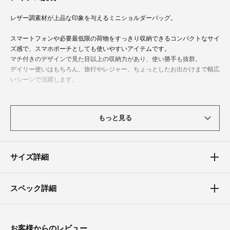
レザー調素材が上品な印象を与えるミニショルダーバッグ。
スマートフォンや必要最低限の荷物をすっきり収納できるコンパクトなサイ
ズ感で、スマホポーチとしても使いやすいアイテムです。
マチ付きのデザインで見た目以上の収納力があり、使い勝手も抜群。
デイリー使いはもちろん、旅行やレジャー、ちょっとしたお出かけまで幅広
いシーンで活躍します。
シンプルなデザインでさまざまなコーディネートに合わせやすいのも魅力で
す。
もっと見る
こんなシーンにおすすめ
カジュアル、お出かけ、お呼ばれ、謝恩会、パーティー、食事会、成人式、
サイズ詳細
同窓会、演奏会、発表会、結婚式、二次会（2次会）、披露宴
スペック詳細
お客様からのレビュー