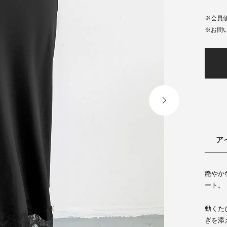
会員
ア
艶やか
ート。
動くた
ぎを添