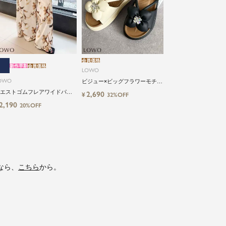
会員価格
新作早割
会員価格
LOWO
OWO
ビジュー×ビッグフラワーモチー
フサンダル
エストゴムフレアワイドパン
2,690
¥
32%OFF
2,190
20%OFF
なら、
こちら
から。