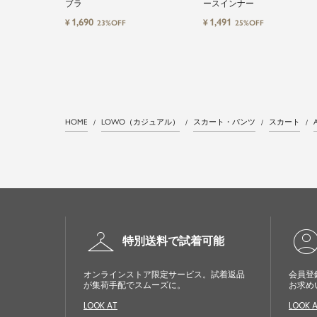
ブラ
ースインナー
1,690
1,491
¥
¥
23%OFF
25%OFF
HOME
LOWO（カジュアル）
スカート・パンツ
スカート
checkroom
account_cir
特別送料で試着可能
オンラインストア限定サービス。試着返品
会員登
が集荷手配でスムーズに。
お求め
LOOK AT
LOOK 