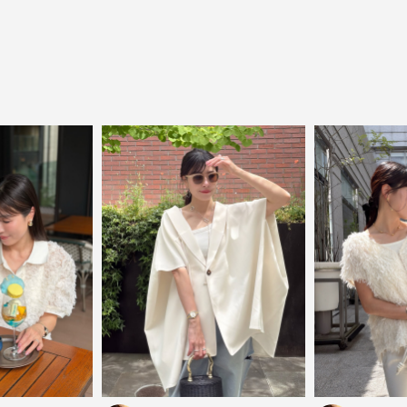
close
気軽に楽しめる低価格でトレンドを取り
入れたファッションブランド
LOWO（ロワ）は、アパレルはもちろん、インナー、
バッグやシューズ、小物まで、驚くほどリーズナブル
にラインナップ。
毎日のコーデに、ちょっとした変化を。いつもの自分
に、ちょっとした彩りを。