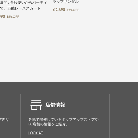
ラップサンダル
やさしい着心地
L展開 / 普段使いからパーティ
ソール
で。万能レーススカート
2,690
1,491
¥
¥
32%OFF
20%OF
990
18%OFF
store
店舗情報
ア内な
各地で開催しているポップアップストアや
EC店舗の情報をご紹介。
LOOK AT