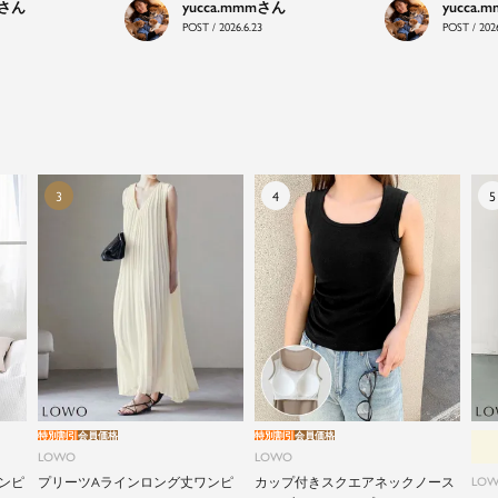
yucca.mmm
yucca.
LOWOは、頑張りすぎないおしゃれを応援します。
POST / 2026.6.23
POST / 2026
特別割引
会員価格
特別割引
会員価格
LOWO
LOWO
ンピ
プリーツAラインロング丈ワンピ
カップ付きスクエアネックノース
LO