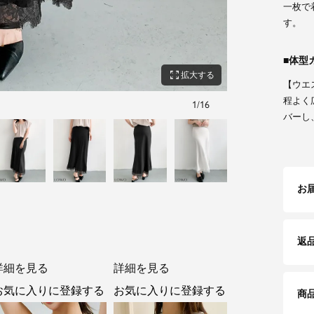
一枚で
す。
体型
zoom_out_map
拡大する
【ウエ
程よく
1
/
16
ホワイト
バーし
お
返
詳細を見る
詳細を見る
お気に入りに登録する
お気に入りに登録する
商