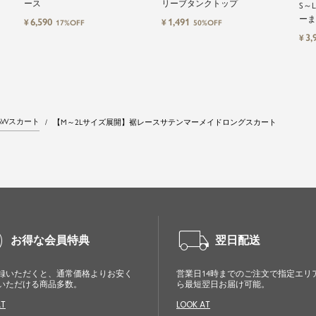
ース
リーブタンクトップ
S～
ーま
6,590
1,491
¥
¥
17%OFF
50%OFF
3,
¥
AWスカート
【M～2Lサイズ展開】裾レースサテンマーメイドロングスカート
cle
local_shipping
お得な会員特典
翌日配送
録いただくと、通常価格よりお安く
営業日14時までのご注文で指定エリ
いただける商品多数。
ら最短翌日お届け可能。
AT
LOOK AT