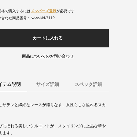
価格で購入するには
メンバーズ登録
が必要です
lw-to-kkl-2119
商品番号
カートに入れる
商品についてのお問い合わせ
イテム説明
サイズ詳細
スペック詳細
なサテンと繊細なレースが織りなす、女性らしさ溢れるスカ
びに揺れる美しいシルエットが、スタイリングに上品な華や
えます。