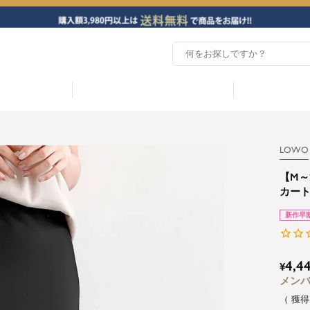
LOWO
【M～
カー
新作早
4,4
¥