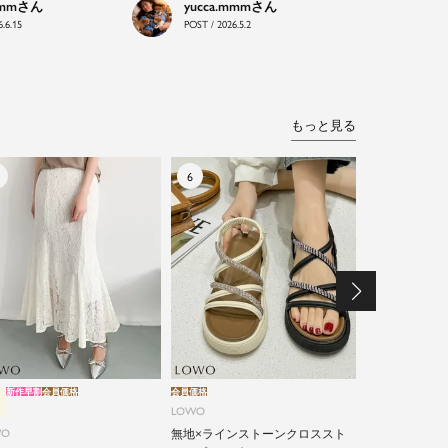
mmm
yucca.mmm
.6.15
POST / 2026.5.2
もっと見る
新作早割
会員価格
会員価格
新作早割
会員価格
LOWO
LOWO
WO
無地×ラインストーンクロススト
綿90% カッ