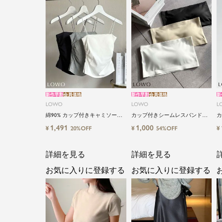
新作早割
会員価格
新作早割
会員価格
新
LOWO
LOWO
L
綿90% カップ付きキャミソール
カップ付きシームレスバンドゥ
カ
｜やさしい着心地 ストレッチキ
ブラトップ
ラ
1,491
1,000
¥
¥
¥
20%OFF
54%OFF
ャミソール
詳細を見る
詳細を見る
お気に入りに登録する
お気に入りに登録する