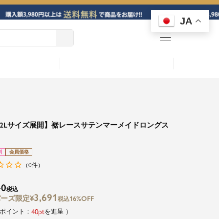
JA
menu
2Lサイズ展開】裾レースサテンマーメイドロングス
ト
割
会員価格
0
（
件）
40
税込
3,691
¥
16%OFF
税込
40
を進呈