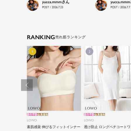
yucca.mmm
yucca.mmm
POST / 2026.7.23
POST / 2026.7.7
RANKING
新作早割
会員価格
新作早割
会員価格
LOWO
LOWO
素肌感覚 伸びるフィットインナー
透け防止 ロングペチコートワ