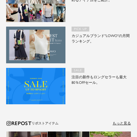
めるアイテムをご紹介。
PICK UP
カジュアルブランド"LOWO"の月間
ランキング。
SALE
注目の新作もロングセラーも最大
80％OFFセール。
REPOST
もっと見る