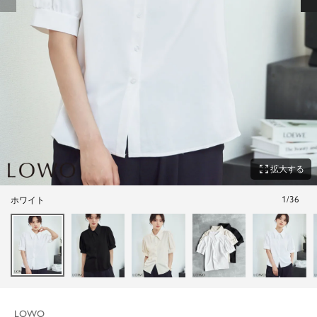
zoom_out_map
拡大する
1
/
36
ホワイト
LOWO