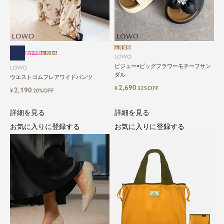
会員価格
新作早割
会員価格
LOWO
ビジュー×ビッグフラワーモチーフサン
LOWO
close
ダル
ウエストゴムフレアワイドパンツ
2,690
¥
32%OFF
2,190
¥
20%OFF
気軽に楽しめる低価格でトレンドを取
り入れたファッションブランド
詳細を見る
詳細を見る
お気に入りに登録する
お気に入りに登録する
LOWO（ロワ）は、アパレルはもちろん、インナ
ー、バッグやシューズ、小物まで、驚くほどリー
ズナブルにラインナップ。
毎日のコーデに、ちょっとした変化を。いつもの
自分に、ちょっとした彩りを。
LOWOは、頑張りすぎないおしゃれを応援しま
す。