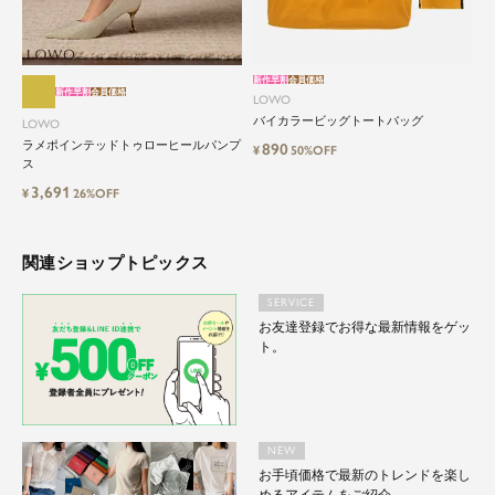
新作早割
会員価格
新作早割
会員価格
LOWO
バイカラービッグトートバッグ
LOWO
ラメポインテッドトゥローヒールパンプ
890
¥
50%OFF
ス
3,691
¥
26%OFF
関連ショップトピックス
SERVICE
お友達登録でお得な最新情報をゲッ
ト。
NEW
お手頃価格で最新のトレンドを楽し