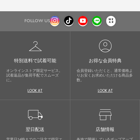
FOLLOW US
checkroom
account_circle
特別送料で試着可能
お得な会員特典
オンラインストア限定サービス。
会員登録いただくと、通常価格よ
試着返品が集荷手配でスムーズ
りお安くお求めいただける商品多
に。
数。
LOOK AT
LOOK AT
local_shipping
store
翌日配送
店舗情報
営業日14時までのご注文で指定エ
各地で開催しているポップアップ