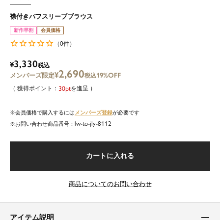
襟付きパフスリーブブラウス
新作早割
会員価格
0
（
件）
3,330
¥
税込
2,690
¥
19%OFF
税込
30
を進呈
メンバーズ登録
会員価格で購入するには
が必要です
lw-to-jly-8112
商品番号
カートに入れる
商品についてのお問い合わせ
アイテム説明