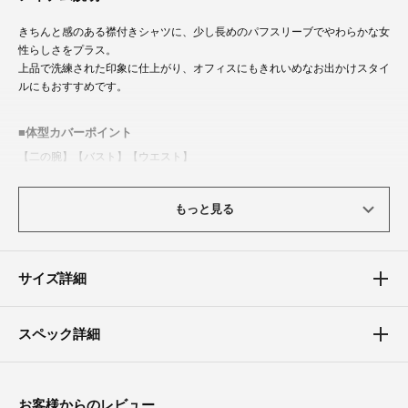
きちんと感のある襟付きシャツに、少し長めのパフスリーブでやわらかな女
性らしさをプラス。
上品で洗練された印象に仕上がり、オフィスにもきれいめなお出かけスタイ
ルにもおすすめです。
体型カバーポイント
【二の腕】【バスト】【ウエスト】
ふんわりとした袖の立体感が気になる二の腕をやさしく包み込み、華奢見え
を叶えます。
もっと見る
身体のラインを拾いすぎないシルエットで、胸まわりやお腹まわりも自然に
カバーしながら上品に着こなせます。
サイズ詳細
スペック詳細
お客様からのレビュー