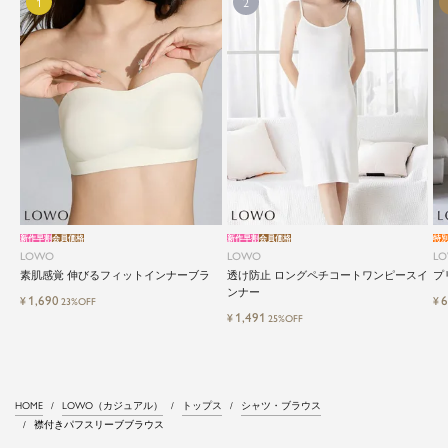
新作早割
会員価格
新作早割
会員価格
特
LOWO
LOWO
L
素肌感覚 伸びるフィットインナーブラ
透け防止 ロングペチコートワンピースイ
プ
ンナー
1,690
6
¥
¥
23%OFF
1,491
¥
25%OFF
HOME
LOWO（カジュアル）
トップス
シャツ・ブラウス
襟付きパフスリーブブラウス