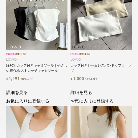
新作早割
会員価格
新作早割
会員価格
LOWO
LOWO
綿90% カップ付きキャミソール｜やさし
カップ付きシームレスバンドゥブラトッ
い着心地 ストレッチキャミソール
プ
1,491
1,000
¥
20%OFF
¥
54%OFF
詳細を見る
詳細を見る
お気に入りに登録する
お気に入りに登録する