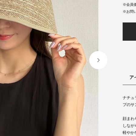
会員
ア
ナチュ
プのサ
顔まわ
しなが
軽やか