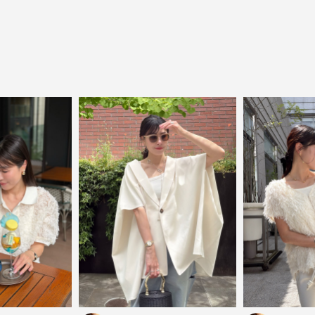
close
気軽に楽しめる低価格でトレンドを取り
入れたファッションブランド
LOWO（ロワ）は、アパレルはもちろん、インナー、
バッグやシューズ、小物まで、驚くほどリーズナブル