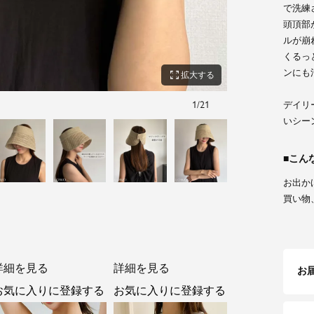
で洗練
頭頂部
ルが崩
くるっ
ンにも
zoom_out_map
拡大する
1
/
21
ベージュ
デイリ
いシー
こん
お出か
買い物
詳細を見る
詳細を見る
お
お気に入りに登録する
お気に入りに登録する