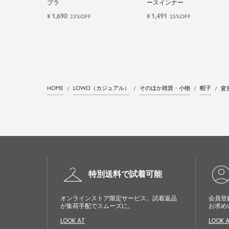
ブラ
ースインナー
1,690
1,491
¥
¥
23%OFF
25%OFF
HOME
LOWO（カジュアル）
そのほか雑貨・小物
帽子
変
checkroom
account_cir
特別送料で試着可能
オンラインストア限定サービス。試着返品
会員登
が集荷手配でスムーズに。
お求め
LOOK AT
LOOK 