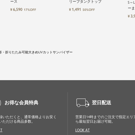
ース
リーブタンクトップ
S～
ーま
6,590
1,491
¥
¥
17%OFF
50%OFF
3,
¥
形・折りたたみ可能大きめUVカットサンバイザー
cle
local_shipping
お得な会員特典
翌日配送
録いただくと、通常価格よりお安く
営業日14時までのご注文で指定エリ
いただける商品多数。
ら最短翌日お届け可能。
AT
LOOK AT