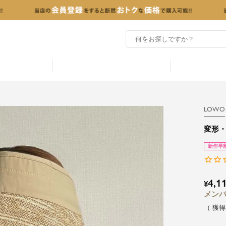
LOWO
変形・
新作早
4,1
¥