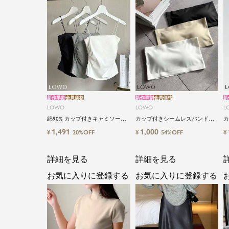
新作早割
会員価格
新作早割
会員価格
新
LOWO
LOWO
L
綿90% カップ付きキャミソール
カップ付きシームレスバンドゥ
カ
｜やさしい着心地 ストレッチキ
ブラトップ
ラ
1,491
1,000
¥
¥
¥
20%OFF
54%OFF
ャミソール
詳細を見る
詳細を見る
お気に入りに登録する
お気に入りに登録する