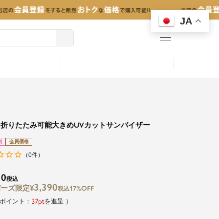
JA
menu
折りたたみ可能大きめUVカットサンバイザー
割
会員価格
0
（
件）
10
税込
3,390
¥
17%OFF
税込
37
を進呈