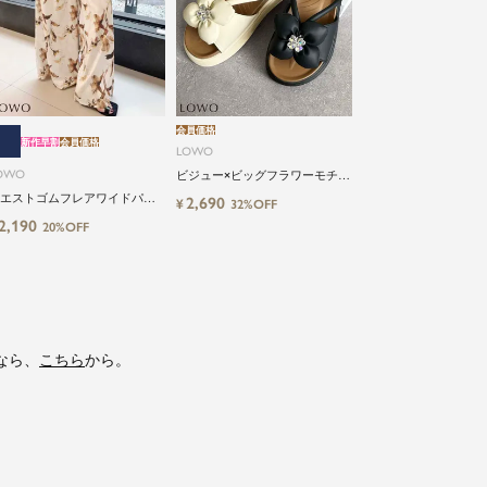
会員価格
新作早割
会員価格
LOWO
OWO
ビジュー×ビッグフラワーモチー
フサンダル
エストゴムフレアワイドパン
2,690
¥
32%OFF
2,190
20%OFF
なら、
こちら
から。