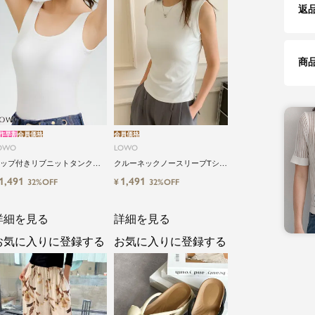
返
商
作早割
会員価格
会員価格
OWO
LOWO
ップ付きリブニットタンクブ
クルーネックノースリーブTシャ
トップ
ツ カットソー
1,491
1,491
¥
32%OFF
32%OFF
詳細を見る
詳細を見る
お気に入りに登録する
お気に入りに登録する