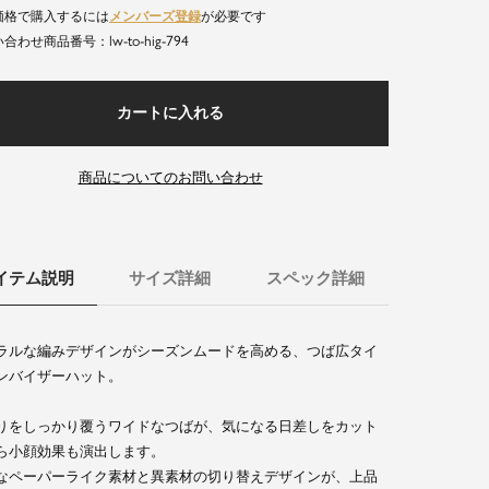
価格で購入するには
メンバーズ登録
が必要です
lw-to-hig-794
商品番号
カートに入れる
商品についてのお問い合わせ
イテム説明
サイズ詳細
スペック詳細
ラルな編みデザインがシーズンムードを高める、つば広タイ
ンバイザーハット。
りをしっかり覆うワイドなつばが、気になる日差しをカット
ら小顔効果も演出します。
なペーパーライク素材と異素材の切り替えデザインが、上品