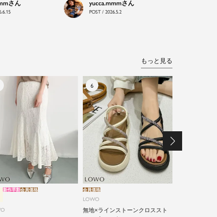
mmm
yucca.mmm
.6.15
POST / 2026.5.2
もっと見る
新作早割
会員価格
会員価格
新作早割
会員価格
LOWO
LOWO
WO
無地×ラインストーンクロススト
綿90% カッ