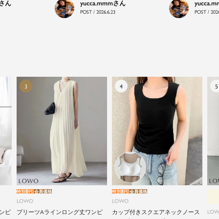
yucca.mmm
yucca.
にラインナップ。
POST / 2026.6.23
POST / 2026
毎日のコーデに、ちょっとした変化を。いつもの自分
に、ちょっとした彩りを。
LOWOは、頑張りすぎないおしゃれを応援します。
特別割引
会員価格
特別割引
会員価格
LOWO
LOWO
ンピ
プリーツAラインロング丈ワンピ
カップ付きスクエアネックノース
LO