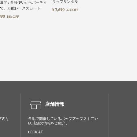
ラップサンダル
やさしい着心地
L展開 / 普段使いからパーティ
ソール
で。万能レーススカート
2,690
1,491
¥
¥
32%OFF
20%OF
990
18%OFF
store
店舗情報
ア内な
各地で開催しているポップアップストアや
EC店舗の情報をご紹介。
LOOK AT