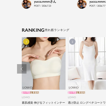
yucca.mmm
yucca.mmm
POST / 2026.7.23
POST / 2026.7.7
RANKING
新作早割
会員価格
新作早割
会員価格
LOWO
LOWO
素肌感覚 伸びるフィットインナー
透け防止 ロングペチコートワ