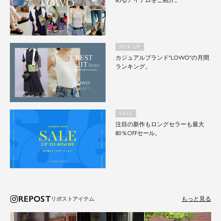
めるアイテムをご紹介。
PICK UP
カジュアルブランド"LOWO"の月間
ランキング。
SALE
注目の新作もロングセラーも最大
80％OFFセール。
REPOST
もっと見る