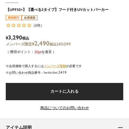
【UPF50+】【選べる3タイプ】フード付きUVカットパーカー
特別割引
会員価格
0
（
件）
3,290
¥
税込
2,490
¥
24%OFF
税込
30
を進呈
メンバーズ登録
会員価格で購入するには
が必要です
lw-to-bxi-2419
商品番号
カートに入れる
商品についてのお問い合わせ
アイテム説明