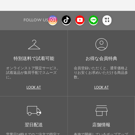
FOLLOW US
checkroom
account_circle
特別送料で試着可能
お得な会員特典
オンラインストア限定サービス。
会員登録いただくと、通常価格よ
試着返品が集荷手配でスムーズ
りお安くお求めいただける商品多
に。
数。
LOOK AT
LOOK AT
local_shipping
store
翌日配送
店舗情報
営業日14時までのご注文で指定エ
各地で開催しているポップアップ