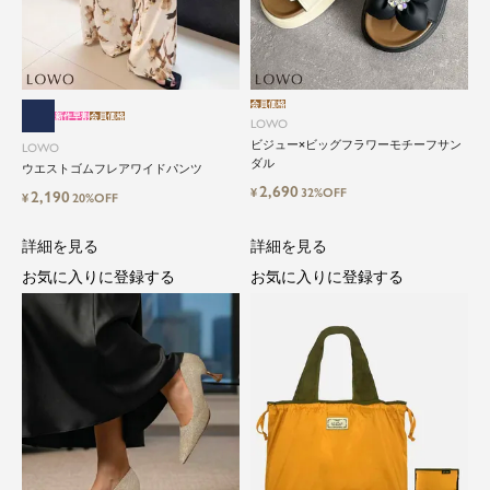
会員価格
新作早割
会員価格
LOWO
ビジュー×ビッグフラワーモチーフサン
LOWO
ダル
ウエストゴムフレアワイドパンツ
2,690
¥
32%OFF
2,190
¥
20%OFF
詳細を見る
詳細を見る
close
お気に入りに登録する
お気に入りに登録する
気軽に楽しめる低価格でトレンドを取
り入れたファッションブランド
LOWO（ロワ）は、アパレルはもちろん、インナ
ー、バッグやシューズ、小物まで、驚くほどリー
ズナブルにラインナップ。
毎日のコーデに、ちょっとした変化を。いつもの