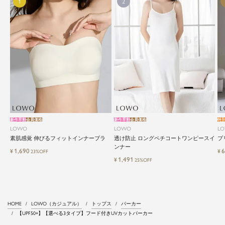
新作早割
会員価格
新作早割
会員価格
特
LOWO
LOWO
L
素肌感覚 伸びるフィットインナーブラ
透け防止 ロングペチコートワンピースイ
プ
ンナー
1,690
6
¥
¥
23%OFF
1,491
¥
25%OFF
HOME
LOWO（カジュアル）
トップス
パーカー
【UPF50+】【選べる3タイプ】フード付きUVカットパーカー