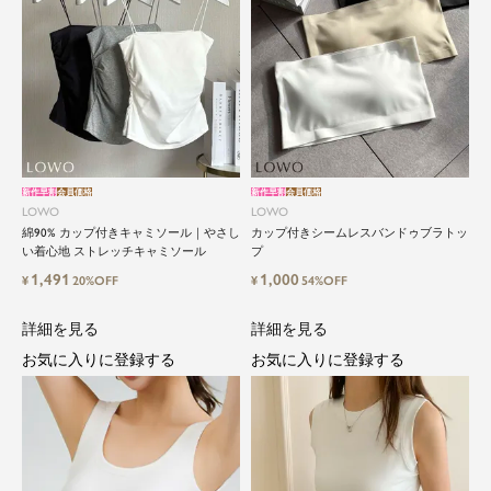
新作早割
会員価格
新作早割
会員価格
LOWO
LOWO
綿90% カップ付きキャミソール｜やさし
カップ付きシームレスバンドゥブラトッ
い着心地 ストレッチキャミソール
プ
1,491
1,000
¥
20%OFF
¥
54%OFF
詳細を見る
詳細を見る
お気に入りに登録する
お気に入りに登録する