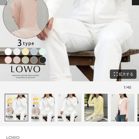
zoom_out_map
拡大する
1
/
40
LOWO