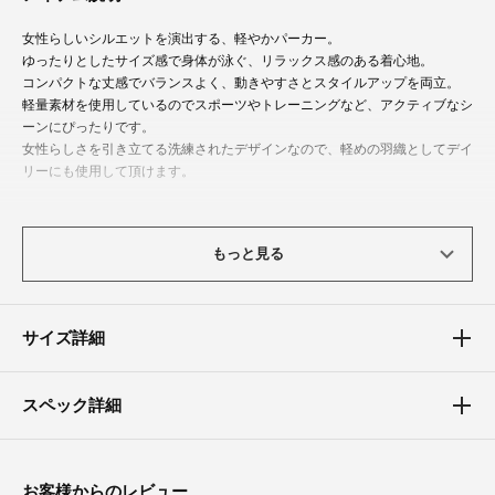
女性らしいシルエットを演出する、軽やかパーカー。
ゆったりとしたサイズ感で身体が泳ぐ、リラックス感のある着心地。
コンパクトな丈感でバランスよく、動きやすさとスタイルアップを両立。
軽量素材を使用しているのでスポーツやトレーニングなど、アクティブなシ
ーンにぴったりです。
女性らしさを引き立てる洗練されたデザインなので、軽めの羽織としてデイ
リーにも使用して頂けます。
A、BタイプはFREEサイズ、CタイプはM、Lサイズ展開となっています。
もっと見る
体型カバーポイント
【二の腕】【バスト】【ウエスト】
ゆとりのあるシルエットが、気になる二の腕やバスト周りを上手にカバーし
サイズ詳細
てくれます。
スペック詳細
お客様からのレビュー