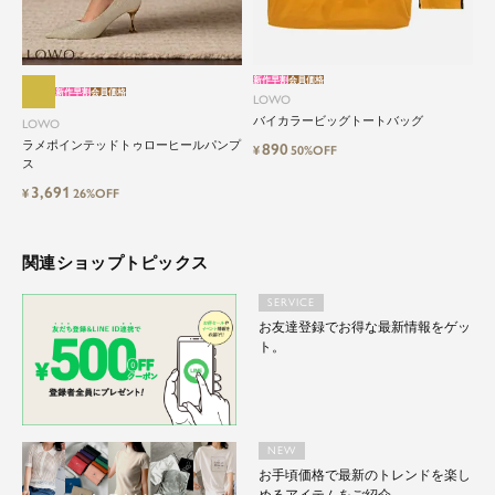
自分に、ちょっとした彩りを。
LOWOは、頑張りすぎないおしゃれを応援しま
す。
新作早割
会員価格
新作早割
会員価格
LOWO
バイカラービッグトートバッグ
LOWO
ラメポインテッドトゥローヒールパンプ
890
¥
50%OFF
ス
3,691
¥
26%OFF
関連ショップトピックス
SERVICE
お友達登録でお得な最新情報をゲッ
ト。
NEW
お手頃価格で最新のトレンドを楽し