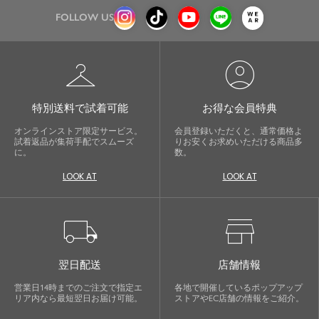
FOLLOW US
checkroom
account_circle
特別送料で試着可能
お得な会員特典
オンラインストア限定サービス。
会員登録いただくと、通常価格よ
試着返品が集荷手配でスムーズ
りお安くお求めいただける商品多
に。
数。
LOOK AT
LOOK AT
local_shipping
store
翌日配送
店舗情報
営業日14時までのご注文で指定エ
各地で開催しているポップアップ
リア内なら最短翌日お届け可能。
ストアやEC店舗の情報をご紹介。