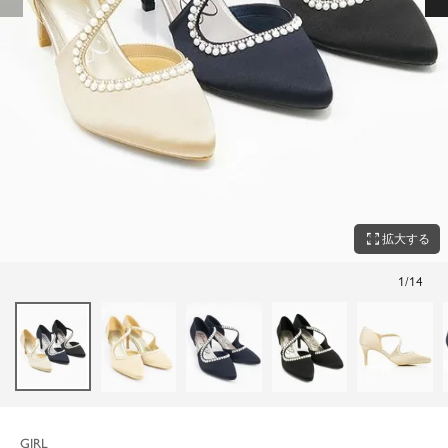
zoom_out_map
拡大する
1
/
14
GIRL