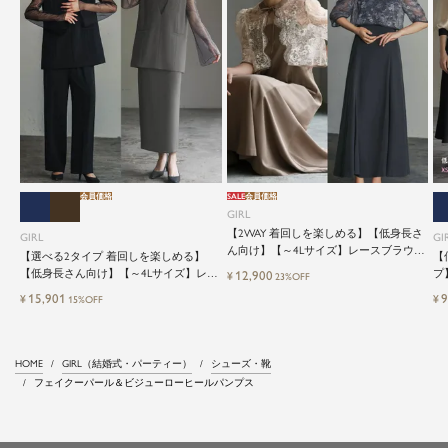
会員価格
SALE
会員価格
GIRL
【2WAY 着回しを楽しめる】【低身長さ
GIRL
GI
ん向け】【～4Lサイズ】レースブラウス
【選べる2タイプ 着回しを楽しめる】
【
&マーメイドキャミワンピースセットロ
【低身長さん向け】【～4Lサイズ】レイ
プ
12,900
¥
23%OFF
ング結婚式ワンピース
ヤード風ドッキングトップス&タイトス
ッ
15,901
9
¥
¥
15%OFF
カートorワイドパンツセットアップロン
グ丈結婚式ワンピースパンツドレスパー
ティードレス
HOME
GIRL（結婚式・パーティー）
シューズ・靴
フェイクーパール＆ビジューローヒールパンプス