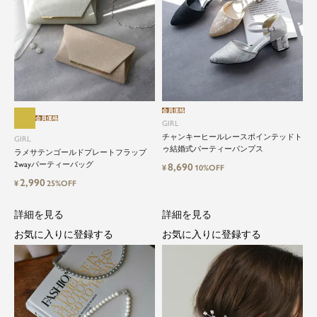
会員価格
会員価格
GIRL
チャンキーヒールレースポインテッドト
GIRL
close
ゥ結婚式パーティーパンプス
ラメサテンゴールドプレートフラップ
2wayパーティーバッグ
8,690
¥
10%OFF
特別な日だけではもったいない...もっ
2,990
¥
25%OFF
と気軽に自由にドレスを楽しみたい
詳細を見る
詳細を見る
ドレスは女性にとって永遠のファッションアイテ
お気に入りに登録する
お気に入りに登録する
ム。クローゼットに一着は用意しておきたいもの
の一つ。
ドレスが持つ女性を美しく見せる力は、ファッシ
ョンアイテムの中でも特別なものです。
特別な日だけではもったいない もっと気軽にもっ