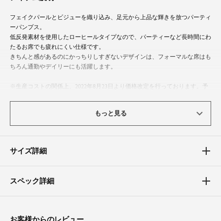
フェイクパールとビジューを織り込み、足元から上品な輝きを放つパーティ
ーパンプス。
低反発素材を使用したローヒールタイプなので、パーティーなど長時間にわ
たるお席でも疲れにくい仕様です。
きちんと感があるのにかっちりしすぎないデザインは、フォーマルな席はも
ちろん通勤やデイリーにも活躍します。
※生産コストの関係上、2022年8月23日より価格改定を行っております。予
めご了承下さい。
もっと見る
こんなシーンにおすすめ
結婚式、二次会（2次会）、披露宴、フォーマル、お呼ばれ、謝恩会、パー
ティー、食事会、成人式、同窓会、女子会、デート、演奏会、発表会
サイズ詳細
スペック詳細
お客様からのレビュー