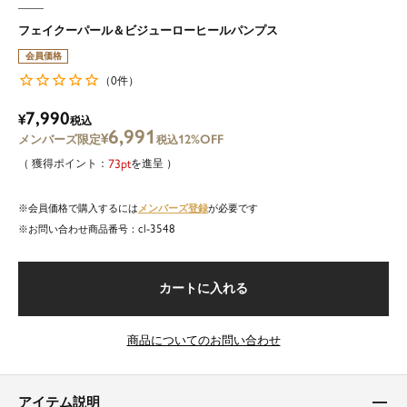
フェイクーパール＆ビジューローヒールパンプス
会員価格
0
（
件）
7,990
¥
税込
6,991
¥
12%OFF
税込
73
を進呈
メンバーズ登録
会員価格で購入するには
が必要です
cl-3548
商品番号
カートに入れる
商品についてのお問い合わせ
アイテム説明