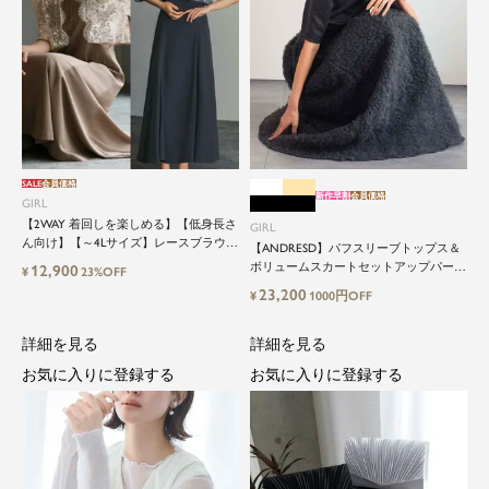
SALE
会員価格
新作早割
会員価格
GIRL
【2WAY 着回しを楽しめる】【低身長さ
GIRL
ん向け】【～4Lサイズ】レースブラウス
【ANDRESD】パフスリーブトップス＆
&マーメイドキャミワンピースセットロ
ボリュームスカートセットアップパーテ
12,900
¥
23%OFF
ング結婚式ワンピース
ィードレス
23,200
¥
1000円OFF
詳細を見る
詳細を見る
お気に入りに登録する
お気に入りに登録する