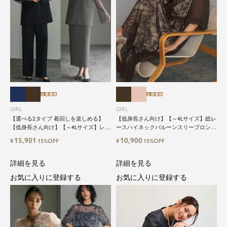
会員価格
会員価格
GIRL
GIRL
【選べる2タイプ 着回しを楽しめる】
【低身長さん向け】【～4Lサイズ】総レ
【低身長さん向け】【～4Lサイズ】レイ
ースハイネックバルーンスリーブロング
ヤード風ドッキングトップス&タイトス
丈結婚式ワンピースパーティードレス
15,901
10,900
¥
15%OFF
¥
15%OFF
カートorワイドパンツセットアップロン
グ丈結婚式ワンピースパンツドレスパー
ティードレス
詳細を見る
詳細を見る
お気に入りに登録する
お気に入りに登録する