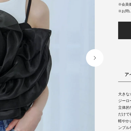
会員
ア
大きな
ジーロ
立体的
だけで
軽やか
ンプル