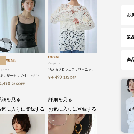
お
返
会員価格
商
会員価格
Ampirula
pirula
洗えるクロシェフラワーニット
チュニック
皮レザーカップ付キャミソー
4,490
¥
25%OFF
2,490
26%OFF
詳細を見る
詳細を見る
お気に入りに登録する
お気に入りに登録する