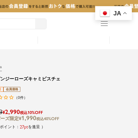
JA
menu
a
ガンジーローズキャミビスチェ
引
会員価格
0
（
件）
3
2,990
¥
10%OFF
税込
1,990
¥
40%OFF
税込
27
を進呈