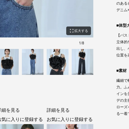
のある
デニム
体型
zoom_out_map
拡大する
【バス
立体的
1
/
8
身長：166cm 着用サイ
出し、
位置を
素材
繊細で
力。ふ
インを
デの主
ローズ
詳細を見る
詳細を見る
る一着
お気に入りに登録する
お気に入りに登録する