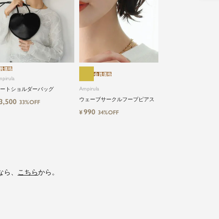
員価格
会員価格
pirula
Ampirula
ートショルダーバッグ
ウェーブサークルフープピアス
3,500
33%OFF
990
¥
34%OFF
なら、
こちら
から。