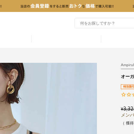
Ampirul
オー
特別割
3,32
¥