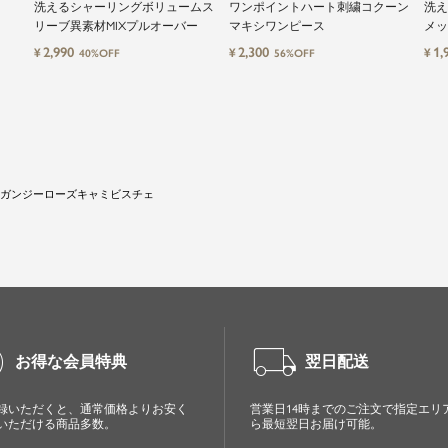
洗えるシャーリングボリュームス
ワンポイントハート刺繍コクーン
洗え
リーブ異素材MIXプルオーバー
マキシワンピース
メッ
2,990
2,300
1,
¥
¥
¥
40%OFF
56%OFF
ガンジーローズキャミビスチェ
cle
local_shipping
お得な会員特典
翌日配送
録いただくと、通常価格よりお安く
営業日14時までのご注文で指定エリ
いただける商品多数。
ら最短翌日お届け可能。