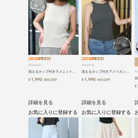
特別割引
会員価格
特別割引
会員価格
Ampirula
Ampirula
Am
洗えるカップ付きラメニットア
洗えるカップ付きアメリカンス
メリカンスリーブタンクトップ
リーブタンクトップ
合
1,990
1,990
¥
¥
40%OFF
44%OFF
ル
¥
詳細を見る
詳細を見る
お気に入りに登録する
お気に入りに登録する