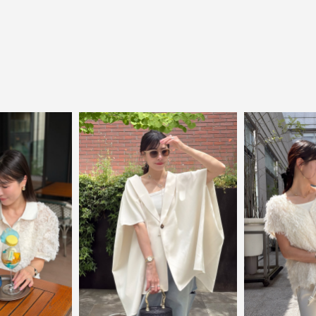
close
都会的で自由なムードにトレンドを。手
頃な価格で毎日に寄り添う。
Ampirula（アンピルーラ）は、「今」をまとう、洗練
カジュアル。都会的で自由なムードに、トレンドをひ
とさし。毎日に寄り添うリアルクローズを手に取りや
すい価格で。