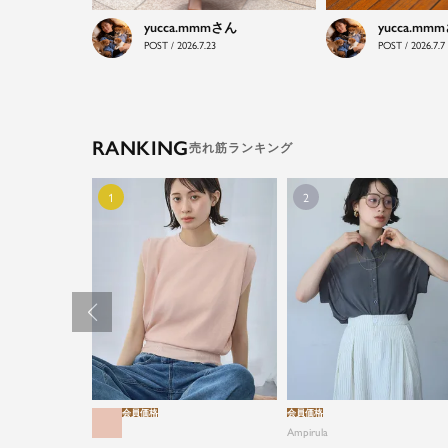
yucca.mmm
yucca.mmm
POST / 2026.7.23
POST / 2026.7.7
RANKING
会員価格
会員価格
Ampirula