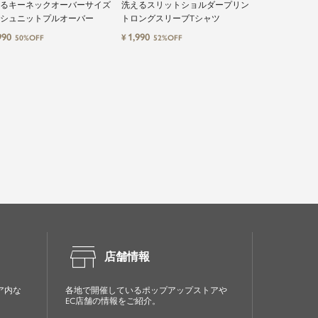
るキーネックオーバーサイズ
洗えるスリットショルダープリン
洗えるカップ
シュニットプルオーバー
トロングスリーブTシャツ
リカンスリー
990
1,990
1,990
¥
¥
50%OFF
52%OFF
40%OF
store
店舗情報
ア内な
各地で開催しているポップアップストアや
EC店舗の情報をご紹介。