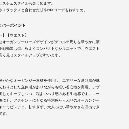
ビスチェスタイルも楽しめます。
やスラックスと合わせた甘辛MIXコーデもおすすめ。
カバーポイント
ト】【ウエスト】
なオーガンジーローズデザインがデコルテ周りを華やかに演
ズ：FREE B：72 / W：59 / H：82
小顔効果も◎。程よくコンパクトなシルエットで、ウエスト
高く見せスタイルアップが叶います。
軽やかなオーガンジー素材を使用し、エアリーな透け感が魅
んわりとした立体感がありながらも軽い着心地を実現。デザ
美しくキープしつつ、程よいハリ感のある生地感です。コー
役にも、アクセントにもなる特別感たっぷりのオーガンジー
キャミビスチェ。甘すぎず、大人っぽい華やかさを演出でき
です。