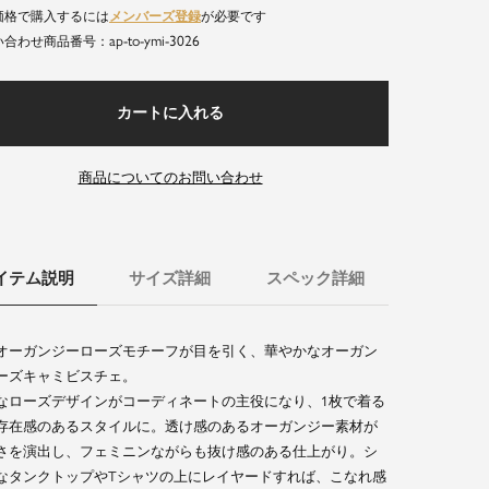
価格で購入するには
メンバーズ登録
が必要です
ap-to-ymi-3026
商品番号
カートに入れる
商品についてのお問い合わせ
イテム説明
サイズ詳細
スペック詳細
オーガンジーローズモチーフが目を引く、華やかなオーガン
ーズキャミビスチェ。
なローズデザインがコーディネートの主役になり、1枚で着る
存在感のあるスタイルに。透け感のあるオーガンジー素材が
さを演出し、フェミニンながらも抜け感のある仕上がり。シ
なタンクトップやTシャツの上にレイヤードすれば、こなれ感