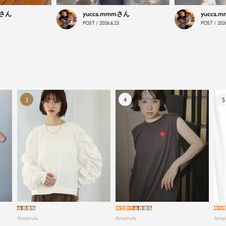
等身大の自分でいられる心地よさを大切に、アクティ
yucca.mmm
yucca.
ブな日常も、おしゃれに自分らしく。
POST / 2026.6.23
POST / 2026
会員価格
特別割引
会員価格
特別
Ampirula
Ampirula
Ampi