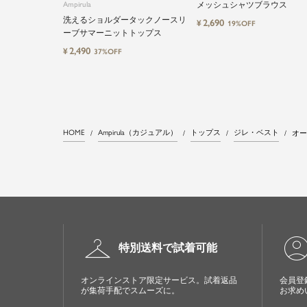
Ampirula
メッシュシャツブラウス
洗えるショルダータックノースリ
2,690
¥
19%OFF
ーブサマーニットトップス
2,490
¥
37%OFF
HOME
Ampirula（カジュアル）
トップス
ジレ・ベスト
オー
checkroom
account_cir
特別送料で試着可能
オンラインストア限定サービス。試着返品
会員登
が集荷手配でスムーズに。
お求め