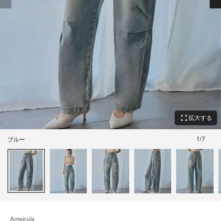
zoom_out_map
拡大する
1
/
7
ブルー
Ampirula