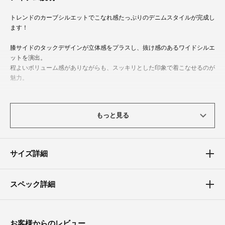
トレンドのカーブシルエットでこなれ感たっぷりのデニムスタイルが完成し
ます！
膝サイドのタックデザインが立体感をプラスし、抜け感のあるワイドシルエ
ットを演出。
程よいボリューム感がありながらも、スッキリとした印象で着こなせるのが
魅力。
Tシャツやスウェットでカジュアルに、シアートップスやショート丈ジャケ
ットでキレイめにと、幅広いコーデにマッチする1本です。
もっと見る
体型カバーポイント
【ウエスト】【ヒップ】【太もも】
サイズ詳細
カーブデザイン×ワイドシルエットで、気になる脚のラインを自然にカバー
し、膝サイドのタックで立体感を出すことで脚長＆美脚効果をプラスしてく
れます。
スペック詳細
程よくハイウエストなデザインで、腰回りもスッキリ見せてくれます。
素材
お客様からのレビュー