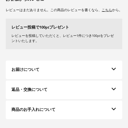
程よい厚みと柔らかさを兼ね備えたデニム素材を使用。
ハリ感がありながらも動きやすく、デイリー使いにぴったり！
レビューはまだありません。この商品のレビューを書くなら、
こちら
から。
履きこむほどに風合いが増し、自分らしい味わいを楽しめるのもポイントで
す。
レビュー投稿で100ptプレゼント
レビューを投稿していただくと、レビュー1件につき100ptをプレゼ
ントいたします。
お届けについて
返品・交換について
商品のお手入れについて