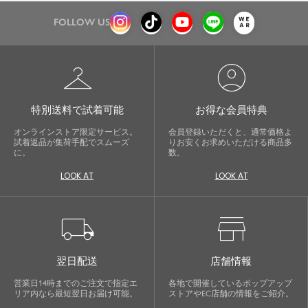
FOLLOW US
checkroom
account_circle
特別送料で試着可能
お得な会員特典
オンラインストア限定サービス。
会員登録いただくと、通常価格よ
試着返品が集荷手配でスムーズ
りお安くお求めいただける商品多
に。
数。
LOOK AT
LOOK AT
local_shipping
store
翌日配送
店舗情報
営業日14時までのご注文で指定エ
各地で開催しているポップアップ
リア内なら最短翌日お届け可能。
ストアやEC店舗の情報をご紹介。