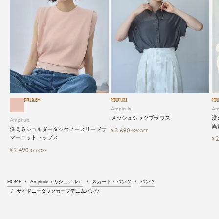
会員価格
会員価格
会
Ampirula
Am
メッシュシャツブラウス
洗
Ampirula
異
洗えるショルダータックノースリーブサ
2,690
¥
19%OFF
マーニットトップス
2
¥
2,490
¥
37%OFF
HOME
Ampirula（カジュアル）
スカート・パンツ
パンツ
サイドニータックカーブデニムパンツ