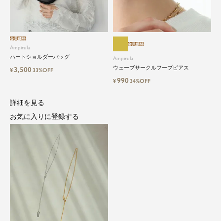
会員価格
会員価格
Ampirula
ハートショルダーバッグ
Ampirula
ウェーブサークルフープピアス
3,500
¥
33%OFF
990
¥
34%OFF
close
詳細を見る
都会的で自由なムードにトレンドを。
お気に入りに登録する
手頃な価格で毎日に寄り添う。
Ampirula（アンピルーラ）は、「今」をまとう、洗
練カジュアル。都会的で自由なムードに、トレン
ドをひとさし。毎日に寄り添うリアルクローズを
手に取りやすい価格で。
等身大の自分でいられる心地よさを大切に、アク
ティブな日常も、おしゃれに自分らしく。