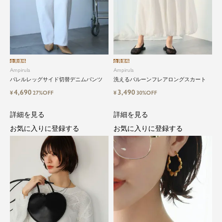
会員価格
会員価格
Ampirula
Ampirula
バレルレッグサイド切替デニムパンツ
洗えるバルーンフレアロングスカート
4,690
3,490
¥
27%OFF
¥
30%OFF
詳細を見る
詳細を見る
お気に入りに登録する
お気に入りに登録する