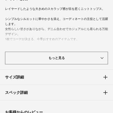
レイヤードしたような大きめのスカラップ襟が目を惹くニットトップス。
シンプルなシルエットに華やかさを添え、コーディネートの主役として活躍
します。
女性らしい甘さがありながら、デニム合わせでカジュアルにも着られる万能
デザイン。
1枚でコーデが決まる、今季おすすめのアイテムです。
体型カバーポイント
もっと見る
【二の腕】【バスト】【ウエスト】
立体的なスカラップ襟が視線を上半身に集めることで、顔まわりをすっきり
と小顔に見せてくれます。
肩ラインをふわりと覆い、華奢な印象をプラス。
サイズ詳細
身頃は程よく身体に沿うシルエットで、気になるラインは拾いすぎず、裾の
フィット感が腰位置を高く見せて自然とスタイルアップが叶います。
上半身のバランスを整えながら、可愛らしさと細見えの両方を叶えてくれる
スペック詳細
一枚です。
素材
お客様からのレビュー