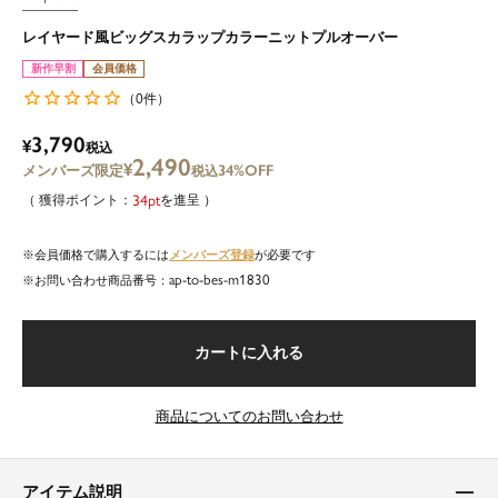
レイヤード風ビッグスカラップカラーニットプルオーバー
新作早割
会員価格
0
（
件）
3,790
¥
税込
2,490
¥
34%OFF
税込
34
を進呈
メンバーズ登録
会員価格で購入するには
が必要です
ap-to-bes-m1830
商品番号
カートに入れる
商品についてのお問い合わせ
アイテム説明