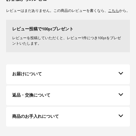
柔らかくストレッチの効いたニット素材で、快適な着心地。
厚すぎず薄すぎない編地で、ロングシーズン活躍できるのも嬉しいポイン
レビューはまだありません。この商品のレビューを書くなら、
こちら
から。
ト。
女性らしいきちんと感を残しつつ、デイリーに使いやすい素材感です。
レビュー投稿で100ptプレゼント
レビューを投稿していただくと、レビュー1件につき100ptをプレゼ
ントいたします。
お届けについて
返品・交換について
商品のお手入れについて