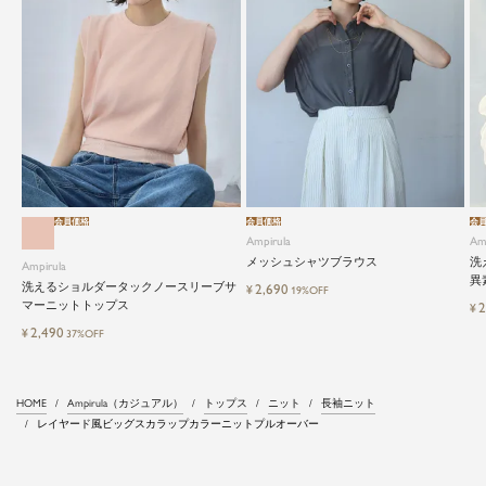
会員価格
会員価格
会
Ampirula
Am
メッシュシャツブラウス
洗
Ampirula
異
洗えるショルダータックノースリーブサ
2,690
¥
19%OFF
マーニットトップス
2
¥
2,490
¥
37%OFF
HOME
Ampirula（カジュアル）
トップス
ニット
長袖ニット
レイヤード風ビッグスカラップカラーニットプルオーバー