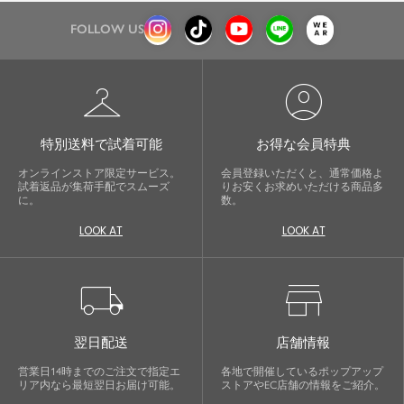
FOLLOW US
checkroom
account_circle
特別送料で試着可能
お得な会員特典
オンラインストア限定サービス。
会員登録いただくと、通常価格よ
試着返品が集荷手配でスムーズ
りお安くお求めいただける商品多
に。
数。
LOOK AT
LOOK AT
local_shipping
store
翌日配送
店舗情報
営業日14時までのご注文で指定エ
各地で開催しているポップアップ
リア内なら最短翌日お届け可能。
ストアやEC店舗の情報をご紹介。