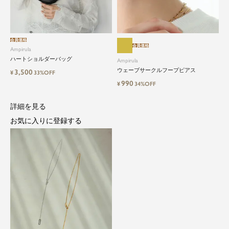
会員価格
close
会員価格
Ampirula
ハートショルダーバッグ
Ampirula
都会的で自由なムードにトレンドを。
ウェーブサークルフープピアス
3,500
¥
33%OFF
手頃な価格で毎日に寄り添う。
990
¥
34%OFF
詳細を見る
Ampirula（アンピルーラ）は、「今」をまとう、洗
練カジュアル。都会的で自由なムードに、トレン
お気に入りに登録する
ドをひとさし。毎日に寄り添うリアルクローズを
手に取りやすい価格で。
等身大の自分でいられる心地よさを大切に、アク
ティブな日常も、おしゃれに自分らしく。