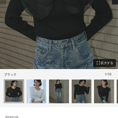
zoom_out_map
拡大する
1
/
10
ブラック
Ampirula