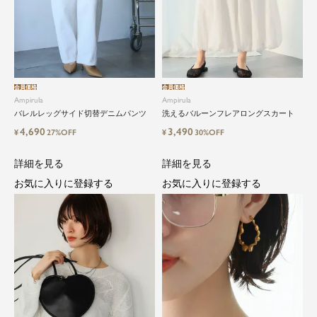
会員価格
会員価格
Ampirula
Ampirula
バレルレッグサイド切替デニムパンツ
洗えるバルーンフレアロングスカート
4,690
3,490
¥
27%OFF
¥
30%OFF
詳細を見る
詳細を見る
お気に入りに登録する
お気に入りに登録する