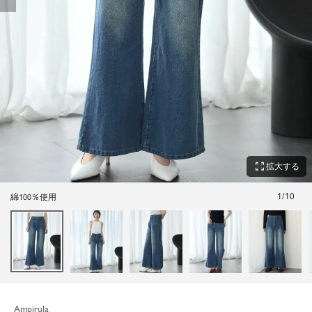
zoom_out_map
拡大する
1
/
10
綿100％使用
Ampirula