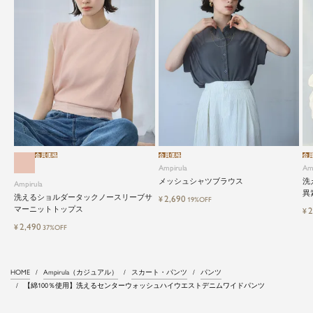
会員価格
会員価格
会
Ampirula
Am
メッシュシャツブラウス
洗
Ampirula
異
洗えるショルダータックノースリーブサ
2,690
¥
19%OFF
マーニットトップス
2
¥
2,490
¥
37%OFF
HOME
Ampirula（カジュアル）
スカート・パンツ
パンツ
【綿100％使用】洗えるセンターウォッシュハイウエストデニムワイドパンツ