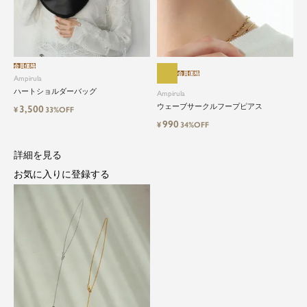
close
会員価格
会員価格
Ampirula
ハートショルダーバッグ
都会的で自由なムードにトレンドを。
Ampirula
ウェーブサークルフープピアス
3,500
¥
33%OFF
手頃な価格で毎日に寄り添う。
990
¥
34%OFF
Ampirula（アンピルーラ）は、「今」をまとう、洗
詳細を見る
練カジュアル。都会的で自由なムードに、トレン
お気に入りに登録する
ドをひとさし。毎日に寄り添うリアルクローズを
手に取りやすい価格で。
等身大の自分でいられる心地よさを大切に、アク
ティブな日常も、おしゃれに自分らしく。