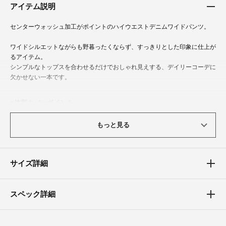
アイテム説明
センターウォッシュ加工がポイントのハイウエストデニムワイドパンツ。
ワイドシルエットながらも野暮ったくならず、すっきりとした印象に仕上が
るアイテム。
シンプルなトップスを合わせるだけでおしゃれ見えする、デイリーコーデに
欠かせない一本です。
体型カバーポイント
【ウエスト】【ヒップ】【太もも】
もっと見る
美脚効果を引き出すセンターウォッシュと、ハイウエストデザインでスタイ
ルアップを実現します。
素材
サイズ詳細
綿100％で快適な履き心地。
オールシーズン万能に使えるアイテムです。
スペック詳細