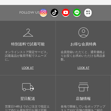
FOLLOW US
checkroom
account_circle
特別送料で試着可能
お得な会員特典
オンラインストア限定サービス。
会員登録いただくと、通常価格よ
試着返品が集荷手配でスムーズ
りお安くお求めいただける商品多
に。
数。
LOOK AT
LOOK AT
local_shipping
store
翌日配送
店舗情報
営業日14時までのご注文で指定エ
各地で開催しているポップアップ
リア内なら最短翌日お届け可能。
ストアやEC店舗の情報をご紹介。